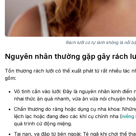
Rách lưỡi có tự lành không là nỗi b
Nguyên nhân thường gặp gây rách lư
Tổn thương rách lưỡi có thể xuất phát từ rất nhiều tác
gồm:
Vô tình cắn vào lưỡi: Đây là nguyên nhân kinh điển 
nhai thức ăn quá nhanh, vừa ăn vừa nói chuyện hoặc 
Chấn thương do răng hoặc dụng cụ nha khoa: Những
lệch lạc hoặc đang đeo các khí cụ chỉnh nha (
niềng
quá trình cử động miệng.
Tai nạn, va đập từ bên ngoài: Té ngã khi chơi thể t