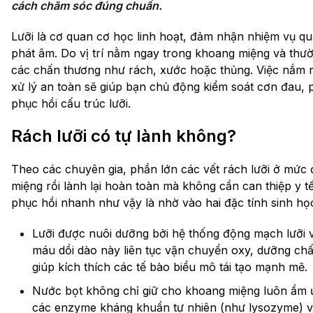
cách chăm sóc đúng chuẩn.
Lưỡi là cơ quan cơ học linh hoạt, đảm nhận nhiệm vụ qua
phát âm. Do vị trí nằm ngay trong khoang miệng và thườn
các chấn thương như rách, xước hoặc thủng. Việc nắm r
xử lý an toàn sẽ giúp bạn chủ động kiểm soát cơn đau,
phục hồi cấu trúc lưỡi.
Rách lưỡi có tự lành không?
Theo các chuyên gia, phần lớn các vết rách lưỡi ở mức
miệng rồi lành lại hoàn toàn mà không cần can thiệp y t
phục hồi nhanh như vậy là nhờ vào hai đặc tính sinh học
Lưỡi được nuôi dưỡng bởi hệ thống động mạch lưỡi
máu dồi dào này liên tục vận chuyển oxy, dưỡng chấ
giúp kích thích các tế bào biểu mô tái tạo mạnh mẽ.
Nước bọt không chỉ giữ cho khoang miệng luôn ẩm ư
các enzyme kháng khuẩn tự nhiên (như lysozyme) và