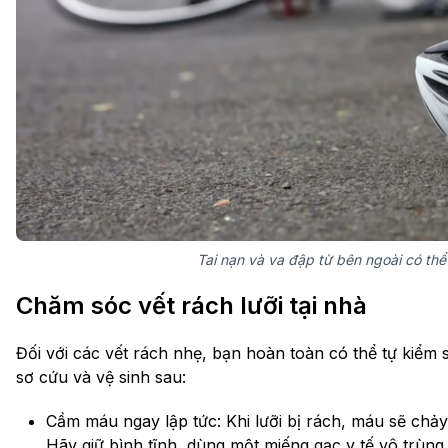
Tai nạn và va đập từ bên ngoài có thể
Chăm sóc vết rách lưỡi tại nhà
Đối với các vết rách nhẹ, bạn hoàn toàn có thể tự kiểm
sơ cứu và vệ sinh sau:
Cầm máu ngay lập tức: Khi lưỡi bị rách, máu sẽ chả
Hãy giữ bình tĩnh, dùng một miếng gạc y tế vô trùng 