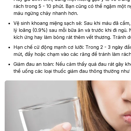
rách trong 5 - 10 phút. Bạn cũng có thể ngậm một 
máu ngừng chảy nhanh hơn.
Vệ sinh khoang miệng sạch sẽ: Sau khi máu đã cầm
lý loãng (0.9%) sau mỗi bữa ăn và trước khi đi ngủ
kích ứng hay làm bỏng rát thêm vết thương. Tránh 
Hạn chế cử động mạnh cơ lưỡi: Trong 2 - 3 ngày đầu
mút, đẩy hoặc chạm vào các răng để tránh làm rách
Giảm đau an toàn: Nếu cảm thấy quá đau rát gây kh
thể uống các loại thuốc giảm đau thông thường như