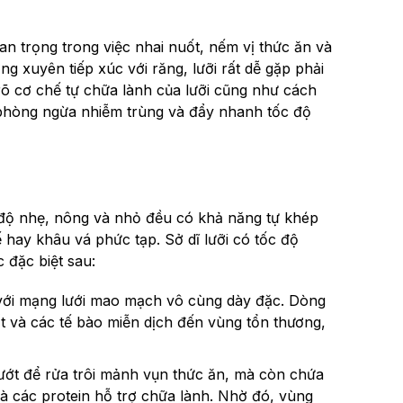
n trọng trong việc nhai nuốt, nếm vị thức ăn và
g xuyên tiếp xúc với răng, lưỡi rất dễ gặp phải
õ cơ chế tự chữa lành của lưỡi cũng như cách
 phòng ngừa nhiễm trùng và đẩy nhanh tốc độ
 độ nhẹ, nông và nhỏ đều có khả năng tự khép
ế hay khâu vá phức tạp. Sở dĩ lưỡi có tốc độ
 đặc biệt sau:
 với mạng lưới mao mạch vô cùng dày đặc. Dòng
t và các tế bào miễn dịch đến vùng tổn thương,
ớt để rửa trôi mảnh vụn thức ăn, mà còn chứa
 các protein hỗ trợ chữa lành. Nhờ đó, vùng