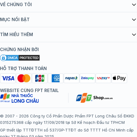
VỀ CHÚNG TÔI
Giới thiệu Tiêm Chủng FPT Long Châu
MỤC NỔI BẬT
Quy chế hoạt động website/ứng dụng thương mại điện tử
Danh mục vắc xin
TÌM HIỂU THÊM
bán hàng
Kiến thức tiêm chủng
Chính sách nội dung
Khuyến mãi
CHỨNG NHẬN BỞI
Đội ngũ bác sĩ, chuyên gia
Chính sách bảo mật
Tôi nên tiêm gì?
Hệ thống trung tâm tiêm chủng
HỖ TRỢ THANH TOÁN
Chính sách bảo mật dữ liệu cá nhân
Tiêm chủng đi nước ngoài
Chính sách thanh toán
WEBSITE CÙNG FPT RETAIL
Chính sách đổi trả gói, mũi tiêm tại trung tâm tiêm chủng
FPT Long Châu
Chính sách “Gia đình là Số 1”
© 2007 - 2026 Công ty Cổ Phần Dược Phẩm FPT Long Châu Số ĐKKD
0315275368 cấp ngày 17/09/2018 tại Sở Kế hoạch Đầu tư TPHCM
Thể lệ chương trình “Tích điểm nhận đặc quyền”
GP thiết lập TTTĐTTH số 537/GP-TTĐT do Sở TTTT Hồ Chí Minh cấp
ngày 27 tháng 03 năm 2025