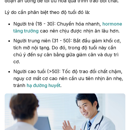
đoạn ăn uống để tối ưu hóa quá trình trao đổi chất.
Lý do cần phân biệt theo độ tuổi đó là:
Người trẻ (18 - 30): Chuyển hóa nhanh,
hormone
tăng trưởng
cao nên chịu được nhịn ăn lâu hơn.
Người trung niên (31 - 50): Bắt đầu giảm khối cơ,
tích mỡ nội tạng. Do đó, trong độ tuổi này cần
chú ý đến sự cân bằng giữa giảm cân và duy trì
cơ.
Người cao tuổi (>50): Tốc độ trao đổi chất chậm,
nguy cơ mất cơ cao nên cần ưu tiên nhịn ăn nhẹ,
tránh
hạ đường huyết
.