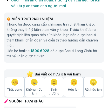
Cách nhịn ăn gián đoạn: Hướng dẫn chi tiết, lợi ích
và lưu ý an toàn cho người mới
MIỄN TRỪ TRÁCH NHIỆM
Thông tin được cung cấp chỉ mang tính chất tham khảo,
không thay thế ý kiến tham vấn y khoa. Trước khi đưa ra
quyết định liên quan đến sức khỏe, bạn nên được bác sĩ
thăm khám, chẩn đoán và điều trị theo hướng dẫn chuyên
môn.
Liên hệ hotline
1800 6928
để được Bác sĩ Long Châu hỗ
trợ nếu cần được tư vấn.
Bài viết có hữu ích với bạn?
Thất vọng
Không hữu
Bình
Hữu ích
Rất hữu ích
ích
thường
NGUỒN THAM KHẢO