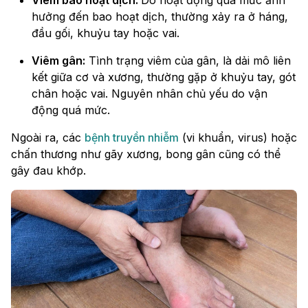
Viêm bao hoạt dịch:
Do hoạt động quá mức ảnh
hưởng đến bao hoạt dịch, thường xảy ra ở háng,
đầu gối, khuỷu tay hoặc vai.
Viêm gân:
Tình trạng viêm của gân, là dải mô liên
kết giữa cơ và xương, thường gặp ở khuỷu tay, gót
chân hoặc vai. Nguyên nhân chủ yếu do vận
động quá mức.
Ngoài ra, các
bệnh truyền nhiễm
(vi khuẩn, virus) hoặc
chấn thương như gãy xương, bong gân cũng có thể
gây đau khớp.