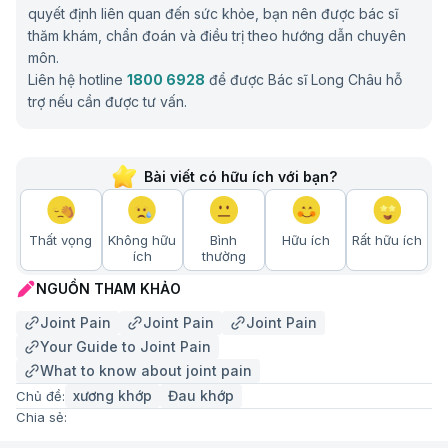
Sau đó, bác sĩ sẽ kiểm tra khớp để đánh giá mức độ
quyết định liên quan đến sức khỏe, bạn nên được bác sĩ
đau khi vận động và biên độ vận động. Bạn có thể
thăm khám, chẩn đoán và điều trị theo hướng dẫn chuyên
cần chụp X-quang hoặc các xét nghiệm hình ảnh học
môn.
như MRI, CT scan để kiểm tra tổn thương ở cơ, xương
Liên hệ hotline
1800 6928
để được Bác sĩ Long Châu hỗ
và khớp. Bác sĩ cũng có thể yêu cầu
xét nghiệm máu
trợ nếu cần được tư vấn.
hoặc lấy dịch khớp để kiểm tra viêm khớp, nhiễm
trùng hoặc các bệnh lý khác gây đau khớp.
Bài viết có hữu ích với bạn?
Điều trị đau khớp
Mặc dù nhiều loại bệnh có thể không có cách chữa
Thất vọng
Không hữu
Bình
Hữu ích
Rất hữu ích
khỏi hoàn toàn đau khớp, nhưng có nhiều cách để
ích
thường
kiểm soát nó. Đôi khi, cơn đau có thể biến mất bằng
NGUỒN THAM KHẢO
cách dùng thuốc không kê đơn hoặc bằng cách thực
hiện các bài tập đơn giản hàng ngày.
Joint Pain
Joint Pain
Joint Pain
Your Guide to Joint Pain
Điều trị đau khớp bao gồm:
What to know about joint pain
xương khớp
Đau khớp
Chủ đề:
Nội khoa
Chia sẻ:
Biện pháp khắc phục tại nhà đơn giản:
Bác sĩ có