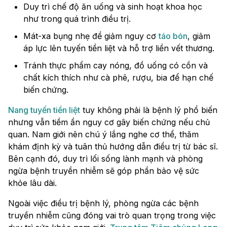
Duy trì chế độ ăn uống và sinh hoạt khoa học
như trong quá trình điều trị.
Mát-xa bụng nhẹ để giảm nguy cơ
táo bón
, giảm
áp lực lên tuyến tiền liệt và hỗ trợ liền vết thương.
Tránh thực phẩm cay nóng, đồ uống có cồn và
chất kích thích như cà phê, rượu, bia để hạn chế
biến chứng.
Nang tuyến tiền liệt
tuy không phải là bệnh lý phổ biến
nhưng vẫn tiềm ẩn nguy cơ gây biến chứng nếu chủ
quan. Nam giới nên chú ý lắng nghe cơ thể, thăm
khám định kỳ và tuân thủ hướng dẫn điều trị từ bác sĩ.
Bên cạnh đó, duy trì lối sống lành mạnh và phòng
ngừa bệnh truyền nhiễm sẽ góp phần bảo vệ sức
khỏe lâu dài.
Ngoài việc điều trị bệnh lý, phòng ngừa các bệnh
truyền nhiễm cũng đóng vai trò quan trọng trong việc