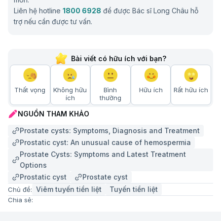
Liên hệ hotline
1800 6928
để được Bác sĩ Long Châu hỗ
trợ nếu cần được tư vấn.
Bài viết có hữu ích với bạn?
Thất vọng
Không hữu
Bình
Hữu ích
Rất hữu ích
ích
thường
NGUỒN THAM KHẢO
Prostate cysts: Symptoms, Diagnosis and Treatment
Prostatic cyst: An unusual cause of hemospermia
Prostate Cysts: Symptoms and Latest Treatment
Options
Prostatic cyst
Prostate cyst
Viêm tuyến tiền liệt
Tuyến tiền liệt
Chủ đề:
Chia sẻ: