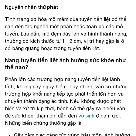
Nguyên nhân thứ phát
Tình trạng xơ hóa mô mềm của tuyến tiền liệt có thể
dẫn đến tắc nghẽn một phần hoặc toàn bộ các mô
tuyến. Lâu dần, mô đệm dày lên và hình thành nang,
thường có kích thước từ 1 - 2 cm, vị trí hay gặp là ở
cổ bàng quang hoặc trong tuyến tiền liệt.
Nang tuyến tiền liệt ảnh hưởng sức khỏe như
thế nào?
Phần lớn các trường hợp nang tuyến tiền liệt lành
tính, không gây nguy hiểm. Tuy nhiên, vẫn có những
trường hợp khối nang tiếp tục phát triển lớn hơn và
chuyển thành dạng ác tính. Nếu không được phát
hiện và xử trí kịp thời, bệnh có thể gây ra nhiều vấn
đề sức khỏe, thậm chí dẫn đến
vô sinh
ở nam giới.
Những biến chứng thường gặp là:
Gây cảm giác căng tức vùng hậu môn, ảnh hưởng