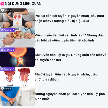
NỘI DUNG LIÊN QUAN
Article
Phì đại tiền liệt tuyến: Nguyên nhân, dấu hiệu
nhận biết và hướng điều trị hiệu quả
Bệnh A-Z
Viêm tuyến tiền liệt cấp tính là gì? Những điều
cần biết về viêm tuyến tiền liệt cấp tính
Bệnh A-Z
Sỏi tuyến tiền liệt là gì? Những điều cần biết về
sỏi tuyến tiền liệt
Bệnh A-Z
Phì đại tuyến tiền liệt: Nguyên nhân, triệu
chứng và điều trị
Article
Những nguyên nhân phì đại tuyến tiền liệt phổ
biến nhất