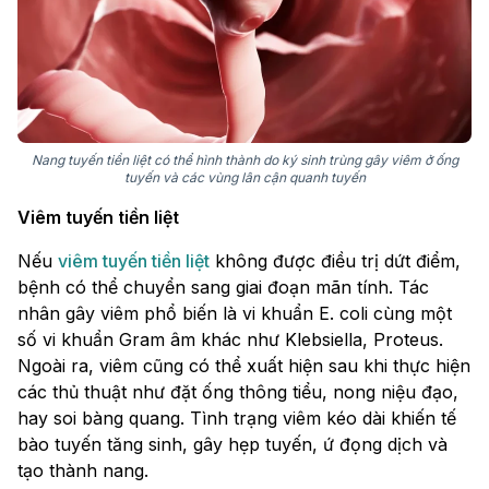
Nang tuyến tiền liệt có thể hình thành do ký sinh trùng gây viêm ở ống
tuyến và các vùng lân cận quanh tuyến
Viêm tuyến tiền liệt
Nếu
viêm tuyến tiền liệt
không được điều trị dứt điểm,
bệnh có thể chuyển sang giai đoạn mãn tính. Tác
nhân gây viêm phổ biến là vi khuẩn E. coli cùng một
số vi khuẩn Gram âm khác như Klebsiella, Proteus.
Ngoài ra, viêm cũng có thể xuất hiện sau khi thực hiện
các thủ thuật như đặt ống thông tiểu, nong niệu đạo,
hay soi bàng quang. Tình trạng viêm kéo dài khiến tế
bào tuyến tăng sinh, gây hẹp tuyến, ứ đọng dịch và
tạo thành nang.