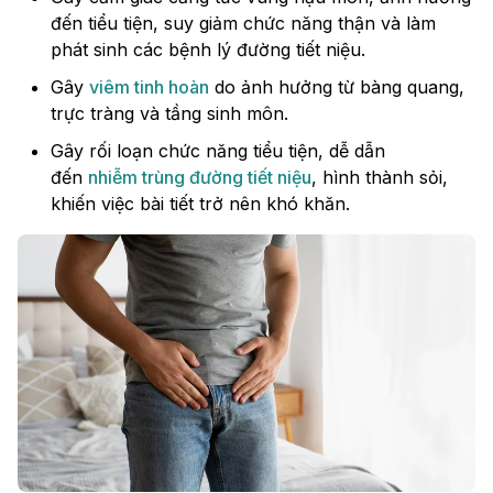
đến tiểu tiện, suy giảm chức năng thận và làm
phát sinh các bệnh lý đường tiết niệu.
Gây
viêm tinh hoàn
do ảnh hưởng từ bàng quang,
trực tràng và tầng sinh môn.
Gây rối loạn chức năng tiểu tiện, dễ dẫn
đến
nhiễm trùng đường tiết niệu
, hình thành sỏi,
khiến việc bài tiết trở nên khó khăn.