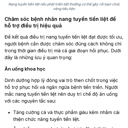
Nang tuyến tiền liệt nếu phát triển bất thường có thể gây rối loạn chức
năng tiểu tiện
Chăm sóc bệnh nhân nang tuyến tiền liệt để
hỗ trợ điều trị hiệu quả
Để kết quả điều trị nang tuyến tiền liệt đạt được tối ưu,
người bệnh cần được chăm sóc đúng cách không chỉ
trong thời gian điều trị mà cả giai đoạn hồi phục. Dưới
đây là những lưu ý quan trọng:
Ăn uống khoa học
Dinh dưỡng hợp lý đóng vai trò then chốt trong việc
hỗ trợ phục hồi và ngăn ngừa bệnh tiến triển. Người
mắc nang tuyến tiền liệt nên duy trì chế độ ăn uống
với các nguyên tắc sau:
Tăng cường cá và thực phẩm giàu kẽm nhằm cải
thiện chức năng tuyến tiền liệt.