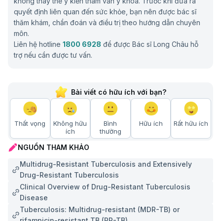
không thay thế ý kiến tham vấn y khoa. Trước khi đưa ra
quyết định liên quan đến sức khỏe, bạn nên được bác sĩ
thăm khám, chẩn đoán và điều trị theo hướng dẫn chuyên
môn.
Liên hệ hotline
1800 6928
để được Bác sĩ Long Châu hỗ
trợ nếu cần được tư vấn.
Bài viết có hữu ích với bạn?
Bác sĩ sẽ sử dụng kết quả xét nghiệm độ nhạy với thuốc để lựa chọn thuốc
phù hợp điều trị lao đa kháng thuốc
Thất vọng
Không hữu
Bình
Hữu ích
Rất hữu ích
ích
thường
Chế độ sinh hoạt và phòng ngừa lao đa kháng
thuốc
NGUỒN THAM KHẢO
Multidrug-Resistant Tuberculosis and Extensively
Những thói quen sinh hoạt có thể giúp bạn hạn chế
Drug-Resistant Tuberculosis
diễn tiến của lao đa kháng thuốc
Clinical Overview of Drug-Resistant Tuberculosis
Để giúp hạn chế diễn tiến của lao đa kháng thuốc,
Disease
việc duy trì lối sống lành mạnh và chế độ dinh dưỡng
Tuberculosis: Multidrug-resistant (MDR-TB) or
rifampicin-resistant TB (RR-TB)