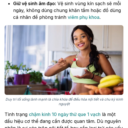
Giữ vệ sinh âm đạo:
Vệ sinh vùng kín sạch sẽ mỗi
ngày, không dùng chung khăn tắm hoặc đồ dùng
cá nhân để phòng tránh
viêm phụ khoa
.
Duy trì lối sống lành mạnh là chìa khóa để điều hòa nội tiết và chu kỳ kinh
nguyệt
Tình trạng
chậm kinh 10 ngày thử que 1 vạch
là một
dấu hiệu cơ thể đang cần được quan tâm. Dù nguyên
nhân là sự xáo trộn nội tiết tố hay cần loại trừ các yếu