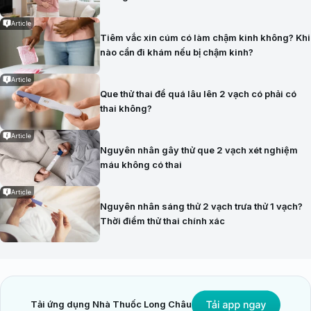
Article
Tiêm vắc xin cúm có làm chậm kinh không? Khi
nào cần đi khám nếu bị chậm kinh?
Article
Que thử thai để quá lâu lên 2 vạch có phải có
thai không?
Article
Nguyên nhân gây thử que 2 vạch xét nghiệm
máu không có thai
Article
Nguyên nhân sáng thử 2 vạch trưa thử 1 vạch?
Thời điểm thử thai chính xác
Tải ứng dụng Nhà Thuốc Long Châu