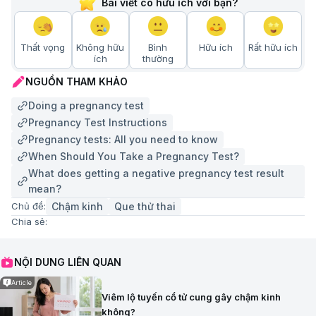
Bài viết có hữu ích với bạn?
Thất vọng
Không hữu
Bình
Hữu ích
Rất hữu ích
ích
thường
NGUỒN THAM KHẢO
Doing a pregnancy test
Pregnancy Test Instructions
Pregnancy tests: All you need to know
When Should You Take a Pregnancy Test?
What does getting a negative pregnancy test result
mean?
Chậm kinh
Que thử thai
Chủ đề:
Chia sẻ:
NỘI DUNG LIÊN QUAN
Article
Viêm lộ tuyến cổ tử cung gây chậm kinh
không?