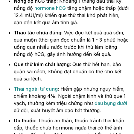
Nồng độ hCG thấp:
Khoảng 1 tháng đầu thai kỳ,
nồng độ
hormone hCG
tăng chậm hoặc thấp (dưới
12.4 mUI/ml) khiến que thử thai khó phát hiện,
dẫn đến kết quả âm tính giả.
Thao tác chưa đúng:
Việc đọc kết quả quá sớm,
quá muộn (thời gian đọc chuẩn là 1 - 3 phút) hoặc
uống quá nhiều nước trước khi thử làm loãng
nồng độ hCG, gây ảnh hưởng đến kết quả.
Que thử kém chất lượng:
Que thử hết hạn, bảo
quản sai cách, không đạt chuẩn có thể cho kết
quả sai lệch.
Thai ngoài tử cung
:
Hiếm gặp nhưng nguy hiểm,
chiếm khoảng 4%. Ngoài chậm kinh và thử que 1
vạch, thường kèm triệu chứng như
đau bụng dưới
dữ dội, xuất huyết âm đạo bất thường.
Do thuốc:
Thuốc an thần, thuốc tránh thai khẩn
cấp, thuốc chứa hormone ngừa thai có thể ảnh