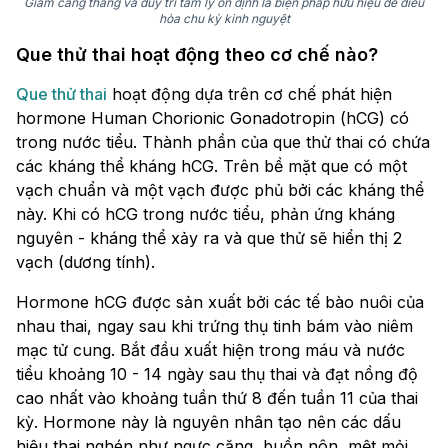
Giảm căng thẳng và duy trì tâm lý ổn định là biện pháp hữu hiệu để điều
hòa chu kỳ kinh nguyệt
Que thử thai hoạt động theo cơ chế nào?
Que thử thai
hoạt động dựa trên cơ chế phát hiện
hormone Human Chorionic Gonadotropin (hCG) có
trong nước tiểu. Thành phần của que thử thai có chứa
các kháng thể kháng hCG. Trên bề mặt que có một
vạch chuẩn và một vạch được phủ bởi các kháng thể
này. Khi có hCG trong nước tiểu, phản ứng kháng
nguyên - kháng thể xảy ra và que thử sẽ hiển thị 2
vạch (dương tính).
Hormone hCG được sản xuất bởi các tế bào nuôi của
nhau thai, ngay sau khi trứng thụ tinh bám vào niêm
mạc tử cung. Bắt đầu xuất hiện trong máu và nước
tiểu khoảng 10 - 14 ngày sau thụ thai và đạt nồng độ
cao nhất vào khoảng tuần thứ 8 đến tuần 11 của thai
kỳ. Hormone này là nguyên nhân tạo nên các dấu
hiệu thai nghén như ngực căng, buồn nôn, mệt mỏi.