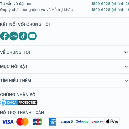
Tư vấn và đặt hẹn
1800 6928 (nhánh 2)
Góp ý chất lượng dịch vụ và Hỗ trợ khác
1800 6928 (nhánh 4)
KẾT NỐI VỚI CHÚNG TÔI
VỀ CHÚNG TÔI
Giới thiệu Tiêm Chủng FPT Long Châu
MỤC NỔI BẬT
Quy chế hoạt động website/ứng dụng thương mại điện tử
Danh mục vắc xin
TÌM HIỂU THÊM
bán hàng
Kiến thức tiêm chủng
Chính sách nội dung
Khuyến mãi
CHỨNG NHẬN BỞI
Đội ngũ bác sĩ, chuyên gia
Chính sách bảo mật
Tôi nên tiêm gì?
Hệ thống trung tâm tiêm chủng
HỖ TRỢ THANH TOÁN
Chính sách bảo mật dữ liệu cá nhân
Tiêm chủng đi nước ngoài
Chính sách thanh toán