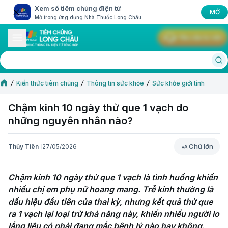
Xem sổ tiêm chủng điện tử
MỞ
Mở trong ứng dụng Nhà Thuốc Long Châu
Yêu cầu tư vấn
Kiến thức tiêm chủng
Thông tin sức khỏe
Sức khỏe giới tính
Chậm kinh 10 ngày thử que 1 vạch do
những nguyên nhân nào?
Chữ lớn
Thủy Tiên
27/05/2026
Chữ lớn
Chậm kinh 10 ngày thử que 1 vạch là tình huống khiến 
nhiều chị em phụ nữ hoang mang. Trễ kinh thường là 
dấu hiệu đầu tiên của thai kỳ, nhưng kết quả thử que 
ra 1 vạch lại loại trừ khả năng này, khiến nhiều người lo 
lắng liệu có phải đang mắc bệnh lý nào hay không.