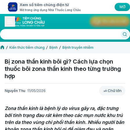
Xem sổ tiêm chủng điện tử
MỞ
Mở trong ứng dụng Nhà Thuốc Long Châu
Yêu cầu tư vấn
Kiến thức tiêm chủng
Bệnh
Bệnh truyền nhiễm
Bị zona thần kinh bôi gì? Cách lựa chọn
thuốc bôi zona thần kinh theo từng trường
hợp
Chữ lớn
Nguyễn Thu
11/05/2026
Chữ lớn
Zona thần kinh là bệnh lý do virus gây ra, đặc trưng 
bởi tình trạng đau rát kèm theo các mụn nước khu trú 
trên da theo vùng chi phối thần kinh. Nhiều người băn 
khoăn zona thần kinh bôi gì để giảm đau và ngăn 