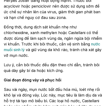
Herpes zoster đang hoạt động mạnh. Thuốc bôi
acyclovir hoặc penciclovir nên được sử dụng sớm để
ức chế sự nhân lên của virus, giảm thời gian phát ban
và hạn chế nguy cơ đau sau zona.
Đồng thời, dung dịch sát khuẩn nhẹ như
chlorhexidine, xanh methylen hoặc Castellani có thể
được dùng để làm sạch vùng da, ngăn ngừa bội nhiễm
vi khuẩn. Trước khi bôi thuốc, cần vệ sinh bằng
nước
muối sinh lý
và giữ vùng da khô ráo, tránh chà xát gây
vỡ mụn nước.
Lưu ý, cần bôi thuốc đều đặn theo chỉ dẫn, tránh bôi
quá dày gây bí da hoặc kích ứng.
Giai đoạn đóng vảy và phục hồi
Sau vài ngày, mụn nước bắt đầu hóa mủ, loét nhẹ rồi
khô lại và đóng vảy. Lúc này, mục tiêu là làm dịu da và
hỗ trợ tái tạo mô biểu bì. Các loại hồ nước, Castellani