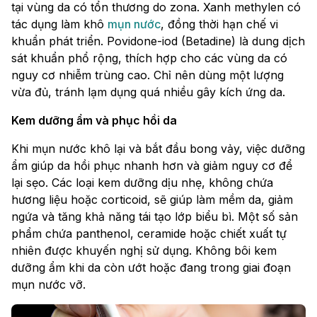
tại vùng da có tổn thương do zona. Xanh methylen có
tác dụng làm khô
mụn nước
, đồng thời hạn chế vi
khuẩn phát triển. Povidone-iod (Betadine) là dung dịch
sát khuẩn phổ rộng, thích hợp cho các vùng da có
nguy cơ nhiễm trùng cao. Chỉ nên dùng một lượng
vừa đủ, tránh lạm dụng quá nhiều gây kích ứng da.
Kem dưỡng ẩm và phục hồi da
Khi mụn nước khô lại và bắt đầu bong vảy, việc dưỡng
ẩm giúp da hồi phục nhanh hơn và giảm nguy cơ để
lại sẹo. Các loại kem dưỡng dịu nhẹ, không chứa
hương liệu hoặc corticoid, sẽ giúp làm mềm da, giảm
ngứa và tăng khả năng tái tạo lớp biểu bì. Một số sản
phẩm chứa panthenol, ceramide hoặc chiết xuất tự
nhiên được khuyến nghị sử dụng. Không bôi kem
dưỡng ẩm khi da còn ướt hoặc đang trong giai đoạn
mụn nước vỡ.