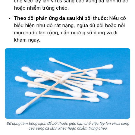
chế việc lây lan virus sang các vùng da lành khác
hoặc nhiễm trùng chéo.
Theo dõi phản ứng da sau khi bôi thuốc:
Nếu có
biểu hiện như đỏ rát nặng, ngứa dữ dội hoặc nổi
mụn nước lan rộng, cần ngưng sử dụng và đi
khám ngay.
Sử dụng tăm bông sạch để bôi thuốc giúp hạn chế việc lây lan virus sang
các vùng da lành khác hoặc nhiễm trùng chéo