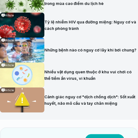
trong mùa cao điểm du lịch hè
Article
Tỷ lệ nhiễm HIV qua đường miệng: Nguy cơ và
cách phòng tránh
Article
Những bệnh nào có nguy cơ lây khi bơi chung?
Article
Nhiều vật dụng quen thuộc ở khu vui chơi có
thể tiềm ẩn virus, vi khuẩn
Article
Cảnh giác nguy cơ "dịch chồng dịch": Sốt xuất
huyết, não mô cầu và tay chân miệng