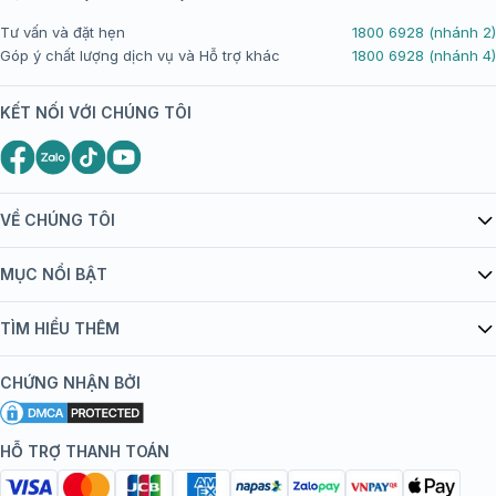
Tư vấn và đặt hẹn
1800 6928 (nhánh 2)
Góp ý chất lượng dịch vụ và Hỗ trợ khác
1800 6928 (nhánh 4)
KẾT NỐI VỚI CHÚNG TÔI
VỀ CHÚNG TÔI
Giới thiệu Tiêm Chủng FPT Long Châu
MỤC NỔI BẬT
Quy chế hoạt động website/ứng dụng thương mại điện tử
Danh mục vắc xin
TÌM HIỂU THÊM
bán hàng
Kiến thức tiêm chủng
Chính sách nội dung
Khuyến mãi
CHỨNG NHẬN BỞI
Đội ngũ bác sĩ, chuyên gia
Chính sách bảo mật
Tôi nên tiêm gì?
Hệ thống trung tâm tiêm chủng
HỖ TRỢ THANH TOÁN
Chính sách bảo mật dữ liệu cá nhân
Tiêm chủng đi nước ngoài