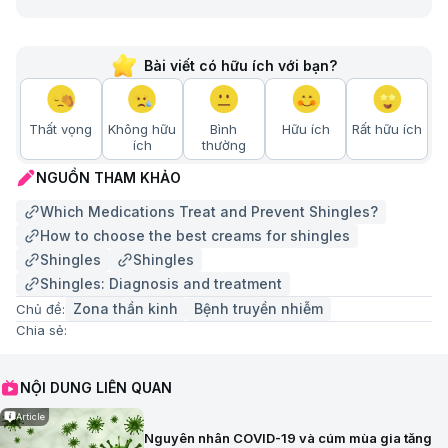
Bài viết có hữu ích với bạn?
Thất vọng
Không hữu
Bình
Hữu ích
Rất hữu ích
ích
thường
NGUỒN THAM KHẢO
Which Medications Treat and Prevent Shingles?
How to choose the best creams for shingles
Shingles
Shingles
Shingles: Diagnosis and treatment
Zona thần kinh
Bệnh truyền nhiễm
Chủ đề:
Chia sẻ:
NỘI DUNG LIÊN QUAN
Article
Nguyên nhân COVID-19 và cúm mùa gia tăng