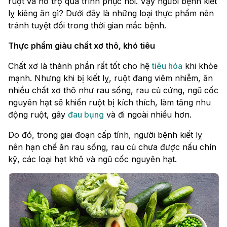
ruột và hỗ trợ quá trình phục hồi. Vậy người bệnh kiết
lỵ kiêng ăn gì? Dưới đây là những loại thực phẩm nên
tránh tuyệt đối trong thời gian mắc bệnh.
Thực phẩm giàu chất xơ thô, khó tiêu
Chất xơ là thành phần rất tốt cho hệ
tiêu hóa
khi khỏe
mạnh. Nhưng khi bị kiết lỵ, ruột đang viêm nhiễm, ăn
nhiều chất xơ thô như rau sống, rau củ cứng, ngũ cốc
nguyên hạt sẽ khiến ruột bị kích thích, làm tăng nhu
động ruột, gây
đau bụng
và đi ngoài nhiều hơn.
Do đó, trong giai đoạn cấp tính, người bệnh kiết lỵ
nên hạn chế ăn rau sống, rau củ chưa được nấu chín
kỹ, các loại hạt khô và ngũ cốc nguyên hạt.