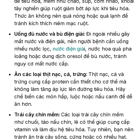
dễ tiêu hóa, mềm như cháo, súp, cơm nhão, khoai
tây nghiền giúp ruột giảm bớt áp lực khi tiêu hóa.
Thức ăn không nên quá nóng hoặc quá lạnh để
tránh kích thích niêm mạc ruột.
Uống đủ nước và bù điện giải:
Đi ngoài nhiều gây
mất nước và điện giải, nên người bệnh cần uống
nhiều nước lọc,
nước điện giả
i, nước hoa quả pha
loãng hoặc dung dịch oresol để bù nước, tránh
nguy cơ mất nước cấp.
Ăn các loại thịt nạc, cá, trứng:
Thịt nạc, cá và
trứng cung cấp protein cần thiết cho cơ thể mà
không làm tăng áp lực lên đường tiêu hóa. Hãy
chế biến các món hấp, luộc hoặc nấu canh để dễ
ăn hơn.
Trái cây chín mềm:
Các loại trái cây chín mềm
như chuối, táo nấu chín, lê có thể giúp cung cấp
vitamin và làm dịu hệ tiêu hóa. Tuy nhiên, bạn nên
tránh ăn trái cây sống, cứng hoặc có nhiều hạt.