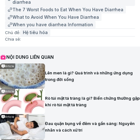
diarrhea
The 7 Worst Foods to Eat When You Have Diarrhea
What to Avoid When You Have Diarrhea
When you have diarrhea Information
Hệ tiêu hóa
Chủ đề:
Chia sẻ:
NỘI DUNG LIÊN QUAN
Article
Lên men là gì? Quá trình và những ứng dụng
trong đời sống
Article
Rò túi mật tá tràng là gì? Biến chứng thường gặp
khi rò túi mật tá tràng
Article
Đau quặn bụng về đêm và gần sáng: Nguyên
nhân và cách xử trí