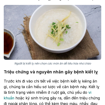
Người bị kiết lỵ nên chọn các món ăn dễ tiêu hóa như cháo
Triệu chứng và nguyên nhân gây bệnh kiết lỵ
Trước khi đi vào chi tiết về việc bệnh kiết lỵ kiêng ăn
gì, chúng ta cần hiểu sơ lược về căn bệnh này. Kiết lỵ
là tình trạng viêm nhiễm ở ruột già, chủ yếu do
vi
khuẩn
hoặc ký sinh trùng gây ra, dẫn đến triệu chứng
đi ngoài phân lỏng, có thể kèm theo máu, nhầy, đau