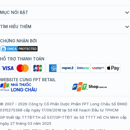
Giới thiệu Tiêm Chủng FPT Long Châu
MỤC NỔI BẬT
Quy chế hoạt động website/ứng dụng thương mại điện tử
Danh mục vắc xin
TÌM HIỂU THÊM
bán hàng
Kiến thức tiêm chủng
Chính sách nội dung
Khuyến mãi
CHỨNG NHẬN BỞI
Đội ngũ bác sĩ, chuyên gia
Chính sách bảo mật
Tôi nên tiêm gì?
Hệ thống trung tâm tiêm chủng
HỖ TRỢ THANH TOÁN
Chính sách bảo mật dữ liệu cá nhân
Tiêm chủng đi nước ngoài
Chính sách thanh toán
WEBSITE CÙNG FPT RETAIL
Chính sách đổi trả gói, mũi tiêm tại trung tâm tiêm chủng
FPT Long Châu
Chính sách “Gia đình là Số 1”
© 2007 - 2026 Công ty Cổ Phần Dược Phẩm FPT Long Châu Số ĐKKD
0315275368 cấp ngày 17/09/2018 tại Sở Kế hoạch Đầu tư TPHCM
Thể lệ chương trình “Tích điểm nhận đặc quyền”
GP thiết lập TTTĐTTH số 537/GP-TTĐT do Sở TTTT Hồ Chí Minh cấp
ngày 27 tháng 03 năm 2025