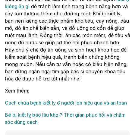
kiêng ăn gì
để tránh làm tình trạng bệnh nặng hơn và
gây tổn thương thêm cho đường ruột. Khi bị kiết lỵ,
bạn nên kiêng các thực phẩm khó tiêu, cay nóng, dầu
mỡ, đồ ăn chế biến sẵn, và đồ uống có cồn để giúp
ruột mau lành. Đồng thời, ăn các món mềm, dễ tiêu và
uống đủ nước sẽ giúp cơ thể hồi phục nhanh hơn.
Hãy chú ý chế độ ăn uống và sinh hoạt khoa học để
kiểm soát bệnh hiệu quả, tránh biến chứng không
mong muốn. Nếu cần tư vấn hoặc có biểu hiện nặng,
bạn đừng ngần ngại tìm gặp bác sĩ chuyên khoa tiêu
hóa để được hỗ trợ tốt nhất nhé!
Xem thêm:
Cách chữa bệnh kiết lỵ ở người lớn hiệu quả và an toàn
Bé bị kiết lỵ bao lâu khỏi? Thời gian phục hồi và chăm
sóc đúng cách