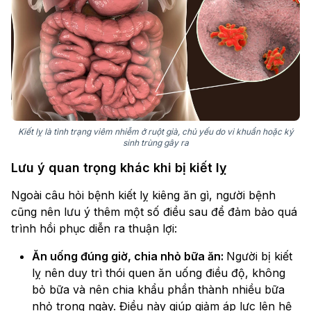
Kiết lỵ là tình trạng viêm nhiễm ở ruột già, chủ yếu do vi khuẩn hoặc ký
sinh trùng gây ra
Lưu ý quan trọng khác khi bị kiết lỵ
Ngoài câu hỏi bệnh kiết lỵ kiêng ăn gì, người bệnh
cũng nên lưu ý thêm một số điều sau để đảm bảo quá
trình hồi phục diễn ra thuận lợi:
Ăn uống đúng giờ, chia nhỏ bữa ăn:
Người bị kiết
lỵ nên duy trì thói quen ăn uống điều độ, không
bỏ bữa và nên chia khẩu phần thành nhiều bữa
nhỏ trong ngày. Điều này giúp giảm áp lực lên hệ