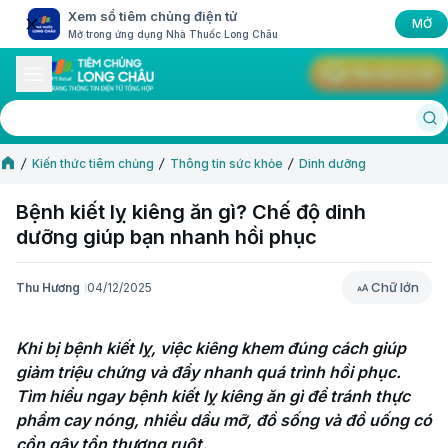
Xem sổ tiêm chủng điện tử
MỞ
Mở trong ứng dụng Nhà Thuốc Long Châu
Yêu cầu tư vấn
Kiến thức tiêm chủng
Thông tin sức khỏe
Dinh dưỡng
Bệnh kiết lỵ kiêng ăn gì? Chế độ dinh
dưỡng giúp bạn nhanh hồi phục
Chữ lớn
Thu Hương
04/12/2025
Chữ lớn
Khi bị bệnh kiết lỵ, việc kiêng khem đúng cách giúp 
giảm triệu chứng và đẩy nhanh quá trình hồi phục. 
Tìm hiểu ngay bệnh kiết lỵ kiêng ăn gì để tránh thực 
phẩm cay nóng, nhiều dầu mỡ, đồ sống và đồ uống có 
cồn gây tổn thương ruột.