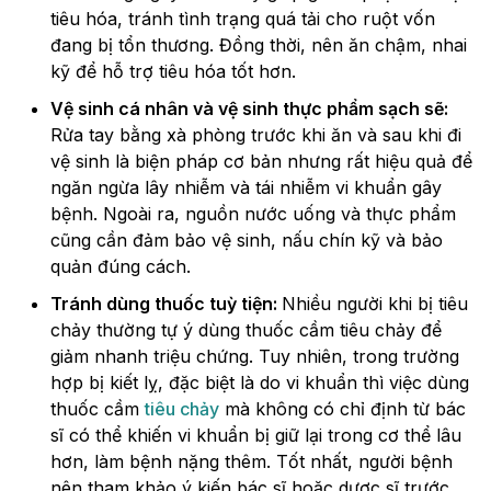
tiêu hóa, tránh tình trạng quá tải cho ruột vốn
đang bị tổn thương. Đồng thời, nên ăn chậm, nhai
kỹ để hỗ trợ tiêu hóa tốt hơn.
Vệ sinh cá nhân và vệ sinh thực phẩm sạch sẽ:
Rửa tay bằng xà phòng trước khi ăn và sau khi đi
vệ sinh là biện pháp cơ bản nhưng rất hiệu quả để
ngăn ngừa lây nhiễm và tái nhiễm vi khuẩn gây
bệnh. Ngoài ra, nguồn nước uống và thực phẩm
cũng cần đảm bảo vệ sinh, nấu chín kỹ và bảo
quản đúng cách.
Tránh dùng thuốc tuỳ tiện:
Nhiều người khi bị tiêu
chảy thường tự ý dùng thuốc cầm tiêu chảy để
giảm nhanh triệu chứng. Tuy nhiên, trong trường
hợp bị kiết lỵ, đặc biệt là do vi khuẩn thì việc dùng
thuốc cầm
tiêu chảy
mà không có chỉ định từ bác
sĩ có thể khiến vi khuẩn bị giữ lại trong cơ thể lâu
hơn, làm bệnh nặng thêm. Tốt nhất, người bệnh
nên tham khảo ý kiến bác sĩ hoặc dược sĩ trước