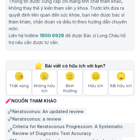
Thông tin được cung cấp chỉ mang tính chất tham khảo,
mạn tính làm tăng tần suất dụi mắt, từ đó góp
không thay thế ý kiến tham vấn y khoa. Trước khi đưa ra
phần thúc đẩy bệnh tiến triển.
quyết định liên quan đến sức khỏe, bạn nên được bác sĩ
Phương pháp chẩn đoán và điều trị bệnh giác
thăm khám, chẩn đoán và điều trị theo hướng dẫn chuyên
mạc chóp
môn.
Liên hệ hotline
1800 6928
để được Bác sĩ Long Châu hỗ
Phương pháp xét nghiệm và chẩn đoán bệnh giác
trợ nếu cần được tư vấn.
mạc chóp
Chẩn đoán giác mạc chóp dựa trên sự kết hợp giữa
Bài viết có hữu ích với bạn?
thăm khám lâm sàng và các kỹ thuật cận lâm sàng
chuyên sâu. Khám lâm sàng giúp phát hiện các triệu
chứng thị giác và những dấu hiệu bất thường của giác
Thất vọng
Không hữu
Bình
Hữu ích
Rất hữu ích
mạc, trong khi các xét nghiệm cận lâm sàng có vai trò
ích
thường
xác định hình thái, độ cong và độ dày giác mạc. Việc
NGUỒN THAM KHẢO
phối hợp cả hai phương pháp giúp chẩn đoán bệnh
Keratoconus: An updated review
chính xác, phát hiện các trường hợp giác mạc chóp
Keratoconus: a review
tiềm ẩn và đánh giá mức độ tiến triển để lựa chọn
Criteria for Keratoconus Progression: A Systematic
phương pháp điều trị phù hợp.
Review of Diagnostic Test Accuracy
Khám sinh hiển vi: Phát hiện các dấu hiệu đặc