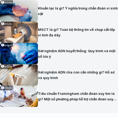
Article
Khuẩn lạc là gì? Ý nghĩa trong chẩn đoán vi sinh
vật
Article
MSCT là gì? Toàn bộ thông tin về chụp cắt lớp
vi tính đa dãy
Article
Xét nghiệm ADN huyết thống: Quy trình và một
số lưu ý
Article
Xét nghiệm ADN cha con cần những gì? Hồ sơ
và quy trình
Article
Tiêu chuẩn Framingham chẩn đoán suy tim là
gì? Một số phương pháp hỗ trợ chẩn đoán suy
tim hiện nay