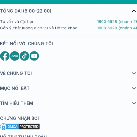
TỔNG ĐÀI (8:00-22:00)
Tư vấn và đặt hẹn
1800 6928 (nhánh 2)
Góp ý chất lượng dịch vụ và Hỗ trợ khác
1800 6928 (nhánh 4)
KẾT NỐI VỚI CHÚNG TÔI
VỀ CHÚNG TÔI
Giới thiệu Tiêm Chủng FPT Long Châu
MỤC NỔI BẬT
Quy chế hoạt động website/ứng dụng thương mại điện tử
Danh mục vắc xin
TÌM HIỂU THÊM
bán hàng
Kiến thức tiêm chủng
Chính sách nội dung
Khuyến mãi
CHỨNG NHẬN BỞI
Đội ngũ bác sĩ, chuyên gia
Chính sách bảo mật
Tôi nên tiêm gì?
Hệ thống trung tâm tiêm chủng