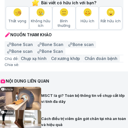
Bài viết có hữu ích với bạn?
Thất vọng
Không hữu
Bình
Hữu ích
Rất hữu ích
ích
thường
NGUỒN THAM KHẢO
Bone Scan
Bone Scan
Bone scan
Bone scan
Bone Scan
Chụp xạ hình
Cơ xương khớp
Chẩn đoán bệnh
Chủ đề:
Chia sẻ:
NỘI DUNG LIÊN QUAN
Article
MSCT là gì? Toàn bộ thông tin về chụp cắt lớp
vi tính đa dãy
Article
Cách điều trị viêm gân gót chân tại nhà an toàn
và hiệu quả