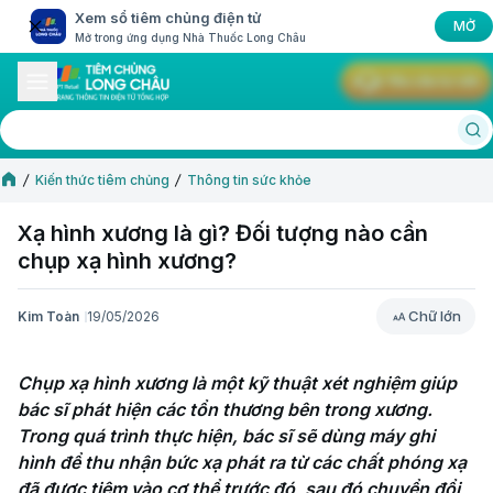
Xem sổ tiêm chủng điện tử
MỞ
Mở trong ứng dụng Nhà Thuốc Long Châu
Yêu cầu tư vấn
Kiến thức tiêm chủng
Thông tin sức khỏe
Xạ hình xương là gì? Đối tượng nào cần
chụp xạ hình xương?
Chữ lớn
Kim Toàn
19/05/2026
Chữ lớn
Chụp xạ hình xương là một kỹ thuật xét nghiệm giúp 
bác sĩ phát hiện các tổn thương bên trong xương. 
Trong quá trình thực hiện, bác sĩ sẽ dùng máy ghi 
hình để thu nhận bức xạ phát ra từ các chất phóng xạ 
đã được tiêm vào cơ thể trước đó, sau đó chuyển đổi 