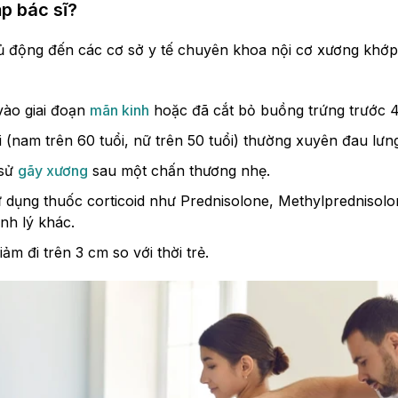
ặp bác sĩ?
 động đến các cơ sở y tế chuyên khoa nội cơ xương khớp 
vào giai đoạn
mãn kinh
hoặc đã cắt bỏ buồng trứng trước 45
 (nam trên 60 tuổi, nữ trên 50 tuổi) thường xuyên đau lưng
 sử
gãy xương
sau một chấn thương nhẹ.
 dụng thuốc corticoid như Prednisolone, Methylprednisolon
ệnh lý khác.
iảm đi trên 3 cm so với thời trẻ.