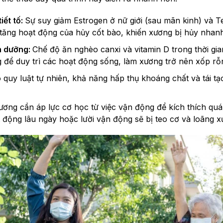
iết tố:
Sự suy giảm Estrogen ở nữ giới (sau mãn kinh) và T
tăng hoạt động của hủy cốt bào, khiến xương bị hủy nhanh 
h dưỡng:
Chế độ ăn nghèo canxi và vitamin D trong thời gian
g để duy trì các hoạt động sống, làm xương trở nên xốp rỗ
 quy luật tự nhiên, khả năng hấp thụ khoáng chất và tái t
ơng cần áp lực cơ học từ việc vận động để kích thích quá
 động lâu ngày hoặc lười vận động sẽ bị teo cơ và loãng 