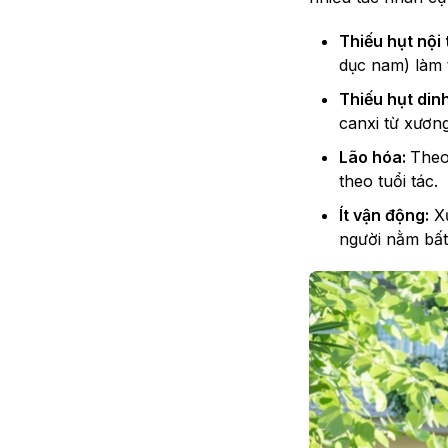
Thiếu hụt nội t
dục nam) làm 
Thiếu hụt din
canxi từ xươn
Lão hóa:
Theo
theo tuổi tác.
Ít vận động:
Xư
người nằm bất