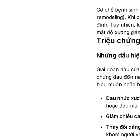
Cơ chế bệnh sinh 
remodeling). Khi 
đỉnh. Tuy nhiên, k
mật độ xương giả
Triệu chứn
Những dấu hiệ
Giai đoạn đầu của
chứng đau đớn nà
hiệu muộn hoặc b
Đau nhức xươ
hoặc đau mỏi 
Giảm chiều c
Thay đổi dáng 
khom người về