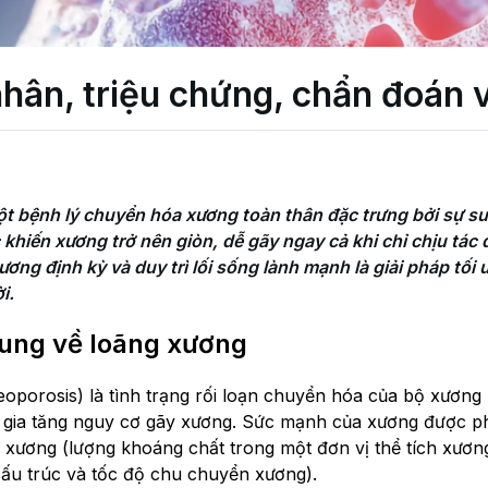
ân, triệu chứng, chẩn đoán và
t bệnh lý chuyển hóa xương toàn thân đặc trưng bởi sự su
 khiến xương trở nên giòn, dễ gãy ngay cả khi chỉ chịu tác
ơng định kỳ và duy trì lối sống lành mạnh là giải pháp tối 
i.
ung về loãng xương
oporosis) là tình trạng rối loạn chuyển hóa của bộ xươn
 gia tăng nguy cơ gãy xương. Sức mạnh của xương được p
ộ xương (lượng khoáng chất trong một đơn vị thể tích xươn
 cấu trúc và tốc độ chu chuyển xương).