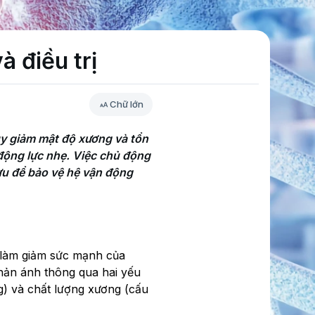
 điều trị
Chữ lớn
y giảm mật độ xương và tổn 
 động lực nhẹ. Việc chủ động 
ưu để bảo vệ hệ vận động 
g làm giảm sức mạnh của
hản ánh thông qua hai yếu
g) và chất lượng xương (cấu