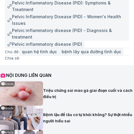
Pelvic Inflammatory Disease (PID): Symptoms &
Treatment
Pelvic Inflammatory Disease (PID) - Women's Health
Issues
Pelvic inflammatory disease (PID) - Diagnosis &
treatment
Pelvic inflammatory disease (PID)
quan hệ tình dục
bệnh lây qua đường tình dục
Chủ đề:
Chia sẻ:
NỘI DUNG LIÊN QUAN
Article
Triệu chứng sùi mào gà giai đoạn cuối và cách
điều trị
Article
Bệnh lậu để lâu có tự khỏi không? Sự thật nhiều
người hiểu sai
Article