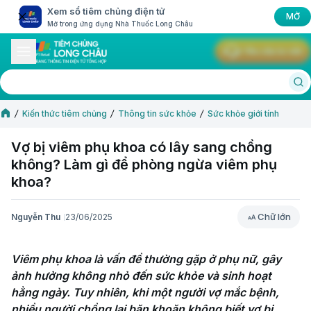
Xem sổ tiêm chủng điện tử
MỞ
Mở trong ứng dụng Nhà Thuốc Long Châu
Yêu cầu tư vấn
Kiến thức tiêm chủng
Thông tin sức khỏe
Sức khỏe giới tính
Vợ bị viêm phụ khoa có lây sang chồng
không? Làm gì để phòng ngừa viêm phụ
khoa?
Chữ lớn
Nguyễn Thu
23/06/2025
Chữ lớn
Viêm phụ khoa là vấn đề thường gặp ở phụ nữ, gây 
ảnh hưởng không nhỏ đến sức khỏe và sinh hoạt 
hằng ngày. Tuy nhiên, khi một người vợ mắc bệnh, 
nhiều người chồng lại băn khoăn không biết vợ bị 