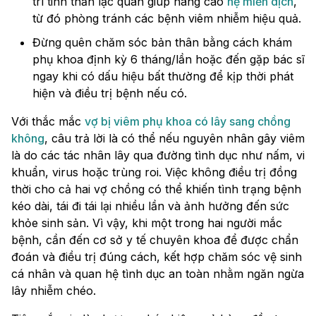
trì tinh thần lạc quan giúp nâng cao
hệ miễn dịch
,
từ đó phòng tránh các bệnh viêm nhiễm hiệu quả.
Đừng quên chăm sóc bản thân bằng cách khám
phụ khoa định kỳ 6 tháng/lần hoặc đến gặp bác sĩ
ngay khi có dấu hiệu bất thường để kịp thời phát
hiện và điều trị bệnh nếu có.
Với thắc mắc
vợ bị viêm phụ khoa có lây sang chồng
không
, câu trả lời là có thể nếu nguyên nhân gây viêm
là do các tác nhân lây qua đường tình dục như nấm, vi
khuẩn, virus hoặc trùng roi. Việc không điều trị đồng
thời cho cả hai vợ chồng có thể khiến tình trạng bệnh
kéo dài, tái đi tái lại nhiều lần và ảnh hưởng đến sức
khỏe sinh sản. Vì vậy, khi một trong hai người mắc
bệnh, cần đến cơ sở y tế chuyên khoa để được chẩn
đoán và điều trị đúng cách, kết hợp chăm sóc vệ sinh
cá nhân và quan hệ tình dục an toàn nhằm ngăn ngừa
lây nhiễm chéo.