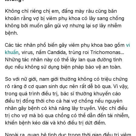
Không chỉ riêng chị em, đấng mày râu cũng băn
khoăn rằng vợ bị viêm phụ khoa có lây sang chồng
không bởi muốn gần gũi vợ nhưng lại sợ lây nhiễm
bệnh.
Các tác nhân phổ biến gây viêm phụ khoa bao gồm
vi
khuẩn
, virus, nấm Candida, trùng roi Trichomonas...
Những tác nhân này có thể lây lan qua đường tình
dục nếu không sử dụng biện pháp bảo vệ an toàn.
So với nữ giới, nam giới thường không có triệu chứng
rõ ràng ở cơ quan sinh dục nên rất dễ bỏ qua. Vì vậy,
trong quá trình điều trị, bác sĩ thường khuyến cáo
điều trị đồng thời cho cả hai vợ chồng nếu nguyên
nhân gây bệnh có khả năng lây truyền. Việc chỉ điều
trị cho vợ mà bỏ qua chồng có thể dẫn đến tái nhiễm,
khiến bệnh kéo dài và khó điều trị dứt điểm.
Ngoài ra, quan hệ tình dục trong thời gian điều trị viêm