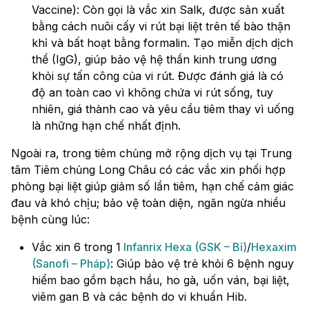
Vaccine): Còn gọi là vắc xin Salk, được sản xuất
bằng cách nuôi cấy vi rút bại liệt trên tế bào thận
khỉ và bất hoạt bằng formalin. Tạo miễn dịch dịch
thể (IgG), giúp bảo vệ hệ thần kinh trung ương
khỏi sự tấn công của vi rút. Được đánh giá là có
độ an toàn cao vì không chứa vi rút sống, tuy
nhiên, giá thành cao và yêu cầu tiêm thay vì uống
là những hạn chế nhất định.
Ngoài ra, trong tiêm chủng mở rộng dịch vụ tại Trung
tâm Tiêm chủng Long Châu có các vắc xin phối hợp
phòng bại liệt giúp giảm số lần tiêm, hạn chế cảm giác
đau và khó chịu; bảo vệ toàn diện, ngăn ngừa nhiều
bệnh cùng lúc:
Vắc xin 6 trong 1
Infanrix Hexa (GSK – Bỉ)
/
Hexaxim
(Sanofi – Pháp)
: Giúp bảo vệ trẻ khỏi 6 bệnh nguy
hiểm bao gồm bạch hầu, ho gà, uốn ván, bại liệt,
viêm gan B và các bệnh do vi khuẩn Hib.