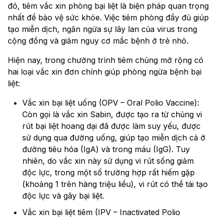
đó, tiêm vắc xin phòng bại liệt là biện pháp quan trọng
nhất để bảo vệ sức khỏe. Việc tiêm phòng đầy đủ giúp
tạo miễn dịch, ngăn ngừa sự lây lan của virus trong
cộng đồng và giảm nguy cơ mắc bệnh ở trẻ nhỏ.
Hiện nay, trong chường trình tiêm chủng mở rộng có
hai loại vắc xin đơn chính giúp phòng ngừa bệnh bại
liệt:
Vắc xin bại liệt uống (OPV – Oral Polio Vaccine):
Còn gọi là vắc xin Sabin, được tạo ra từ chủng vi
rút bại liệt hoang dại đã được làm suy yếu, được
sử dụng qua đường uống, giúp tạo miễn dịch cả ở
đường tiêu hóa (IgA) và trong máu (IgG). Tuy
nhiên, do vắc xin này sử dụng vi rút sống giảm
độc lực, trong một số trường hợp rất hiếm gặp
(khoảng 1 trên hàng triệu liều), vi rút có thể tái tạo
độc lực và gây bại liệt.
Vắc xin bại liệt tiêm (IPV – Inactivated Polio