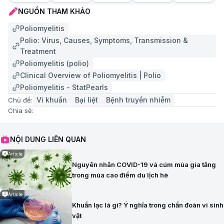
NGUỒN THAM KHẢO
Poliomyelitis
Polio: Virus, Causes, Symptoms, Transmission &
Treatment
Poliomyelitis (polio)
Clinical Overview of Poliomyelitis | Polio
Poliomyelitis - StatPearls
Vi khuẩn
Bại liệt
Bệnh truyền nhiễm
Chủ đề:
Chia sẻ:
NỘI DUNG LIÊN QUAN
Article
Nguyên nhân COVID-19 và cúm mùa gia tăng
trong mùa cao điểm du lịch hè
Article
Khuẩn lạc là gì? Ý nghĩa trong chẩn đoán vi sinh
vật