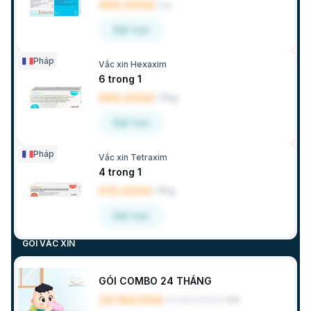
995.000đ
/
Lọ
Đặt hẹn
Pháp
Vắc xin Hexaxim
6 trong 1
995.000đ
/
Ống
Đặt hẹn
Pháp
Vắc xin Tetraxim
4 trong 1
615.000đ
/
Ống
Đặt hẹn
GÓI VẮC XIN
GÓI COMBO 24 THÁNG
29.194.130đ
30.380.900đ
/
Gói