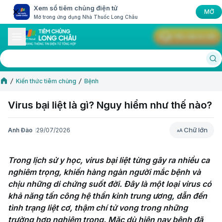
Xem sổ tiêm chủng điện tử
MỞ
Mở trong ứng dụng Nhà Thuốc Long Châu
Yêu cầu tư vấn
Kiến thức tiêm chủng
Bệnh
Virus bại liệt là gì? Nguy hiểm như thế nào?
Chữ lớn
Anh Đào
29/07/2026
Chữ lớn
Trong lịch sử y học, virus bại liệt từng gây ra nhiều ca 
nghiêm trọng, khiến hàng ngàn người mắc bệnh và 
chịu những di chứng suốt đời. Đây là một loại virus có 
khả năng tấn công hệ thần kinh trung ương, dẫn đến 
tình trạng liệt cơ, thậm chí tử vong trong những 
trường hợp nghiêm trọng. Mặc dù hiện nay bệnh đã 