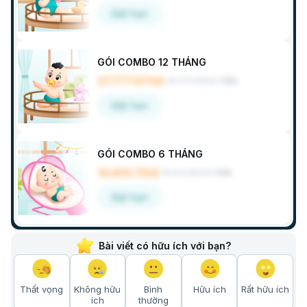
Đặt hẹn
GÓI COMBO 12 THÁNG
27.777.970đ
28.771.600đ
/
Gói
Đặt hẹn
GÓI COMBO 6 THÁNG
14.405.110đ
15.023.800đ
/
Gói
Đặt hẹn
Bài viết có hữu ích với bạn?
Thất vọng
Không hữu
Bình
Hữu ích
Rất hữu ích
ích
thường