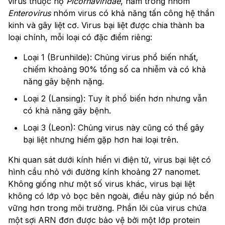
virus thuộc họ
Picornaviridae
, nằm trong nhóm
Enterovirus
nhóm virus có khả năng tấn công hệ thần
kinh và gây liệt cơ. Virus bại liệt được chia thành ba
loại chính, mỗi loại có đặc điểm riêng:
Loại 1 (Brunhilde): Chủng virus phổ biến nhất,
chiếm khoảng 90% tổng số ca nhiễm và có khả
năng gây bệnh nặng.
Loại 2 (Lansing): Tuy ít phổ biến hơn nhưng vẫn
có khả năng gây bệnh.
Loại 3 (Leon): Chủng virus này cũng có thể gây
bại liệt nhưng hiếm gặp hơn hai loại trên.
Khi quan sát dưới kính hiển vi điện tử, virus bại liệt có
hình cầu nhỏ với đường kính khoảng 27 nanomet.
Không giống như một số virus khác, virus bại liệt
không có lớp vỏ bọc bên ngoài, điều này giúp nó bền
vững hơn trong môi trường. Phần lõi của virus chứa
một sợi ARN đơn được bảo vệ bởi một lớp protein