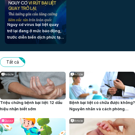
Nguy cơ virus bại liệt quay
trở lại đang ở mức báo động,
trước diễn biến dịch phức tạp
trong khu vực, Thủ tướng đã
yêu cầu tăng cường tiêm vắc
xin trên toàn quốc nhằm bảo
Tất cả
vệ trẻ em, siết chặt miễn dịch
cộng đồng và giữ vững thành
quả thanh toán bại liệt của
Article
Article
Việt Nam.
Triệu chứng bệnh bại liệt: 12 dấu
Bệnh bại liệt có chữa được không?
hiệu nhận biết sớm
Nguyên nhân và cách phòng
ngừa
Quizz
Article