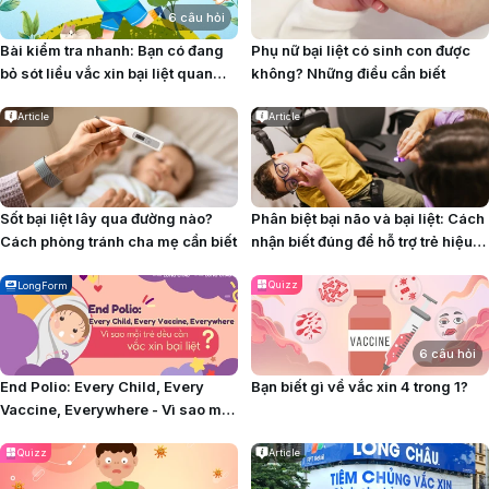
6 câu hỏi
Bài kiểm tra nhanh: Bạn có đang
Phụ nữ bại liệt có sinh con được
bỏ sót liều vắc xin bại liệt quan
không? Những điều cần biết
trọng cho con?
Article
Article
Sốt bại liệt lây qua đường nào?
Phân biệt bại não và bại liệt: Cách
Cách phòng tránh cha mẹ cần biết
nhận biết đúng để hỗ trợ trẻ hiệu
quả
Quizz
LongForm
6 câu hỏi
End Polio: Every Child, Every
Bạn biết gì về vắc xin 4 trong 1?
Vaccine, Everywhere - Vì sao mỗi
trẻ đều cần vắc xin bại liệt?
Quizz
Article