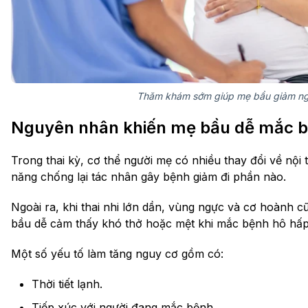
Thăm khám sớm giúp mẹ bầu giảm ngu
Nguyên nhân khiến mẹ bầu dễ mắc 
Trong thai kỳ, cơ thể người mẹ có nhiều thay đổi về nội 
năng chống lại tác nhân gây bệnh giảm đi phần nào.
Ngoài ra, khi thai nhi lớn dần, vùng ngực và cơ hoành c
bầu dễ cảm thấy khó thở hoặc mệt khi mắc bệnh hô hấp
Một số yếu tố làm tăng nguy cơ gồm có:
Thời tiết lạnh.
Tiếp xúc với người đang mắc bệnh.