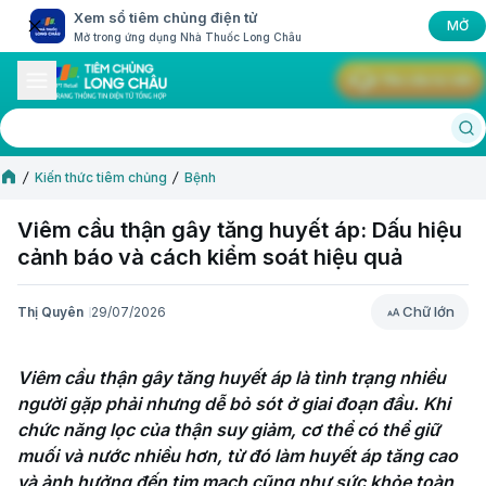
Xem sổ tiêm chủng điện tử
MỞ
Mở trong ứng dụng Nhà Thuốc Long Châu
Yêu cầu tư vấn
Kiến thức tiêm chủng
Bệnh
Viêm cầu thận gây tăng huyết áp: Dấu hiệu
cảnh báo và cách kiểm soát hiệu quả
Chữ lớn
Thị Quyên
29/07/2026
Chữ lớn
Viêm cầu thận gây tăng huyết áp là tình trạng nhiều 
người gặp phải nhưng dễ bỏ sót ở giai đoạn đầu. Khi 
chức năng lọc của thận suy giảm, cơ thể có thể giữ 
muối và nước nhiều hơn, từ đó làm huyết áp tăng cao 
và ảnh hưởng đến tim mạch cũng như sức khỏe toàn 