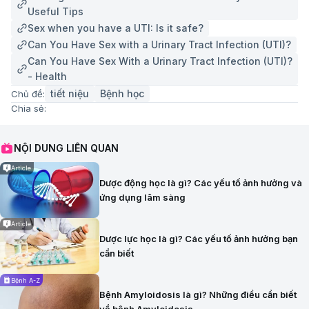
Useful Tips
Sex when you have a UTI: Is it safe?
Can You Have Sex with a Urinary Tract Infection (UTI)?
Can You Have Sex With a Urinary Tract Infection (UTI)?
- Health
tiết niệu
Bệnh học
Chủ đề:
Chia sẻ:
NỘI DUNG LIÊN QUAN
Article
Dược động học là gì? Các yếu tố ảnh hưởng và
ứng dụng lâm sàng
Article
Dược lực học là gì? Các yếu tố ảnh hưởng bạn
cần biết
Bệnh A-Z
Bệnh Amyloidosis là gì? Những điều cần biết
về bệnh Amyloidosis