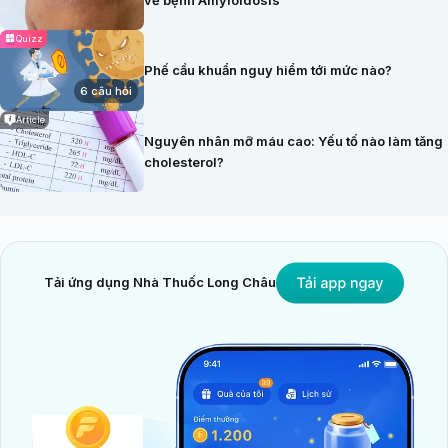
Quizz
Phế cầu khuẩn nguy hiểm tới mức nào?
6 câu hỏi
Article
Nguyên nhân mỡ máu cao: Yếu tố nào làm tăng
cholesterol?
Tải ứng dụng Nhà Thuốc Long Châu