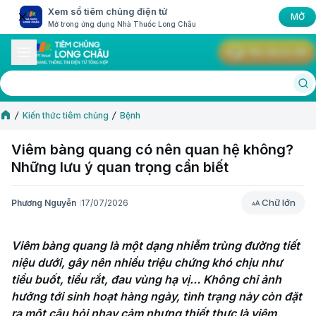
Xem sổ tiêm chủng điện tử
MỞ
Mở trong ứng dụng Nhà Thuốc Long Châu
Yêu cầu tư vấn
Kiến thức tiêm chủng
Bệnh
Viêm bàng quang có nên quan hệ không?
Những lưu ý quan trọng cần biết
Chữ lớn
Phương Nguyễn
17/07/2026
Chữ lớn
Viêm bàng quang là một dạng nhiễm trùng đường tiết 
niệu dưới, gây nên nhiều triệu chứng khó chịu như 
tiểu buốt, tiểu rắt, đau vùng hạ vị… Không chỉ ảnh 
hưởng tới sinh hoạt hàng ngày, tình trạng này còn đặt 
ra một câu hỏi nhạy cảm nhưng thiết thực là viêm 