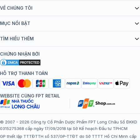
VỀ CHÚNG TÔI
Giới thiệu Tiêm Chủng FPT Long Châu
MỤC NỔI BẬT
Quy chế hoạt động website/ứng dụng thương mại điện tử
Danh mục vắc xin
TÌM HIỂU THÊM
bán hàng
Kiến thức tiêm chủng
Chính sách nội dung
Khuyến mãi
CHỨNG NHẬN BỞI
Đội ngũ bác sĩ, chuyên gia
Chính sách bảo mật
Tôi nên tiêm gì?
Hệ thống trung tâm tiêm chủng
HỖ TRỢ THANH TOÁN
Chính sách bảo mật dữ liệu cá nhân
Tiêm chủng đi nước ngoài
Chính sách thanh toán
WEBSITE CÙNG FPT RETAIL
Chính sách đổi trả gói, mũi tiêm tại trung tâm tiêm chủng
FPT Long Châu
Chính sách “Gia đình là Số 1”
© 2007 - 2026 Công ty Cổ Phần Dược Phẩm FPT Long Châu Số ĐKKD
0315275368 cấp ngày 17/09/2018 tại Sở Kế hoạch Đầu tư TPHCM
Thể lệ chương trình “Tích điểm nhận đặc quyền”
GP thiết lập TTTĐTTH số 537/GP-TTĐT do Sở TTTT Hồ Chí Minh cấp