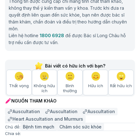
Thông tin được cung cấp chỉ mang tính chất tham khảo,
không thay thế ý kiến tham vấn y khoa. Trước khi đưa ra
quyết định liên quan đến sức khỏe, bạn nên được bác sĩ
thăm khám, chẩn đoán và điều trị theo hướng dẫn chuyên
môn.
Liên hệ hotline
1800 6928
để được Bác sĩ Long Châu hỗ
trợ nếu cần được tư vấn.
Bài viết có hữu ích với bạn?
Thất vọng
Không hữu
Bình
Hữu ích
Rất hữu ích
ích
thường
NGUỒN THAM KHẢO
Auscultation
Auscultation
Auscultation
Heart Auscultation and Murmurs
Bệnh tim mạch
Chăm sóc sức khỏe
Chủ đề:
Chia sẻ: