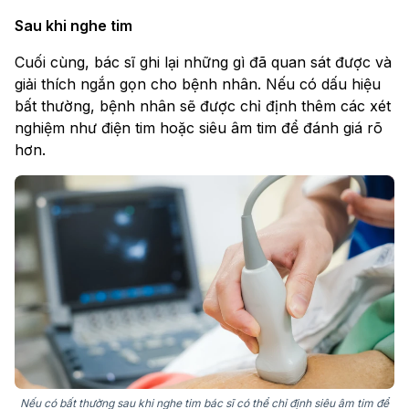
Sau khi nghe tim
Cuối cùng, bác sĩ ghi lại những gì đã quan sát được và
giải thích ngắn gọn cho bệnh nhân. Nếu có dấu hiệu
bất thường, bệnh nhân sẽ được chỉ định thêm các xét
nghiệm như điện tim hoặc siêu âm tim để đánh giá rõ
hơn.
Nếu có bất thường sau khi nghe tim bác sĩ có thể chỉ định siêu âm tim để