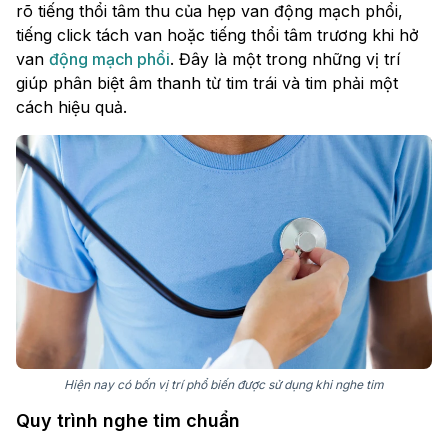
rõ tiếng thổi tâm thu của hẹp van động mạch phổi,
tiếng click tách van hoặc tiếng thổi tâm trương khi hở
van
động mạch phổi
. Đây là một trong những vị trí
giúp phân biệt âm thanh từ tim trái và tim phải một
cách hiệu quả.
Hiện nay có bốn vị trí phổ biến được sử dụng khi nghe tim
Quy trình nghe tim chuẩn