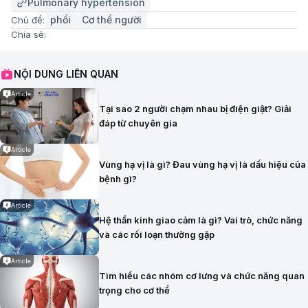
Pulmonary hypertension
phổi
Cơ thể người
Chủ đề:
Chia sẻ:
NỘI DUNG LIÊN QUAN
Article
Tại sao 2 người chạm nhau bị điện giật? Giải
đáp từ chuyên gia
Article
Vùng hạ vị là gì? Đau vùng hạ vị là dấu hiệu của
bệnh gì?
Article
Hệ thần kinh giao cảm là gì? Vai trò, chức năng
và các rối loạn thường gặp
Article
Tìm hiểu các nhóm cơ lưng và chức năng quan
trọng cho cơ thể