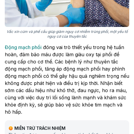
Vắc xin cúm và phế cầu giúp giảm nguy cơ nhiễm trùng phổi, một yếu tố
nguy cơ của thuyên tắc
Động mạch phổi
đóng vai trò thiết yếu trong hệ tuần
hoàn, đảm bảo máu được làm giàu oxy tại phổi để
cung cấp cho cơ thể. Các bệnh lý như thuyên tắc
động mạch phổi, tăng áp động mạch phổi hay phình
động mạch phổi có thể gây hậu quả nghiêm trọng nếu
không được phát hiện và điều trị kịp thời. Nhận biết
sớm các dấu hiệu như khó thở, đau ngực, ho ra máu,
cùng với việc duy trì lối sống lành mạnh và khám sức
khỏe định kỳ, sẽ giúp bảo vệ sức khỏe tim mạch và
hô hấp.
MIỄN TRỪ TRÁCH NHIỆM