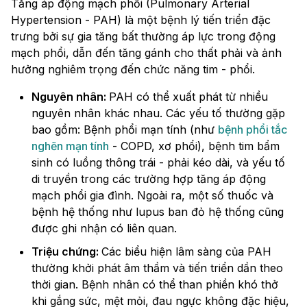
Tăng áp động mạch phổi (Pulmonary Arterial
Hypertension - PAH) là một bệnh lý tiến triển đặc
trưng bởi sự gia tăng bất thường áp lực trong động
mạch phổi, dẫn đến tăng gánh cho thất phải và ảnh
hưởng nghiêm trọng đến chức năng tim - phổi.
Nguyên nhân:
PAH có thể xuất phát từ nhiều
nguyên nhân khác nhau. Các yếu tố thường gặp
bao gồm: Bệnh phổi mạn tính (như
bệnh phổi tắc
nghẽn mạn tính
- COPD, xơ phổi), bệnh tim bẩm
sinh có luồng thông trái - phải kéo dài, và yếu tố
di truyền trong các trường hợp tăng áp động
mạch phổi gia đình. Ngoài ra, một số thuốc và
bệnh hệ thống như lupus ban đỏ hệ thống cũng
được ghi nhận có liên quan.
Triệu chứng:
Các biểu hiện lâm sàng của PAH
thường khởi phát âm thầm và tiến triển dần theo
thời gian. Bệnh nhân có thể than phiền khó thở
khi gắng sức, mệt mỏi, đau ngực không đặc hiệu,