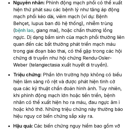
Nguyên nhân:
Phình động mạch phổi có thể xuất
hiện thứ phát sau các bệnh lý như tăng áp động
mạch phổi kéo dài, viêm mạch (ví dụ: Bệnh
Behçet, lupus ban đỏ hệ thống), nhiễm trùng
(
bệnh lao
, giang mai), hoặc chấn thương lồng
ngực. Dị dạng bẩm sinh của mạch phổi thường liên
quan đến các bất thường phát triển mạch máu
trong giai đoạn bào thai, có thể gặp trong các hội
chứng di truyền như hội chứng Rendu-Osler-
Weber (telangiectasia xuất huyết di truyền).
Triệu chứng:
Phần lớn trường hợp không có biểu
hiện lâm sàng rõ rệt và được phát hiện tình cờ
qua các kỹ thuật chẩn đoán hình ảnh. Tuy nhiên,
khi phình động mạch lớn hoặc tiến triển, bệnh
nhân có thể xuất hiện ho ra máu, đau ngực âm ỉ
hoặc khó thở. Những triệu chứng này thường báo
hiệu nguy cơ biến chứng sắp xảy ra.
Hậu quả:
Các biến chứng nguy hiểm bao gồm vỡ