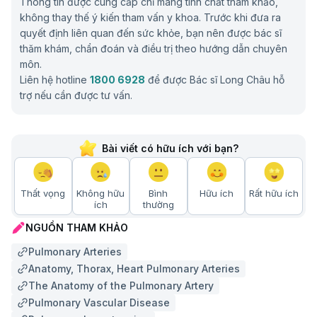
Thông tin được cung cấp chỉ mang tính chất tham khảo,
không thay thế ý kiến tham vấn y khoa. Trước khi đưa ra
quyết định liên quan đến sức khỏe, bạn nên được bác sĩ
thăm khám, chẩn đoán và điều trị theo hướng dẫn chuyên
môn.
Liên hệ hotline
1800 6928
để được Bác sĩ Long Châu hỗ
trợ nếu cần được tư vấn.
Bài viết có hữu ích với bạn?
Thất vọng
Không hữu
Bình
Hữu ích
Rất hữu ích
ích
thường
NGUỒN THAM KHẢO
Pulmonary Arteries
Anatomy, Thorax, Heart Pulmonary Arteries
The Anatomy of the Pulmonary Artery
Pulmonary Vascular Disease