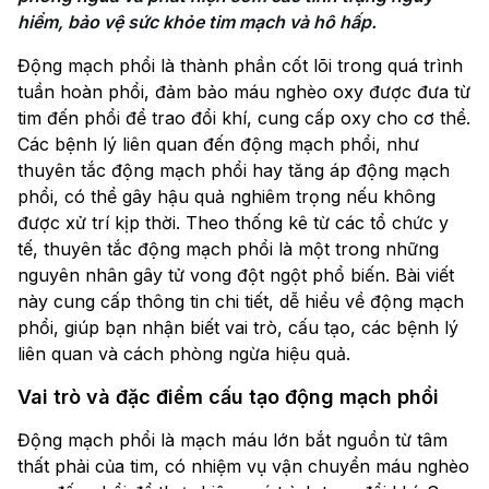
hiểm, bảo vệ sức khỏe tim mạch và hô hấp.
Động mạch phổi là thành phần cốt lõi trong quá trình
tuần hoàn phổi, đảm bảo máu nghèo oxy được đưa từ
tim đến phổi để trao đổi khí, cung cấp oxy cho cơ thể.
Các bệnh lý liên quan đến động mạch phổi, như
thuyên tắc động mạch phổi hay tăng áp động mạch
phổi, có thể gây hậu quả nghiêm trọng nếu không
được xử trí kịp thời. Theo thống kê từ các tổ chức y
tế, thuyên tắc động mạch phổi là một trong những
nguyên nhân gây tử vong đột ngột phổ biến. Bài viết
này cung cấp thông tin chi tiết, dễ hiểu về động mạch
phổi, giúp bạn nhận biết vai trò, cấu tạo, các bệnh lý
liên quan và cách phòng ngừa hiệu quả.
Vai trò và đặc điểm cấu tạo động mạch phổi
Động mạch phổi là mạch máu lớn bắt nguồn từ tâm
thất phải của tim, có nhiệm vụ vận chuyển máu nghèo