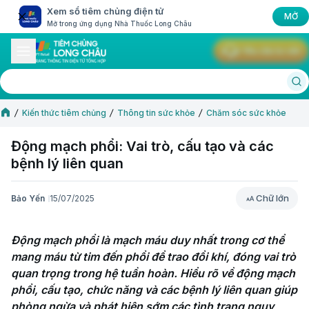
Xem sổ tiêm chủng điện tử
MỞ
Mở trong ứng dụng Nhà Thuốc Long Châu
Yêu cầu tư vấn
Kiến thức tiêm chủng
Thông tin sức khỏe
Chăm sóc sức khỏe
Động mạch phổi: Vai trò, cấu tạo và các
bệnh lý liên quan
Chữ lớn
Bảo Yến
15/07/2025
Chữ lớn
Động mạch phổi là mạch máu duy nhất trong cơ thể 
mang máu từ tim đến phổi để trao đổi khí, đóng vai trò 
quan trọng trong hệ tuần hoàn. Hiểu rõ về động mạch 
phổi, cấu tạo, chức năng và các bệnh lý liên quan giúp 
phòng ngừa và phát hiện sớm các tình trạng nguy 