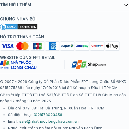
Danh mục vắc xin
TÌM HIỂU THÊM
bán hàng
Kiến thức tiêm chủng
Chính sách nội dung
Khuyến mãi
CHỨNG NHẬN BỞI
Đội ngũ bác sĩ, chuyên gia
Chính sách bảo mật
Tôi nên tiêm gì?
Hệ thống trung tâm tiêm chủng
HỖ TRỢ THANH TOÁN
Chính sách bảo mật dữ liệu cá nhân
Tiêm chủng đi nước ngoài
Chính sách thanh toán
WEBSITE CÙNG FPT RETAIL
Chính sách đổi trả gói, mũi tiêm tại trung tâm tiêm chủng
FPT Long Châu
Chính sách “Gia đình là Số 1”
© 2007 - 2026 Công ty Cổ Phần Dược Phẩm FPT Long Châu Số ĐKKD
0315275368 cấp ngày 17/09/2018 tại Sở Kế hoạch Đầu tư TPHCM
Thể lệ chương trình “Tích điểm nhận đặc quyền”
GP thiết lập TTTĐTTH số 537/GP-TTĐT do Sở TTTT Hồ Chí Minh cấp
ngày 27 tháng 03 năm 2025
Địa chỉ: 379-381 Hai Bà Trưng, P. Xuân Hoà, TP. HCM
Số điện thoại:
(028)73023456
Email:
sale@nhathuoclongchau.com.vn
Người chịu trách nhiệm nội dung: Nguyễn Bạch Điệp