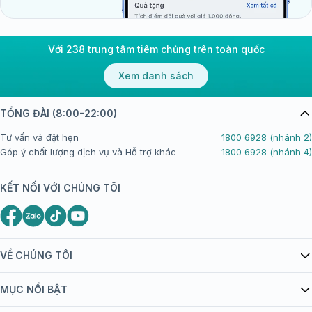
Với 238 trung tâm tiêm chủng trên toàn quốc
Xem danh sách
TỔNG ĐÀI (8:00-22:00)
Tư vấn và đặt hẹn
1800 6928 (nhánh 2)
Góp ý chất lượng dịch vụ và Hỗ trợ khác
1800 6928 (nhánh 4)
KẾT NỐI VỚI CHÚNG TÔI
VỀ CHÚNG TÔI
Giới thiệu Tiêm Chủng FPT Long Châu
MỤC NỔI BẬT
Quy chế hoạt động website/ứng dụng thương mại điện tử