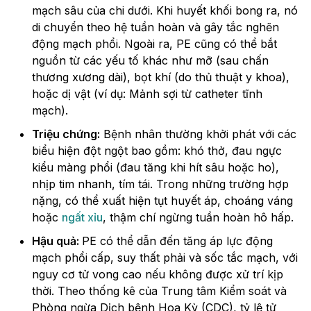
mạch sâu của chi dưới. Khi huyết khối bong ra, nó
di chuyển theo hệ tuần hoàn và gây tắc nghẽn
động mạch phổi. Ngoài ra, PE cũng có thể bắt
nguồn từ các yếu tố khác như mỡ (sau chấn
thương xương dài), bọt khí (do thủ thuật y khoa),
hoặc dị vật (ví dụ: Mảnh sợi từ catheter tĩnh
mạch).
Triệu chứng:
Bệnh nhân thường khởi phát với các
biểu hiện đột ngột bao gồm: khó thở, đau ngực
kiểu màng phổi (đau tăng khi hít sâu hoặc ho),
nhịp tim nhanh, tím tái. Trong những trường hợp
nặng, có thể xuất hiện tụt huyết áp, choáng váng
hoặc
ngất xỉu
, thậm chí ngừng tuần hoàn hô hấp.
Hậu quả:
PE có thể dẫn đến tăng áp lực động
mạch phổi cấp, suy thất phải và sốc tắc mạch, với
nguy cơ tử vong cao nếu không được xử trí kịp
thời. Theo thống kê của Trung tâm Kiểm soát và
Phòng ngừa Dịch bệnh Hoa Kỳ (CDC), tỷ lệ tử