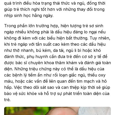
quá trình điều hòa trạng thái thức và ngủ, đồng thời
giúp trẻ thích nghi tốt hơn với những thay đổi trong
nhịp sinh học hằng ngày.
Trong phần lớn trường hợp, hiện tượng trẻ sơ sinh
ngáp nhiều không phải là dấu hiệu đáng lo ngại nếu
không đi kèm với các biểu hiện bất thường. Tuy nhiên,
khi trẻ ngáp với tần suất cao kèm theo các dấu hiệu
như thở nhanh, bú kém, da tái, ngủ li bì hoặc khó
đánh thức, phụ huynh cần đưa trẻ đến cơ sở y tế để
được bác sĩ chuyên khoa thăm khám và đánh giá toàn
diện. Những triệu chứng này có thể là dấu hiệu của
các bệnh lý tiềm ẩn như rối loạn giấc ngủ, thiếu oxy
máu, hoặc các vấn đề liên quan đến tim mạch và hô
hấp. Việc theo dõi sát sao và can thiệp kịp thời sẽ giúp
bảo vệ sức khỏe và hỗ trợ sự phát triển toàn diện của
trẻ.