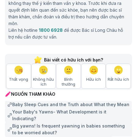
không thay thế ý kiến tham vấn y khoa. Trước khi đưa ra
quyết định liên quan đến sức khỏe, bạn nên được bác sĩ
thăm khám, chẩn đoán và điều trị theo hướng dẫn chuyên
môn.
Liên hệ hotline
1800 6928
để được Bác sĩ Long Châu hỗ
trợ nếu cần được tư vấn.
Bài viết có hữu ích với bạn?
Thất vọng
Không hữu
Bình
Hữu ích
Rất hữu ích
ích
thường
NGUỒN THAM KHẢO
Baby Sleep Cues and the Truth about What they Mean
Your Baby's Yawns- What Development is it
Indicating?
Big yawns! Is frequent yawning in babies something
to be worried about?