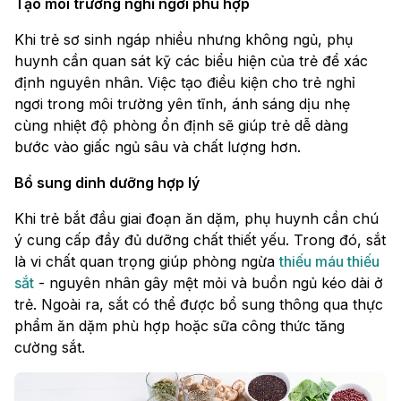
Tạo môi trường nghỉ ngơi phù hợp
Khi trẻ sơ sinh ngáp nhiều nhưng không ngủ, phụ
huynh cần quan sát kỹ các biểu hiện của trẻ để xác
định nguyên nhân. Việc tạo điều kiện cho trẻ nghỉ
ngơi trong môi trường yên tĩnh, ánh sáng dịu nhẹ
cùng nhiệt độ phòng ổn định sẽ giúp trẻ dễ dàng
bước vào giấc ngủ sâu và chất lượng hơn.
Bổ sung dinh dưỡng hợp lý
Khi trẻ bắt đầu giai đoạn ăn dặm, phụ huynh cần chú
ý cung cấp đầy đủ dưỡng chất thiết yếu. Trong đó, sắt
là vi chất quan trọng giúp phòng ngừa
thiếu máu thiếu
sắt
- nguyên nhân gây mệt mỏi và buồn ngủ kéo dài ở
trẻ. Ngoài ra, sắt có thể được bổ sung thông qua thực
phẩm ăn dặm phù hợp hoặc sữa công thức tăng
cường sắt.