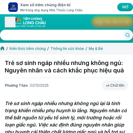
Xem sổ tiêm chủng điện tử
MỞ
Mở trong ứng dụng Nhà Thuốc Long Châu
Yêu cầu tư vấn
Kiến thức tiêm chủng
Thông tin sức khỏe
Mẹ & Bé
Trẻ sơ sinh ngáp nhiều nhưng không ngủ:
Nguyên nhân và cách khắc phục hiệu quả
Chữ lớn
Phương Thảo
22/12/2025
Chữ lớn
Trẻ sơ sinh ngáp nhiều nhưng không ngủ lại là tình 
trạng khiến nhiều phụ huynh lo lắng. Nguyên nhân có 
thể bắt nguồn từ yếu tố sinh lý, môi trường hoặc rối 
loạn giấc ngủ. Việc xác định đúng nguyên nhân giúp 
phụ huynh cải thiện chất lượng giấc ngủ và hỗ trợ sự 