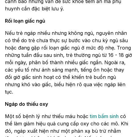
cảnh báo những vấn đề sức khỏe tiềm ẩn mà phụ
huynh cần đặc biệt lưu ý.
Rối loạn giấc ngủ
Nếu trẻ ngáp nhiều nhưng không ngủ, nguyên nhân
có thể do trẻ chưa thực sự bước vào chu kỳ ngủ sâu
hoặc đang gặp rối loạn giấc ngủ ở mức độ nhẹ. Trong
những tuần đầu sau sinh, trẻ thường ngủ từ 16 - 18 giờ
mỗi ngày, phân bố thành nhiều giấc ngắn. Ngoài ra,
các yếu tố như ánh sáng mạnh, tiếng ồn hoặc thay
đổi giờ giấc sinh hoạt có thể khiến trẻ buồn ngủ
nhưng khó vào giấc, biểu hiện rõ qua việc ngáp liên
tục.
Ngáp do thiếu oxy
Một số bệnh lý như thiếu máu hoặc
tim bẩm sinh
có
thể làm giảm hiệu quả cung cấp oxy cho các mô. Khi
đó, ngáp xuất hiện như một phản xạ bù trừ nhằm