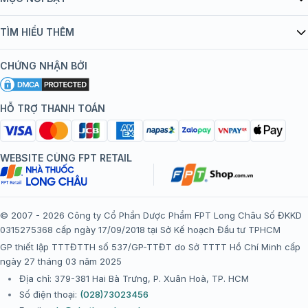
Quy chế hoạt động website/ứng dụng thương mại điện tử
Danh mục vắc xin
TÌM HIỂU THÊM
bán hàng
Kiến thức tiêm chủng
Chính sách nội dung
Khuyến mãi
CHỨNG NHẬN BỞI
Đội ngũ bác sĩ, chuyên gia
Chính sách bảo mật
Tôi nên tiêm gì?
Hệ thống trung tâm tiêm chủng
HỖ TRỢ THANH TOÁN
Chính sách bảo mật dữ liệu cá nhân
Tiêm chủng đi nước ngoài
Chính sách thanh toán
WEBSITE CÙNG FPT RETAIL
Chính sách đổi trả gói, mũi tiêm tại trung tâm tiêm chủng
FPT Long Châu
Chính sách “Gia đình là Số 1”
© 2007 - 2026 Công ty Cổ Phần Dược Phẩm FPT Long Châu Số ĐKKD
0315275368 cấp ngày 17/09/2018 tại Sở Kế hoạch Đầu tư TPHCM
Thể lệ chương trình “Tích điểm nhận đặc quyền”
GP thiết lập TTTĐTTH số 537/GP-TTĐT do Sở TTTT Hồ Chí Minh cấp
ngày 27 tháng 03 năm 2025
Địa chỉ: 379-381 Hai Bà Trưng, P. Xuân Hoà, TP. HCM
Số điện thoại:
(028)73023456