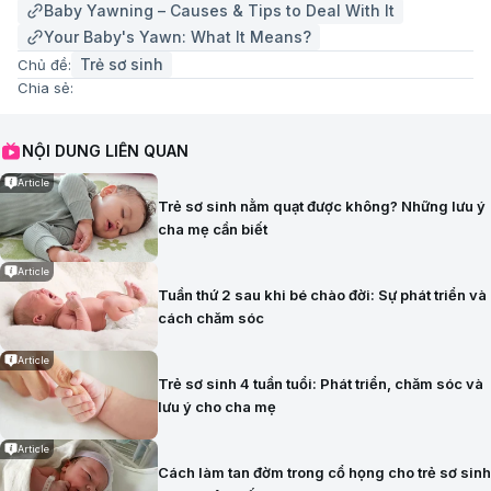
Baby Yawning – Causes & Tips to Deal With It
Your Baby's Yawn: What It Means?
Trẻ sơ sinh
Chủ đề:
Chia sẻ:
NỘI DUNG LIÊN QUAN
Article
Trẻ sơ sinh nằm quạt được không? Những lưu ý
cha mẹ cần biết
Article
Tuần thứ 2 sau khi bé chào đời: Sự phát triển và
cách chăm sóc
Article
Trẻ sơ sinh 4 tuần tuổi: Phát triển, chăm sóc và
lưu ý cho cha mẹ
Article
Cách làm tan đờm trong cổ họng cho trẻ sơ sinh