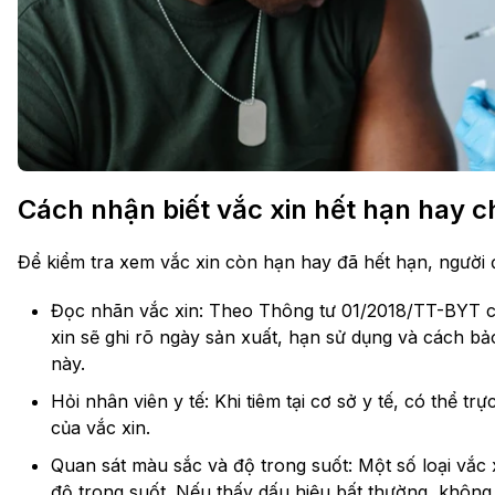
Cách nhận biết vắc xin hết hạn hay 
Để kiểm tra xem vắc xin còn hạn hay đã hết hạn, người đ
Đọc nhãn vắc xin: Theo Thông tư 01/2018/TT-BYT củ
xin sẽ ghi rõ ngày sản xuất, hạn sử dụng và cách bảo
này.
Hỏi nhân viên y tế: Khi tiêm tại cơ sở y tế, có thể tr
của vắc xin.
Quan sát màu sắc và độ trong suốt: Một số loại vắc
độ trong suốt. Nếu thấy dấu hiệu bất thường, không