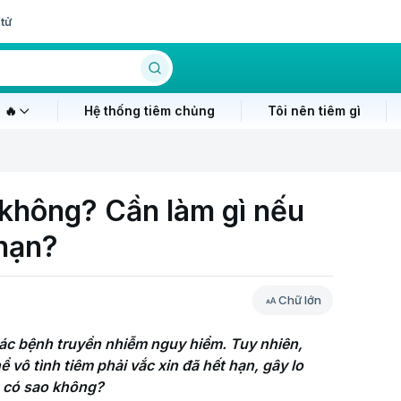
tử
 🔥
Hệ thống tiêm chủng
Tôi nên tiêm gì
 không? Cần làm gì nếu
 hạn?
Chữ lớn
ác bệnh truyền nhiễm nguy hiểm. Tuy nhiên, 
vô tình tiêm phải vắc xin đã hết hạn, gây lo 
n có sao không?