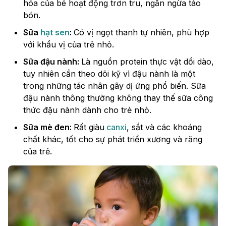
hóa của bé hoạt động trơn tru, ngăn ngừa táo
bón.
Sữa
hạt sen
:
Có vị ngọt thanh tự nhiên, phù hợp
với khẩu vị của trẻ nhỏ.
Sữa đậu nành:
Là nguồn protein thực vật dồi dào,
tuy nhiên cần theo dõi kỹ vì đậu nành là một
trong những tác nhân gây dị ứng phổ biến. Sữa
đậu nành thông thường không thay thế sữa công
thức đậu nành dành cho trẻ nhỏ.
Sữa mè đen:
Rất giàu
canxi
, sắt và các khoáng
chất khác, tốt cho sự phát triển xương và răng
của trẻ.