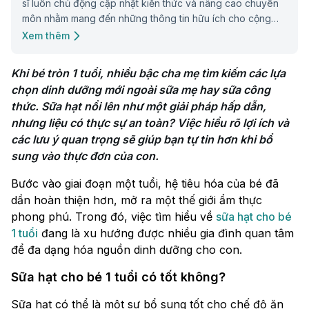
sĩ luôn chủ động cập nhật kiến thức và nâng cao chuyên
môn nhằm mang đến những thông tin hữu ích cho cộng
đồng.
Xem thêm
Khi bé tròn 1 tuổi, nhiều bậc cha mẹ tìm kiếm các lựa 
chọn dinh dưỡng mới ngoài sữa mẹ hay sữa công 
thức. Sữa hạt nổi lên như một giải pháp hấp dẫn, 
nhưng liệu có thực sự an toàn? Việc hiểu rõ lợi ích và 
các lưu ý quan trọng sẽ giúp bạn tự tin hơn khi bổ 
Bước vào giai đoạn một tuổi, hệ tiêu hóa của bé đã
dần hoàn thiện hơn, mở ra một thế giới ẩm thực
phong phú. Trong đó, việc tìm hiểu về
sữa hạt cho bé
1 tuổi
đang là xu hướng được nhiều gia đình quan tâm
để đa dạng hóa nguồn dinh dưỡng cho con.
Sữa hạt cho bé 1 tuổi có tốt không?
Sữa hạt có thể là một sự bổ sung tốt cho chế độ ăn