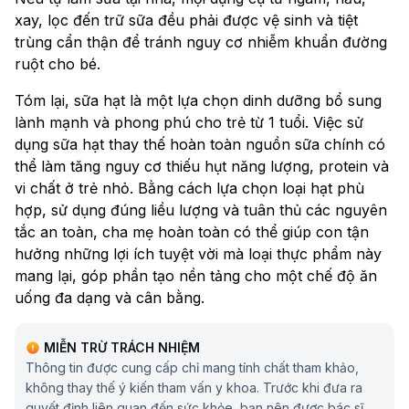
xay, lọc đến trữ sữa đều phải được vệ sinh và tiệt
trùng cẩn thận để tránh nguy cơ nhiễm khuẩn đường
ruột cho bé.
Tóm lại, sữa hạt là một lựa chọn dinh dưỡng bổ sung
lành mạnh và phong phú cho trẻ từ 1 tuổi. Việc sử
dụng sữa hạt thay thế hoàn toàn nguồn sữa chính có
thể làm tăng nguy cơ thiếu hụt năng lượng, protein và
vi chất ở trẻ nhỏ. Bằng cách lựa chọn loại hạt phù
hợp, sử dụng đúng liều lượng và tuân thủ các nguyên
tắc an toàn, cha mẹ hoàn toàn có thể giúp con tận
hưởng những lợi ích tuyệt vời mà loại thực phẩm này
mang lại, góp phần tạo nền tảng cho một chế độ ăn
uống đa dạng và cân bằng.
MIỄN TRỪ TRÁCH NHIỆM
Thông tin được cung cấp chỉ mang tính chất tham khảo,
không thay thế ý kiến tham vấn y khoa. Trước khi đưa ra
quyết định liên quan đến sức khỏe, bạn nên được bác sĩ