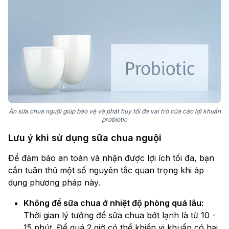
Ăn sữa chua nguội giúp bảo vệ và phát huy tối đa vai trò của các lợi khuẩn
probiotic
Lưu ý khi sử dụng sữa chua nguội
Để đảm bảo an toàn và nhận được lợi ích tối đa, bạn
cần tuân thủ một số nguyên tắc quan trọng khi áp
dụng phương pháp này.
Không để sữa chua ở nhiệt độ phòng quá lâu:
Thời gian lý tưởng để sữa chua bớt lạnh là từ 10 -
15 phút. Để quá 2 giờ có thể khiến vi khuẩn có hại