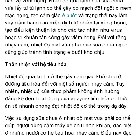
bảo vệ vòm họng. Nhiệt độ quá lạnh của sữa chua
vừa lấy từ tủ lạnh có thể gây co mạch đột ngột ở niêm
mạc họng, tạo cảm giác
ê buốt
và trạng thái này làm
suy giảm hàng rào miễn dịch tự nhiên tại vùng họng,
tạo điều kiện thuận lợi cho các tác nhân như virus
hoặc vi khuẩn tấn công gây viêm họng. Đối với răng
nhạy cảm, nhiệt độ mát vừa phải của sữa chua nguội
cũng giúp tránh tình trạng ê buốt khó chịu.
Thân thiện với hệ tiêu hóa
Nhiệt độ quá lạnh có thể gây cảm giác khó chịu ở
đường tiêu hóa đối với một số người nhạy cảm. Tuy
nhiên, nhiệt độ của thực phẩm không ảnh hưởng
đáng kể đến hoạt động của enzyme tiêu hóa do thức
ăn sẽ nhanh chóng đạt nhiệt độ cơ thể trong dạ dày.
Việc sử dụng sữa chua ở nhiệt độ mát vừa phải có thể
giúp người dùng cảm thấy dễ chịu hơn khi ăn, đặc biệt
ở những người có hệ tiêu hóa nhạy cảm. Điều này đặc