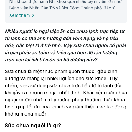
Nhi khoa, thực hành Nhi khoa qua nhiều bệnh viện lớn như
Bệnh viện Nhân Dân 115 và Nhi Đồng Thành phố. Bác sĩ
luôn liên tục cập nhật và trau dồi chuyên môn để mang
Xem thêm
đến những thông tin hữu ích cho cộng đồng.
Nhiều người lo ngại việc ăn sữa chua lạnh trực tiếp từ 
tủ lạnh có thể ảnh hưởng đến vòm họng và hệ tiêu 
hóa, đặc biệt là ở trẻ nhỏ. Vậy sữa chua nguội có phải 
là giải pháp an toàn và hiệu quả hơn để tận hưởng 
trọn vẹn lợi ích từ món ăn bổ dưỡng này?
Sữa chua là một thực phẩm quen thuộc, giàu dinh
dưỡng và mang lại nhiều lợi ích cho sức khỏe. Tuy
nhiên, việc sử dụng sữa chua trực tiếp từ tủ lạnh đôi
khi gây ra những e ngại nhất định. Khái niệm sữa chua
nguội ra đời như một phương pháp thưởng thức khoa
học, giúp tối ưu hóa lợi ích và giảm thiểu các tác động
không mong muốn.
Sữa chua nguội là gì?