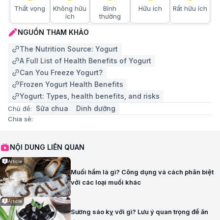
Thất vọng
Không hữu
Bình
Hữu ích
Rất hữu ích
ích
thường
NGUỒN THAM KHẢO
The Nutrition Source: Yogurt
A Full List of Health Benefits of Yogurt
Can You Freeze Yogurt?
Frozen Yogurt Health Benefits
Yogurt: Types, health benefits, and risks
Sữa chua
Dinh dưỡng
Chủ đề:
Chia sẻ:
NỘI DUNG LIÊN QUAN
Article
Muối hầm là gì? Công dụng và cách phân biệt
với các loại muối khác
Article
Sương sáo kỵ với gì? Lưu ý quan trọng để ăn