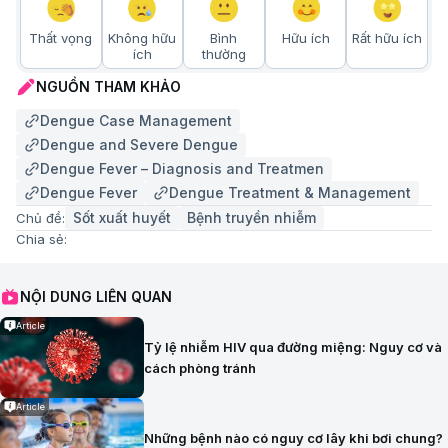
Thất vọng
Không hữu
Bình
Hữu ích
Rất hữu ích
ích
thường
NGUỒN THAM KHẢO
Dengue Case Management
Dengue and Severe Dengue
Dengue Fever – Diagnosis and Treatmen
Dengue Fever
Dengue Treatment & Management
Sốt xuất huyết
Bệnh truyền nhiễm
Chủ đề:
Chia sẻ:
NỘI DUNG LIÊN QUAN
Article
Tỷ lệ nhiễm HIV qua đường miệng: Nguy cơ và
cách phòng tránh
Article
Những bệnh nào có nguy cơ lây khi bơi chung?