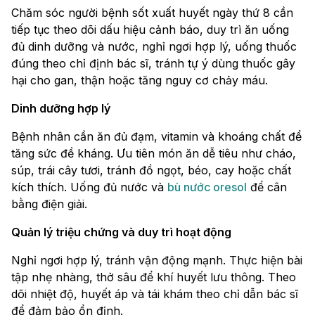
Chăm sóc người bệnh sốt xuất huyết ngày thứ 8 cần
tiếp tục theo dõi dấu hiệu cảnh báo, duy trì ăn uống
đủ dinh dưỡng và nước, nghỉ ngơi hợp lý, uống thuốc
đúng theo chỉ định bác sĩ, tránh tự ý dùng thuốc gây
hại cho gan, thận hoặc tăng nguy cơ chảy máu.
Dinh dưỡng hợp lý
Bệnh nhân cần ăn đủ đạm, vitamin và khoáng chất để
tăng sức đề kháng. Ưu tiên món ăn dễ tiêu như cháo,
súp, trái cây tươi, tránh đồ ngọt, béo, cay hoặc chất
kích thích. Uống đủ nước và
bù nước oresol
để cân
bằng điện giải.
Quản lý triệu chứng và duy trì hoạt động
Nghỉ ngơi hợp lý, tránh vận động mạnh. Thực hiện bài
tập nhẹ nhàng, thở sâu để khí huyết lưu thông. Theo
dõi nhiệt độ, huyết áp và tái khám theo chỉ dẫn bác sĩ
để đảm bảo ổn định.