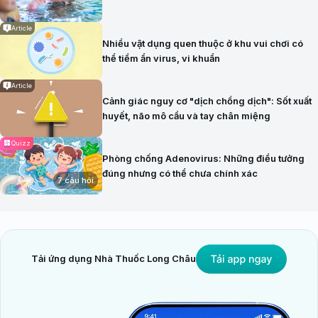
Article
Nhiều vật dụng quen thuộc ở khu vui chơi có
thể tiềm ẩn virus, vi khuẩn
Article
Cảnh giác nguy cơ "dịch chồng dịch": Sốt xuất
huyết, não mô cầu và tay chân miệng
Quizz
Phòng chống Adenovirus: Những điều tưởng
đúng nhưng có thể chưa chính xác
7 câu hỏi
Tải ứng dụng Nhà Thuốc Long Châu