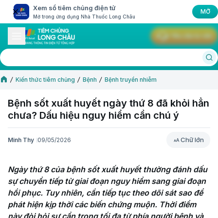
Xem sổ tiêm chủng điện tử
MỞ
Mở trong ứng dụng Nhà Thuốc Long Châu
Yêu cầu tư vấn
Kiến thức tiêm chủng
Bệnh
Bệnh truyền nhiễm
Bệnh sốt xuất huyết ngày thứ 8 đã khỏi hẳn
chưa? Dấu hiệu nguy hiểm cần chú ý
Chữ lớn
Minh Thy
09/05/2026
Chữ lớn
Ngày thứ 8 của bệnh sốt xuất huyết thường đánh dấu 
sự chuyển tiếp từ giai đoạn nguy hiểm sang giai đoạn 
hồi phục. Tuy nhiên, cần tiếp tục theo dõi sát sao để 
phát hiện kịp thời các biến chứng muộn. Thời điểm 
này đòi hỏi sự cẩn trọng tối đa từ phía người bệnh và 