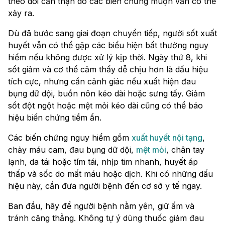
theo dõi cẩn thận do các biến chứng muộn vẫn có thể
xảy ra.
Dù đã bước sang giai đoạn chuyển tiếp, người sốt xuất
huyết vẫn có thể gặp các biểu hiện bất thường nguy
hiểm nếu không được xử lý kịp thời. Ngày thứ 8, khi
sốt giảm và cơ thể cảm thấy dễ chịu hơn là dấu hiệu
tích cực, nhưng cần cảnh giác nếu xuất hiện đau
bụng dữ dội, buồn nôn kéo dài hoặc sưng tấy. Giảm
sốt đột ngột hoặc mệt mỏi kéo dài cũng có thể báo
hiệu biến chứng tiềm ẩn.
Các biến chứng nguy hiểm gồm
xuất huyết nội tạng
,
chảy máu cam, đau bụng dữ dội,
mệt mỏi
, chân tay
lạnh, da tái hoặc tím tái, nhịp tim nhanh, huyết áp
thấp và sốc do mất máu hoặc dịch. Khi có những dấu
hiệu này, cần đưa người bệnh đến cơ sở y tế ngay.
Ban đầu, hãy để người bệnh nằm yên, giữ ấm và
tránh căng thẳng. Không tự ý dùng thuốc giảm đau