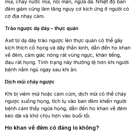
mũi, chảy nước mũi, nổi mẩn, ngứa da. Nhiệt độ ban
đêm giảm cũng làm tăng nguy cơ kích ứng ở người có
cơ địa nhạy cảm.
Trào ngược dạ dày – thực quản
Axit từ dạ dày trào ngược lên thực quản có thể gây
kích thích cổ họng và dây thần kinh, dẫn đến ho khan
về đêm, cảm giác nóng rát vùng ngực, khàn tiếng,
đau rát họng. Tình trạng này thường tệ hơn khi người
bệnh nằm ngủ ngay sau khi ăn.
Dịch mũi chảy ngược
Khi bị viêm mũi hoặc cảm cúm, dịch mũi có thể chảy
ngược xuống họng, tích tụ vào ban đêm khiến người
bệnh cảm thấy ngứa họng, dẫn đến ho khan về đêm
kéo dài và khó chịu hơn vào buổi tối.
Ho khan về đêm có đáng lo không?