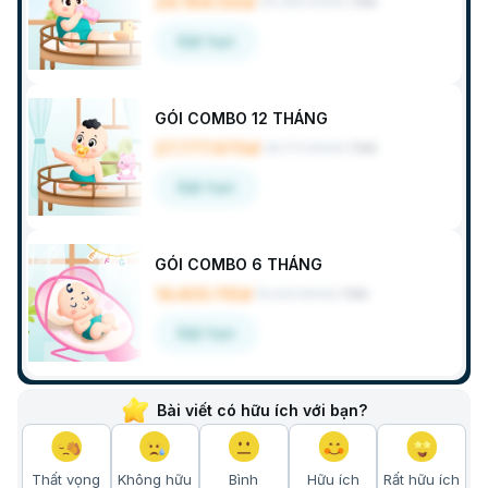
29.194.130đ
30.380.900đ
/
Gói
Đặt hẹn
GÓI COMBO 12 THÁNG
27.777.970đ
28.771.600đ
/
Gói
Đặt hẹn
GÓI COMBO 6 THÁNG
14.405.110đ
15.023.800đ
/
Gói
Đặt hẹn
Bài viết có hữu ích với bạn?
Thất vọng
Không hữu
Bình
Hữu ích
Rất hữu ích