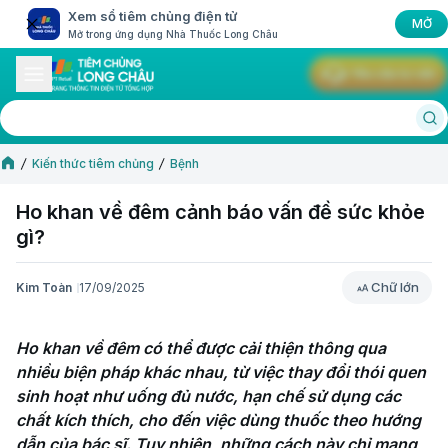
Xem sổ tiêm chủng điện tử
MỞ
Mở trong ứng dụng Nhà Thuốc Long Châu
Yêu cầu tư vấn
Kiến thức tiêm chủng
Bệnh
Ho khan về đêm cảnh báo vấn đề sức khỏe
gì?
Chữ lớn
Kim Toàn
17/09/2025
Chữ lớn
Ho khan về đêm có thể được cải thiện thông qua 
nhiều biện pháp khác nhau, từ việc thay đổi thói quen 
sinh hoạt như uống đủ nước, hạn chế sử dụng các 
chất kích thích, cho đến việc dùng thuốc theo hướng 
dẫn của bác sĩ. Tuy nhiên, những cách này chỉ mang 