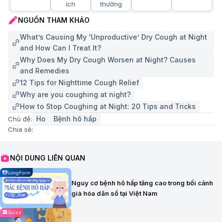
ích
thường
NGUỒN THAM KHẢO
What’s Causing My ‘Unproductive’ Dry Cough at Night
and How Can I Treat It?
Why Does My Dry Cough Worsen at Night? Causes
and Remedies
12 Tips for Nighttime Cough Relief
Why are you coughing at night?
How to Stop Coughing at Night: 20 Tips and Tricks
Ho
Bệnh hô hấp
Chủ đề:
Chia sẻ:
NỘI DUNG LIÊN QUAN
LongForm
Nguy cơ bệnh hô hấp tăng cao trong bối cảnh
già hóa dân số tại Việt Nam
Quizz