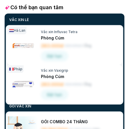
Có thể bạn quan tâm
VẮC XIN LẺ
Hà Lan
Vắc xin Influvac Tetra
Phòng Cúm
283.000đ
333.000đ
/
Ống
Đặt hẹn
Pháp
Vắc xin Vaxigrip
Phòng Cúm
283.000đ
333.000đ
/
Ống
Đặt hẹn
GÓI VẮC XIN
GÓI COMBO 24 THÁNG