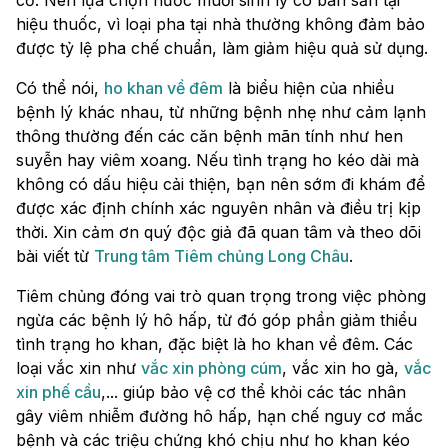
cổ. Nên lựa chọn nước muối sinh lý có bán sẵn tại
hiệu thuốc, vì loại pha tại nhà thường không đảm bảo
được tỷ lệ pha chế chuẩn, làm giảm hiệu quả sử dụng.
Có thể nói,
ho khan về đêm
là biểu hiện của nhiều
bệnh lý khác nhau, từ những bệnh nhẹ như cảm lạnh
thông thường đến các căn bệnh mãn tính như hen
suyễn hay viêm xoang. Nếu tình trạng ho kéo dài mà
không có dấu hiệu cải thiện, bạn nên sớm đi khám để
được xác định chính xác nguyên nhân và điều trị kịp
thời. Xin cảm ơn quý độc giả đã quan tâm và theo dõi
bài viết từ
Trung tâm Tiêm chủng Long Châu
.
Tiêm chủng đóng vai trò quan trọng trong việc phòng
ngừa các bệnh lý hô hấp, từ đó góp phần giảm thiểu
tình trạng ho khan, đặc biệt là ho khan về đêm. Các
loại vắc xin như
vắc xin phòng cúm
, vắc xin ho gà,
vắc
xin phế cầu
,... giúp bảo vệ cơ thể khỏi các tác nhân
gây viêm nhiễm đường hô hấp, hạn chế nguy cơ mắc
bệnh và các triệu chứng khó chịu như ho khan kéo