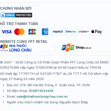
Kiến thức tiêm chủng
Chính sách nội dung
Khuyến mãi
CHỨNG NHẬN BỞI
Đội ngũ bác sĩ, chuyên gia
Chính sách bảo mật
Tôi nên tiêm gì?
Hệ thống trung tâm tiêm chủng
HỖ TRỢ THANH TOÁN
Chính sách bảo mật dữ liệu cá nhân
Tiêm chủng đi nước ngoài
Chính sách thanh toán
WEBSITE CÙNG FPT RETAIL
Chính sách đổi trả gói, mũi tiêm tại trung tâm tiêm chủng
FPT Long Châu
Chính sách “Gia đình là Số 1”
© 2007 - 2026 Công ty Cổ Phần Dược Phẩm FPT Long Châu Số ĐKKD
0315275368 cấp ngày 17/09/2018 tại Sở Kế hoạch Đầu tư TPHCM
Thể lệ chương trình “Tích điểm nhận đặc quyền”
GP thiết lập TTTĐTTH số 537/GP-TTĐT do Sở TTTT Hồ Chí Minh cấp
ngày 27 tháng 03 năm 2025
Địa chỉ: 379-381 Hai Bà Trưng, P. Xuân Hoà, TP. HCM
Số điện thoại:
(028)73023456
Email:
sale@nhathuoclongchau.com.vn
Người chịu trách nhiệm nội dung: Nguyễn Bạch Điệp