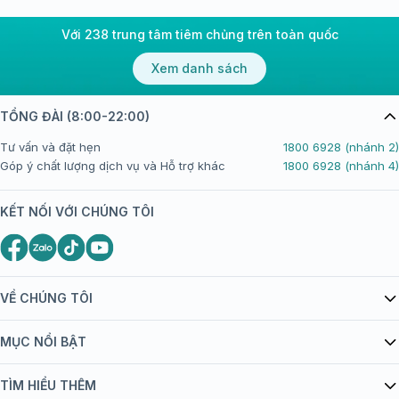
Với 238 trung tâm tiêm chủng trên toàn quốc
Xem danh sách
TỔNG ĐÀI (8:00-22:00)
Tư vấn và đặt hẹn
1800 6928 (nhánh 2)
Góp ý chất lượng dịch vụ và Hỗ trợ khác
1800 6928 (nhánh 4)
KẾT NỐI VỚI CHÚNG TÔI
VỀ CHÚNG TÔI
Giới thiệu Tiêm Chủng FPT Long Châu
MỤC NỔI BẬT
Quy chế hoạt động website/ứng dụng thương mại điện tử
Danh mục vắc xin
TÌM HIỂU THÊM
bán hàng