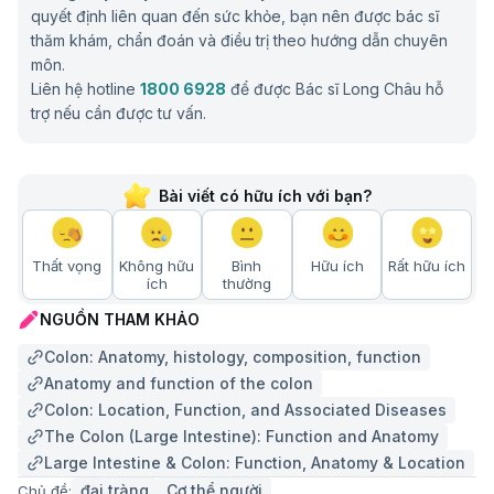
quyết định liên quan đến sức khỏe, bạn nên được bác sĩ
thăm khám, chẩn đoán và điều trị theo hướng dẫn chuyên
môn.
Liên hệ hotline
1800 6928
để được Bác sĩ Long Châu hỗ
trợ nếu cần được tư vấn.
Bài viết có hữu ích với bạn?
Thất vọng
Không hữu
Bình
Hữu ích
Rất hữu ích
ích
thường
NGUỒN THAM KHẢO
Colon: Anatomy, histology, composition, function
Anatomy and function of the colon
Colon: Location, Function, and Associated Diseases
The Colon (Large Intestine): Function and Anatomy
Large Intestine & Colon: Function, Anatomy & Location
đại tràng
Cơ thể người
Chủ đề: