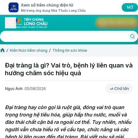
Xem sổ tiêm chủng điện tử
MỞ
Mở trong ứng dụng Nhà Thuốc Long Châu
Yêu cầu tư vấn
Kiến thức tiêm chủng
Thông tin sức khỏe
Đại tràng là gì? Vai trò, bệnh lý liên quan và
hướng chăm sóc hiệu quả
Chữ lớn
Ngọc Ánh
05/08/2026
Chữ lớn
Đại tràng hay còn gọi là ruột già, đóng vai trò quan 
trọng trong hệ tiêu hóa, giúp hấp thu nước, muối và 
đào thải chất cặn bã ra ngoài cơ thể. Tuy nhiên, nhiều 
người vẫn chưa hiểu rõ về cấu tạo, chức năng và các 
bệnh lý liên quan đến đại tràng. Bài viết này sẽ giải 