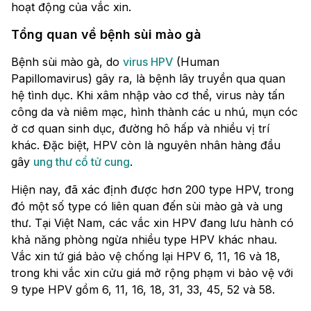
hoạt động của vắc xin.
Tổng quan về bệnh sùi mào gà
Bệnh sùi mào gà, do
virus HPV
(Human
Papillomavirus) gây ra, là bệnh lây truyền qua quan
hệ tình dục. Khi xâm nhập vào cơ thể, virus này tấn
công da và niêm mạc, hình thành các u nhú, mụn cóc
ở cơ quan sinh dục, đường hô hấp và nhiều vị trí
khác. Đặc biệt, HPV còn là nguyên nhân hàng đầu
gây
ung thư cổ tử cung
.
Hiện nay, đã xác định được hơn 200 type HPV, trong
đó một số type có liên quan đến sùi mào gà và ung
thư. Tại Việt Nam, các vắc xin HPV đang lưu hành có
khả năng phòng ngừa nhiều type HPV khác nhau.
Vắc xin tứ giá bảo vệ chống lại HPV 6, 11, 16 và 18,
trong khi vắc xin cửu giá mở rộng phạm vi bảo vệ với
9 type HPV gồm 6, 11, 16, 18, 31, 33, 45, 52 và 58.