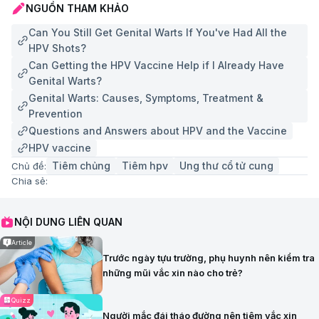
NGUỒN THAM KHẢO
Can You Still Get Genital Warts If You've Had All the
HPV Shots?
Can Getting the HPV Vaccine Help if I Already Have
Genital Warts?
Genital Warts: Causes, Symptoms, Treatment &
Prevention
Questions and Answers about HPV and the Vaccine
HPV vaccine
Tiêm chủng
Tiêm hpv
Ung thư cổ tử cung
Chủ đề:
Chia sẻ:
NỘI DUNG LIÊN QUAN
Article
Trước ngày tựu trường, phụ huynh nên kiểm tra
những mũi vắc xin nào cho trẻ?
Quizz
Người mắc đái tháo đường nên tiêm vắc xin