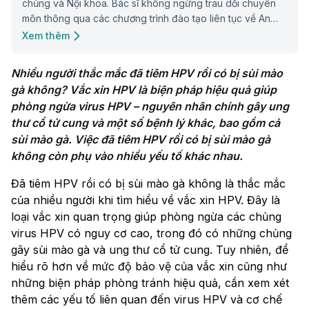
chủng và Nội khoa. Bác sĩ không ngừng trau dồi chuyên
môn thông qua các chương trình đào tạo liên tục về An
toàn tiêm chủng và Nội soi tiêu hóa.
Xem thêm
Nhiều người thắc mắc đã tiêm HPV rồi có bị sùi mào 
gà không? Vắc xin HPV là biện pháp hiệu quả giúp 
phòng ngừa virus HPV – nguyên nhân chính gây ung 
thư cổ tử cung và một số bệnh lý khác, bao gồm cả 
sùi mào gà. Việc đã tiêm HPV rồi có bị sùi mào gà 
không còn phụ vào nhiều yếu tố khác nhau.
Đã tiêm HPV rồi có bị sùi mào gà không là thắc mắc
của nhiều người khi tìm hiểu về vắc xin HPV. Đây là
loại vắc xin quan trọng giúp phòng ngừa các chủng
virus HPV có nguy cơ cao, trong đó có những chủng
gây sùi mào gà và ung thư cổ tử cung. Tuy nhiên, để
hiểu rõ hơn về mức độ bảo vệ của vắc xin cũng như
những biện pháp phòng tránh hiệu quả, cần xem xét
thêm các yếu tố liên quan đến virus HPV và cơ chế