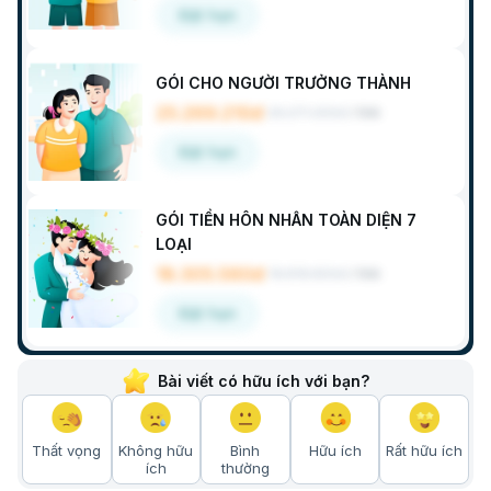
Đặt hẹn
GÓI CHO NGƯỜI TRƯỞNG THÀNH
25.269.210đ
26.271.300đ
/
Gói
Đặt hẹn
GÓI TIỀN HÔN NHÂN TOÀN DIỆN 7
LOẠI
18.305.560đ
18.818.800đ
/
Gói
Đặt hẹn
Bài viết có hữu ích với bạn?
Thất vọng
Không hữu
Bình
Hữu ích
Rất hữu ích
ích
thường