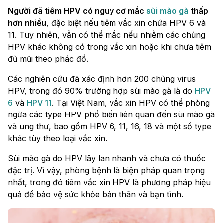
Người đã tiêm HPV có nguy cơ mắc
sùi mào gà
thấp
hơn nhiều
, đặc biệt nếu tiêm vắc xin chứa HPV 6 và
11. Tuy nhiên, vẫn có thể mắc nếu nhiễm các chủng
HPV khác không có trong vắc xin hoặc khi chưa tiêm
đủ mũi theo phác đồ.
Các nghiên cứu đã xác định hơn 200 chủng virus
HPV, trong đó 90% trường hợp sùi mào gà là do
HPV
6
và
HPV 11
. Tại Việt Nam, vắc xin HPV có thể phòng
ngừa các type HPV phổ biến liên quan đến sùi mào gà
và ung thư, bao gồm HPV 6, 11, 16, 18 và một số type
khác tùy theo loại vắc xin.
Sùi mào gà do HPV lây lan nhanh và chưa có thuốc
đặc trị. Vì vậy, phòng bệnh là biện pháp quan trọng
nhất, trong đó tiêm vắc xin HPV là phương pháp hiệu
quả để bảo vệ sức khỏe bản thân và bạn tình.