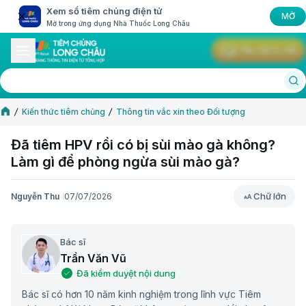
Xem sổ tiêm chủng điện tử
MỞ
Mở trong ứng dụng Nhà Thuốc Long Châu
Yêu cầu tư vấn
Kiến thức tiêm chủng
Thông tin vắc xin theo Đối tượng
Đã tiêm HPV rồi có bị sùi mào gà không?
Làm gì để phòng ngừa sùi mào gà?
Chữ lớn
Nguyễn Thu
07/07/2026
Chữ lớn
Bác sĩ
Trần Văn Vũ
Đã kiểm duyệt nội dung
Bác sĩ có hơn 10 năm kinh nghiệm trong lĩnh vực Tiêm