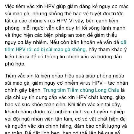
Việc tiêm vắc xin HPV giúp giảm đáng kể nguy cơ mắc
sùi mào gà, nhưng không thể bảo vệ tuyệt đối trước
tất cả các chủng virus HPV. Vì vậy, bên cạnh tiêm
phòng, mỗi người vẫn cần duy trì lối sống lành mạnh
và thực hiện các biện pháp an toàn để giảm thiểu
nguy cơ lây nhiễm. Nếu còn băn khoăn về vấn đề
đã
tiêm HPV rồi có bị sùi mào gà không
, hãy tham khảo ý
kiến bác sĩ để có thông tin chính xác và hướng dẫn
phù hợp.
Tiêm vắc xin là biện pháp hiệu quả giúp phòng ngừa
sùi mào gà, giảm nguy cơ nhiễm virus HPV – tác nhân
chính gây bệnh.
Trung tâm Tiêm chủng Long Châu
là
địa chỉ uy tín cung cấp vắc xin HPV chất lượng, giúp
bảo vệ sức khỏe toàn diện. Khi tiêm vắc xin tại đây,
khách hàng được trải nghiệm dịch vụ chuyên nghiệp
với đội ngũ nhân viên tận tâm, cơ sở vật chất hiện đại
và nguồn vắc xin chính hãng, đảm bảo chất lượng và
an toàn. Để đặt lịch hẹn, bạn có thể liên hệ qua số