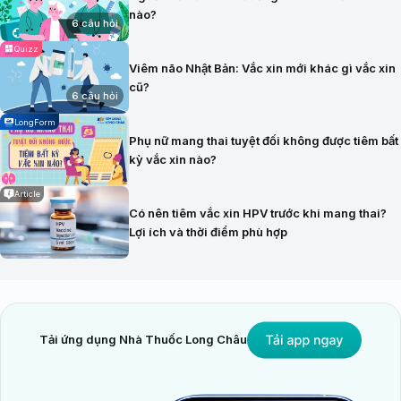
nào?
6 câu hỏi
Quizz
Viêm não Nhật Bản: Vắc xin mới khác gì vắc xin
cũ?
6 câu hỏi
LongForm
Phụ nữ mang thai tuyệt đối không được tiêm bất
kỳ vắc xin nào?
Article
Có nên tiêm vắc xin HPV trước khi mang thai?
Lợi ích và thời điểm phù hợp
Tải ứng dụng Nhà Thuốc Long Châu