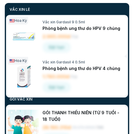
VẮC XIN LẺ
Hoa Kỳ
Vắc xin Gardasil 9 0.5ml
Phòng bệnh ung thư do HPV 9 chủng
2.965.000đ
/
Lọ
Đặt hẹn
Hoa Kỳ
Vắc xin Gardasil 4 0.5ml
Phòng bệnh ung thư do HPV 4 chủng
1.780.000đ
/
Lọ
Đặt hẹn
GÓI VẮC XIN
GÓI THANH THIẾU NIÊN (TỪ 9 TUỔI -
18 TUỔI)
28.190.310đ
29.274.300đ
/
Gói