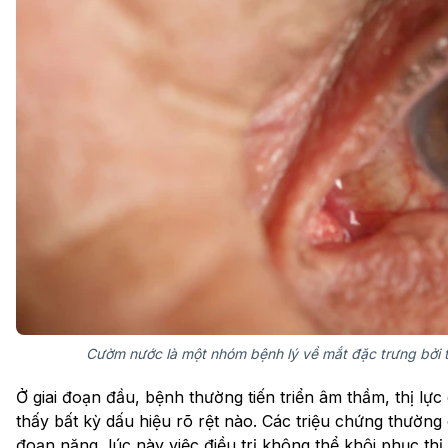
Cườm nước là một nhóm bệnh lý về mắt đặc trưng bởi tổ
Ở giai đoạn đầu, bệnh thường tiến triển âm thầm, thị lự
thấy bất kỳ dấu hiệu rõ rệt nào. Các triệu chứng thường 
đoạn nặng, lúc này việc điều trị không thể khôi phục thị