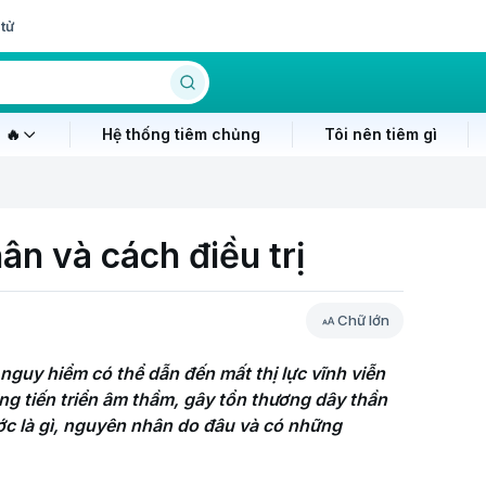
tử
 🔥
Hệ thống tiêm chủng
Tôi nên tiêm gì
n và cách điều trị
Chữ lớn
guy hiểm có thể dẫn đến mất thị lực vĩnh viễn 
ng tiến triển âm thầm, gây tổn thương dây thần 
ớc là gì, nguyên nhân do đâu và có những 