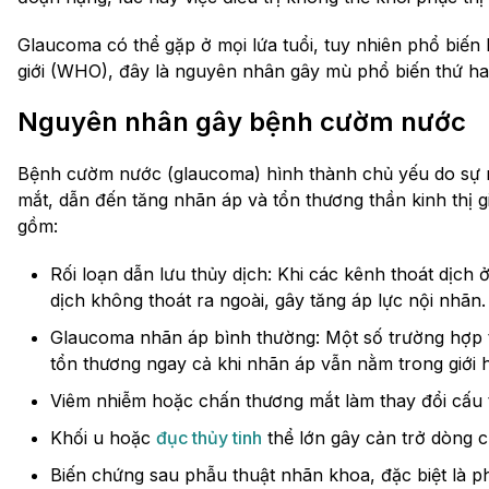
Glaucoma có thể gặp ở mọi lứa tuổi, tuy nhiên phổ biến
giới (WHO), đây là nguyên nhân gây mù phổ biến thứ ha
Nguyên nhân gây bệnh cườm nước
Bệnh cườm nước (glaucoma) hình thành chủ yếu do sự rố
mắt, dẫn đến tăng nhãn áp và tổn thương thần kinh thị 
gồm:
Rối loạn dẫn lưu thủy dịch: Khi các kênh thoát dịch 
dịch không thoát ra ngoài, gây tăng áp lực nội nhãn.
Glaucoma nhãn áp bình thường: Một số trường hợp th
tổn thương ngay cả khi nhãn áp vẫn nằm trong giới 
Viêm nhiễm hoặc chấn thương mắt làm thay đổi cấu t
Khối u hoặc
đục thủy tinh
thể lớn gây cản trở dòng c
Biến chứng sau phẫu thuật nhãn khoa, đặc biệt là p