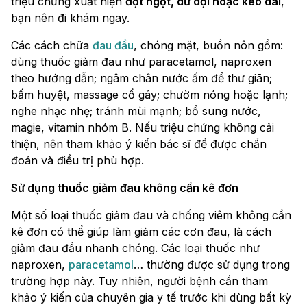
triệu chứng xuất hiện
đột ngột, dữ dội hoặc kéo dài
,
bạn nên đi khám ngay.
Các cách chữa
đau đầu
, chóng mặt, buồn nôn gồm:
dùng thuốc giảm đau như paracetamol, naproxen
theo hướng dẫn; ngâm chân nước ấm để thư giãn;
bấm huyệt, massage cổ gáy; chườm nóng hoặc lạnh;
nghe nhạc nhẹ; tránh mùi mạnh; bổ sung nước,
magie, vitamin nhóm B. Nếu triệu chứng không cải
thiện, nên tham khảo ý kiến bác sĩ để được chẩn
đoán và điều trị phù hợp.
Sử dụng thuốc giảm đau không cần kê đơn
Một số loại thuốc giảm đau và chống viêm không cần
kê đơn có thể giúp làm giảm các cơn đau, là cách
giảm đau đầu nhanh chóng. Các loại thuốc như
naproxen,
paracetamol
… thường được sử dụng trong
trường hợp này. Tuy nhiên, người bệnh cần tham
khảo ý kiến của chuyên gia y tế trước khi dùng bất kỳ