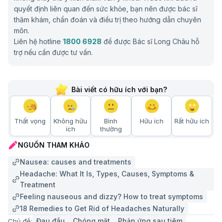
quyết định liên quan đến sức khỏe, bạn nên được bác sĩ
thăm khám, chẩn đoán và điều trị theo hướng dẫn chuyên
môn.
Liên hệ hotline
1800 6928
để được Bác sĩ Long Châu hỗ
trợ nếu cần được tư vấn.
Bài viết có hữu ích với bạn?
Thất vọng
Không hữu
Bình
Hữu ích
Rất hữu ích
ích
thường
NGUỒN THAM KHẢO
Nausea: causes and treatments
Headache: What It Is, Types, Causes, Symptoms &
Treatment
Feeling nauseous and dizzy? How to treat symptoms
18 Remedies to Get Rid of Headaches Naturally
Đau đầu
Chóng mặt
Phản ứng sau tiêm
Chủ đề: