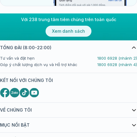
Với 238 trung tâm tiêm chủng trên toàn quốc
Xem danh sách
TỔNG ĐÀI (8:00-22:00)
Tư vấn và đặt hẹn
1800 6928 (nhánh 2)
Góp ý chất lượng dịch vụ và Hỗ trợ khác
1800 6928 (nhánh 4)
KẾT NỐI VỚI CHÚNG TÔI
VỀ CHÚNG TÔI
Giới thiệu Tiêm Chủng FPT Long Châu
MỤC NỔI BẬT
Quy chế hoạt động website/ứng dụng thương mại điện tử