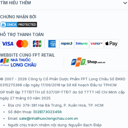
Danh mục vắc xin
TÌM HIỂU THÊM
bán hàng
Kiến thức tiêm chủng
Chính sách nội dung
Khuyến mãi
CHỨNG NHẬN BỞI
Đội ngũ bác sĩ, chuyên gia
Chính sách bảo mật
Tôi nên tiêm gì?
Hệ thống trung tâm tiêm chủng
HỖ TRỢ THANH TOÁN
Chính sách bảo mật dữ liệu cá nhân
Tiêm chủng đi nước ngoài
Chính sách thanh toán
WEBSITE CÙNG FPT RETAIL
Chính sách đổi trả gói, mũi tiêm tại trung tâm tiêm chủng
FPT Long Châu
Chính sách “Gia đình là Số 1”
© 2007 - 2026 Công ty Cổ Phần Dược Phẩm FPT Long Châu Số ĐKKD
0315275368 cấp ngày 17/09/2018 tại Sở Kế hoạch Đầu tư TPHCM
Thể lệ chương trình “Tích điểm nhận đặc quyền”
GP thiết lập TTTĐTTH số 537/GP-TTĐT do Sở TTTT Hồ Chí Minh cấp
ngày 27 tháng 03 năm 2025
Địa chỉ: 379-381 Hai Bà Trưng, P. Xuân Hoà, TP. HCM
Số điện thoại:
(028)73023456
Email:
sale@nhathuoclongchau.com.vn
Người chịu trách nhiệm nội dung: Nguyễn Bạch Điệp