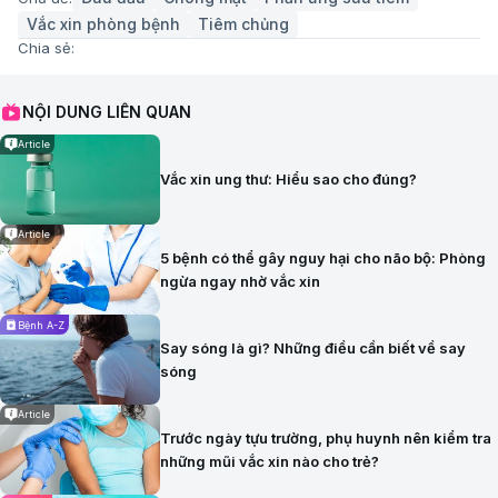
Vắc xin phòng bệnh
Tiêm chủng
Chia sẻ:
NỘI DUNG LIÊN QUAN
Article
Vắc xin ung thư: Hiểu sao cho đúng?
Article
5 bệnh có thể gây nguy hại cho não bộ: Phòng
ngừa ngay nhờ vắc xin
Bệnh A-Z
Say sóng là gì? Những điều cần biết về say
sóng
Article
Trước ngày tựu trường, phụ huynh nên kiểm tra
những mũi vắc xin nào cho trẻ?