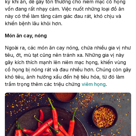
kỹ khi ăn, dễ gây tổn thương cho niêm mạc cổ họng
vốn đang rất nhạy cảm. Việc nuốt những loại đồ ăn
này có thể làm tăng cảm giác đau rát, khó chịu và
khiến bệnh lâu khỏi hơn.
Món ăn cay, nóng
Ngoài ra, các món ăn cay nóng, chứa nhiều gia vị như
tiêu, ớt, mù tạt cũng nên tránh xa. Những gia vị này
gây kích thích mạnh lên niêm mạc họng, khiến vùng
cổ họng bị nóng rát và đau nhiều hơn. Chúng còn gây
khó tiêu, ảnh hưởng xấu đến hệ tiêu hóa, từ đó làm
trầm trọng thêm các triệu chứng
viêm họng
.