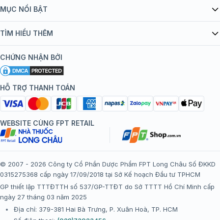
Giới thiệu Tiêm Chủng FPT Long Châu
MỤC NỔI BẬT
Quy chế hoạt động website/ứng dụng thương mại điện tử
Danh mục vắc xin
TÌM HIỂU THÊM
bán hàng
Kiến thức tiêm chủng
Chính sách nội dung
Khuyến mãi
CHỨNG NHẬN BỞI
Đội ngũ bác sĩ, chuyên gia
Chính sách bảo mật
Tôi nên tiêm gì?
Hệ thống trung tâm tiêm chủng
HỖ TRỢ THANH TOÁN
Chính sách bảo mật dữ liệu cá nhân
Tiêm chủng đi nước ngoài
Chính sách thanh toán
WEBSITE CÙNG FPT RETAIL
Chính sách đổi trả gói, mũi tiêm tại trung tâm tiêm chủng
FPT Long Châu
Chính sách “Gia đình là Số 1”
© 2007 - 2026 Công ty Cổ Phần Dược Phẩm FPT Long Châu Số ĐKKD
0315275368 cấp ngày 17/09/2018 tại Sở Kế hoạch Đầu tư TPHCM
Thể lệ chương trình “Tích điểm nhận đặc quyền”
GP thiết lập TTTĐTTH số 537/GP-TTĐT do Sở TTTT Hồ Chí Minh cấp
ngày 27 tháng 03 năm 2025
Địa chỉ: 379-381 Hai Bà Trưng, P. Xuân Hoà, TP. HCM