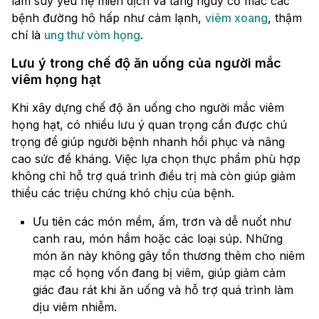
làm suy yếu hệ miễn dịch và tăng nguy cơ mắc các
bệnh đường hô hấp như cảm lạnh,
viêm xoang
, thậm
chí là
ung thư vòm họng
.
Lưu ý trong chế độ ăn uống của người mắc
viêm họng hạt
Khi xây dựng chế độ ăn uống cho người mắc viêm
họng hạt, có nhiều lưu ý quan trọng cần được chú
trọng để giúp người bệnh nhanh hồi phục và nâng
cao sức đề kháng. Việc lựa chọn thực phẩm phù hợp
không chỉ hỗ trợ quá trình điều trị mà còn giúp giảm
thiểu các triệu chứng khó chịu của bệnh.
Ưu tiên các món mềm, ấm, trơn và dễ nuốt như
canh rau, món hầm hoặc các loại súp. Những
món ăn này không gây tổn thương thêm cho niêm
mạc cổ họng vốn đang bị viêm, giúp giảm cảm
giác đau rát khi ăn uống và hỗ trợ quá trình làm
dịu viêm nhiễm.