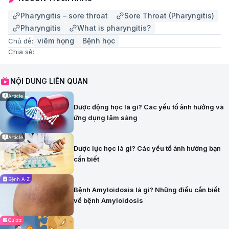
Pharyngitis – sore throat
Sore Throat (Pharyngitis)
Pharyngitis
What is pharyngitis?
viêm họng
Bệnh học
Chủ đề:
Chia sẻ:
NỘI DUNG LIÊN QUAN
Article
Dược động học là gì? Các yếu tố ảnh hưởng và
ứng dụng lâm sàng
Article
Dược lực học là gì? Các yếu tố ảnh hưởng bạn
cần biết
Bệnh A-Z
Bệnh Amyloidosis là gì? Những điều cần biết
về bệnh Amyloidosis
Quizz