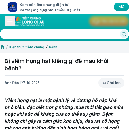
Xem sổ tiêm chủng điện tử
MỞ
Mở trong ứng dụng Nhà Thuốc Long Châu
Yêu cầu tư vấn
Kiến thức tiêm chủng
Bệnh
Bị viêm họng hạt kiêng gì để mau khỏi
bệnh?
Chữ lớn
Anh Đào
27/10/2025
Chữ lớn
Viêm họng hạt là một bệnh lý về đường hô hấp khá 
phổ biến, đặc biệt trong những mùa thời tiết giao mùa 
hoặc khi sức đề kháng của cơ thể suy giảm. Bệnh 
không chỉ gây ra cảm giác khó chịu, đau rát cổ họng 
mà còn ảnh hưởng đến sinh hoạt hàng ngày và chất 