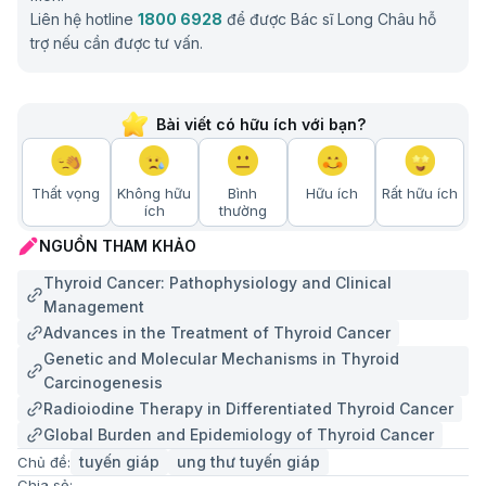
Sử dụng liệu pháp hormone thay thế bằng
Liên hệ hotline
1800 6928
để được Bác sĩ Long Châu hỗ
levothyroxine để ức chế hormone kích thích
trợ nếu cần được tư vấn.
tuyến giáp và hỗ trợ điều trị.
Xạ trị ngoài cơ thể hoặc hóa trị trong các trường
hợp tiến triển hoặc thể không biệt hóa.
Bài viết có hữu ích với bạn?
Điều trị đích phân tử như thuốc ức chế kinase cho
bệnh nhân có đột biến phân tử phù hợp hoặc
Thất vọng
Không hữu
Bình
Hữu ích
Rất hữu ích
bệnh tiến triển không đáp ứng điều trị thông
ích
thường
thường.
NGUỒN THAM KHẢO
Theo dõi lâu dài bằng siêu âm và xét nghiệm
Thyroid Cancer: Pathophysiology and Clinical
thyroglobulin hoặc calcitonin tùy thể bệnh để phát
Management
hiện tái phát sớm.
Advances in the Treatment of Thyroid Cancer
Chế độ sinh hoạt và phòng ngừa bệnh ung thư
Genetic and Molecular Mechanisms in Thyroid
tuyến giáp
Carcinogenesis
Radioiodine Therapy in Differentiated Thyroid Cancer
Những thói quen sinh hoạt có thể giúp bạn hạn chế
Global Burden and Epidemiology of Thyroid Cancer
diễn tiến của ung thư tuyến giáp
tuyến giáp
ung thư tuyến giáp
Chủ đề:
Chia sẻ: