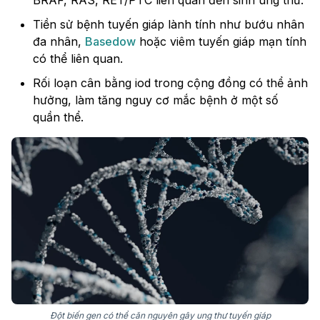
BRAF, RAS, RET/PTC liên quan đến sinh ung thư.
Tiền sử bệnh tuyến giáp lành tính như bướu nhân
đa nhân,
Basedow
hoặc viêm tuyến giáp mạn tính
có thể liên quan.
Rối loạn cân bằng iod trong cộng đồng có thể ảnh
hưởng, làm tăng nguy cơ mắc bệnh ở một số
quần thể.
Đột biến gen có thể căn nguyên gây ung thư tuyến giáp