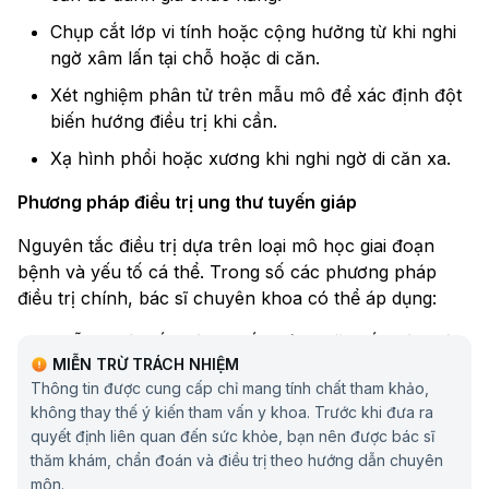
Chụp cắt lớp vi tính hoặc cộng hưởng từ khi nghi
ngờ xâm lấn tại chỗ hoặc di căn.
Xét nghiệm phân tử trên mẫu mô để xác định đột
biến hướng điều trị khi cần.
Xạ hình phổi hoặc xương khi nghi ngờ di căn xa.
Phương pháp điều trị ung thư tuyến giáp
Nguyên tắc điều trị dựa trên loại mô học giai đoạn
bệnh và yếu tố cá thể. Trong số các phương pháp
điều trị chính, bác sĩ chuyên khoa có thể áp dụng:
Phẫu thuật cắt thùy tuyến giáp hoặc cắt toàn bộ
MIỄN TRỪ TRÁCH NHIỆM
tuyến tùy theo kích thước và phân loại mô học.
Thông tin được cung cấp chỉ mang tính chất tham khảo,
Điều trị bằng iod phóng xạ để tiêu diệt tế bào
không thay thế ý kiến tham vấn y khoa. Trước khi đưa ra
tuyến giáp còn sót lại sau phẫu thuật ở các thể
quyết định liên quan đến sức khỏe, bạn nên được bác sĩ
nhạy cảm.
thăm khám, chẩn đoán và điều trị theo hướng dẫn chuyên
môn.