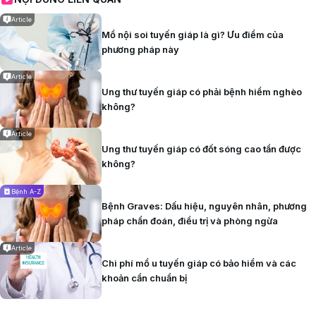
nguy cơ biến chứng và hỗ trợ miễn dịch.
Article
Mổ nội soi tuyến giáp là gì? Ưu điểm của
phương pháp này
Article
Ung thư tuyến giáp có phải bệnh hiểm nghèo
không?
Article
Ung thư tuyến giáp có đốt sóng cao tần được
không?
Bệnh A-Z
Bệnh Graves: Dấu hiệu, nguyên nhân, phương
Một lối sống khỏe mạnh giúp nâng cao sức khỏe tổng thể
pháp chẩn đoán, điều trị và phòng ngừa
Chế độ dinh dưỡng:
Article
Bên cạnh chế độ sinh hoạt, có một số nguyên tắc
Chi phí mổ u tuyến giáp có bảo hiểm và các
khoản cần chuẩn bị
dinh dưỡng mà bệnh nhân cần lưu ý:
Duy trì chế độ ăn cân đối giàu protein để hỗ trợ