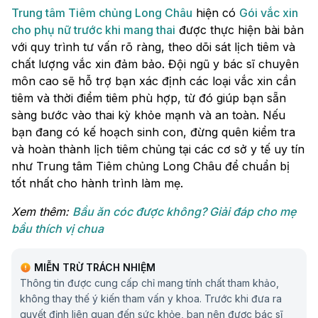
Trung tâm Tiêm chủng Long Châu
hiện có
Gói vắc xin
cho phụ nữ trước khi mang thai
được thực hiện bài bản
với quy trình tư vấn rõ ràng, theo dõi sát lịch tiêm và
chất lượng vắc xin đảm bảo. Đội ngũ y bác sĩ chuyên
môn cao sẽ hỗ trợ bạn xác định các loại vắc xin cần
tiêm và thời điểm tiêm phù hợp, từ đó giúp bạn sẵn
sàng bước vào thai kỳ khỏe mạnh và an toàn. Nếu
bạn đang có kế hoạch sinh con, đừng quên kiểm tra
và hoàn thành lịch tiêm chủng tại các cơ sở y tế uy tín
như Trung tâm Tiêm chủng Long Châu để chuẩn bị
tốt nhất cho hành trình làm mẹ.
Xem thêm:
Bầu ăn cóc được không? Giải đáp cho mẹ
bầu thích vị chua
MIỄN TRỪ TRÁCH NHIỆM
Thông tin được cung cấp chỉ mang tính chất tham khảo,
không thay thế ý kiến tham vấn y khoa. Trước khi đưa ra
quyết định liên quan đến sức khỏe, bạn nên được bác sĩ