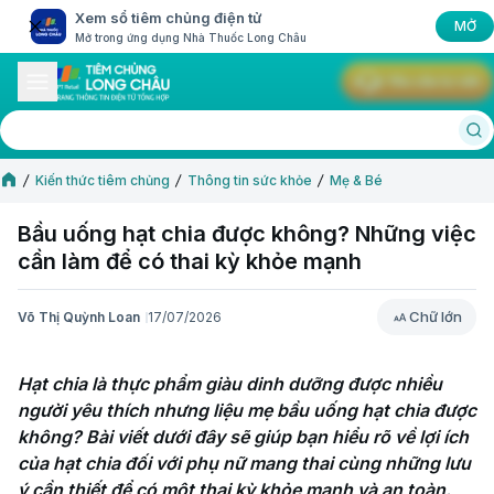
Xem sổ tiêm chủng điện tử
MỞ
Mở trong ứng dụng Nhà Thuốc Long Châu
Yêu cầu tư vấn
Kiến thức tiêm chủng
Thông tin sức khỏe
Mẹ & Bé
Bầu uống hạt chia được không? Những việc
cần làm để có thai kỳ khỏe mạnh
Chữ lớn
Võ Thị Quỳnh Loan
17/07/2026
Chữ lớn
Hạt chia là thực phẩm giàu dinh dưỡng được nhiều 
người yêu thích nhưng liệu mẹ bầu uống hạt chia được 
không? Bài viết dưới đây sẽ giúp bạn hiểu rõ về lợi ích 
của hạt chia đối với phụ nữ mang thai cùng những lưu 
ý cần thiết để có một thai kỳ khỏe mạnh và an toàn.