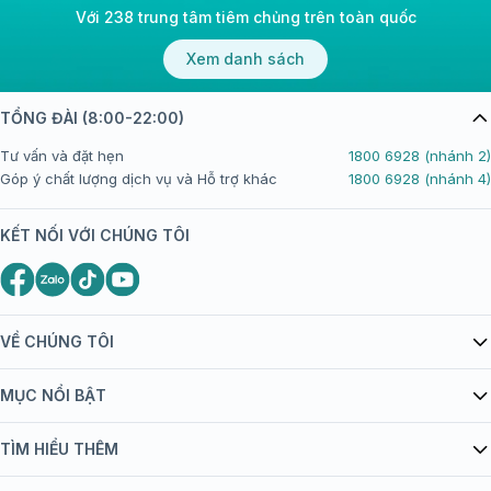
Với 238 trung tâm tiêm chủng trên toàn quốc
Xem danh sách
TỔNG ĐÀI (8:00-22:00)
Tư vấn và đặt hẹn
1800 6928 (nhánh 2)
Góp ý chất lượng dịch vụ và Hỗ trợ khác
1800 6928 (nhánh 4)
KẾT NỐI VỚI CHÚNG TÔI
VỀ CHÚNG TÔI
Giới thiệu Tiêm Chủng FPT Long Châu
MỤC NỔI BẬT
Quy chế hoạt động website/ứng dụng thương mại điện tử
Danh mục vắc xin
TÌM HIỂU THÊM
bán hàng
Kiến thức tiêm chủng