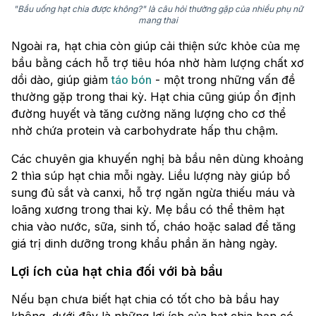
"Bầu uống hạt chia được không?" là câu hỏi thường gặp của nhiều phụ nữ
mang thai
Ngoài ra, hạt chia còn giúp cải thiện sức khỏe của mẹ
bầu bằng cách hỗ trợ tiêu hóa nhờ hàm lượng chất xơ
dồi dào, giúp giảm
táo bón
- một trong những vấn đề
thường gặp trong thai kỳ. Hạt chia cũng giúp ổn định
đường huyết và tăng cường năng lượng cho cơ thể
nhờ chứa protein và carbohydrate hấp thu chậm.
Các chuyên gia khuyến nghị bà bầu nên dùng khoảng
2 thìa súp hạt chia mỗi ngày. Liều lượng này giúp bổ
sung đủ sắt và canxi, hỗ trợ ngăn ngừa thiếu máu và
loãng xương trong thai kỳ. Mẹ bầu có thể thêm hạt
chia vào nước, sữa, sinh tố, cháo hoặc salad để tăng
giá trị dinh dưỡng trong khẩu phần ăn hàng ngày.
Lợi ích của hạt chia đối với bà bầu
Nếu bạn chưa biết hạt chia có tốt cho bà bầu hay
không, dưới đây là những lợi ích của hạt chia bạn có