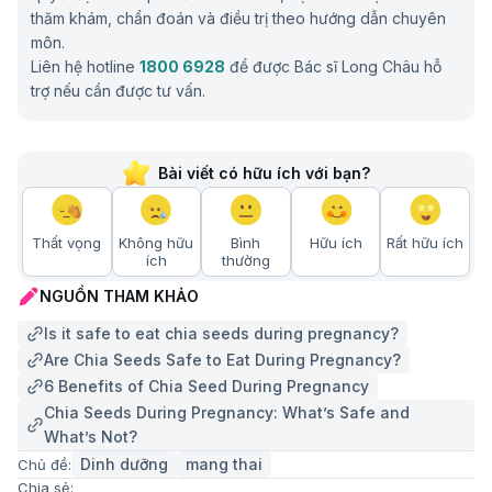
thăm khám, chẩn đoán và điều trị theo hướng dẫn chuyên
môn.
Liên hệ hotline
1800 6928
để được Bác sĩ Long Châu hỗ
trợ nếu cần được tư vấn.
Bài viết có hữu ích với bạn?
Thất vọng
Không hữu
Bình
Hữu ích
Rất hữu ích
ích
thường
NGUỒN THAM KHẢO
Is it safe to eat chia seeds during pregnancy?
Are Chia Seeds Safe to Eat During Pregnancy?
6 Benefits of Chia Seed During Pregnancy
Chia Seeds During Pregnancy: What’s Safe and
What’s Not?
Dinh dưỡng
mang thai
Chủ đề:
Chia sẻ: