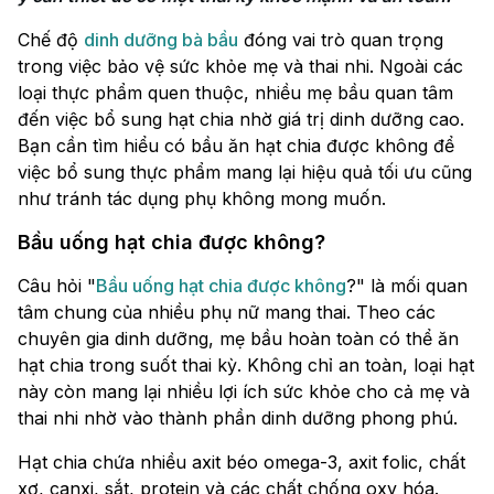
Chế độ
dinh dưỡng bà bầu
đóng vai trò quan trọng
trong việc bảo vệ sức khỏe mẹ và thai nhi. Ngoài các
loại thực phẩm quen thuộc, nhiều mẹ bầu quan tâm
đến việc bổ sung hạt chia nhờ giá trị dinh dưỡng cao.
Bạn cần tìm hiểu có bầu ăn hạt chia được không để
việc bổ sung thực phẩm mang lại hiệu quả tối ưu cũng
như tránh tác dụng phụ không mong muốn.
Bầu uống hạt chia được không?
Câu hỏi "
Bầu uống hạt chia được không
?" là mối quan
tâm chung của nhiều phụ nữ mang thai. Theo các
chuyên gia dinh dưỡng, mẹ bầu hoàn toàn có thể ăn
hạt chia trong suốt thai kỳ. Không chỉ an toàn, loại hạt
này còn mang lại nhiều lợi ích sức khỏe cho cả mẹ và
thai nhi nhờ vào thành phần dinh dưỡng phong phú.
Hạt chia chứa nhiều axit béo omega-3, axit folic, chất
xơ, canxi, sắt, protein và các chất chống oxy hóa.