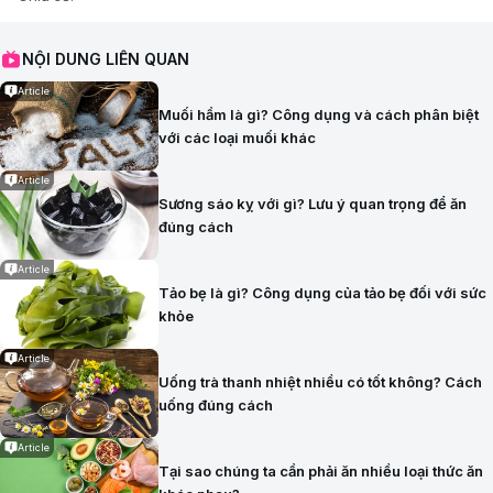
NỘI DUNG LIÊN QUAN
Article
Muối hầm là gì? Công dụng và cách phân biệt
với các loại muối khác
Article
Sương sáo kỵ với gì? Lưu ý quan trọng để ăn
đúng cách
Article
Tảo bẹ là gì? Công dụng của tảo bẹ đối với sức
khỏe
Article
Uống trà thanh nhiệt nhiều có tốt không? Cách
uống đúng cách
Article
Tại sao chúng ta cần phải ăn nhiều loại thức ăn