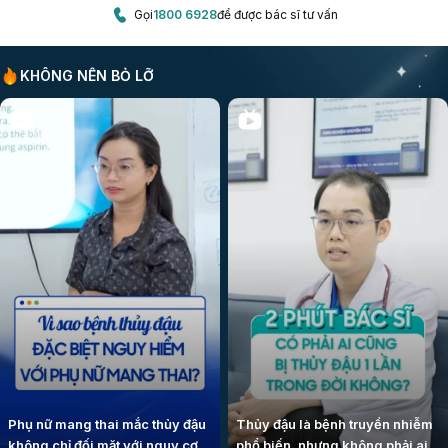
Gọi
1800 6928
để được bác sĩ tư vấn
KHÔNG NÊN BỎ LỠ
Phụ nữ mang thai mắc thủy đậu
Thủy đậu là bệnh truyền nhiễm
không chỉ đối mặt với nguy cơ
phổ biến, nhưng không phải ai