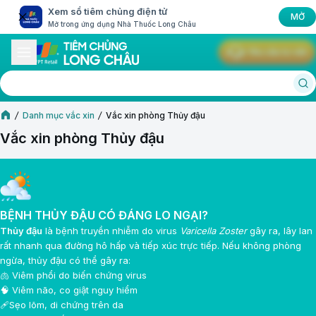
Xem sổ tiêm chủng điện tử
MỞ
Mở trong ứng dụng Nhà Thuốc Long Châu
Yêu cầu tư vấn
Danh mục vắc xin
Vắc xin phòng Thủy đậu
Vắc xin phòng Thủy đậu
BỆNH THỦY ĐẬU CÓ ĐÁNG LO NGẠI?
Thủy đậu
là bệnh truyền nhiễm do virus
Varicella Zoster
gây ra, lây lan
rất nhanh qua đường hô hấp và tiếp xúc trực tiếp. Nếu không phòng
ngừa, thủy đậu có thể gây ra:
🫁 Viêm phổi do biến chứng virus
🧠 Viêm não, co giật nguy hiểm
🩹Sẹo lõm, di chứng trên da