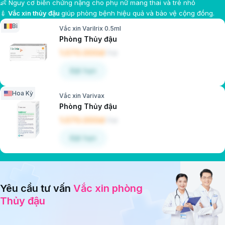
👶 Nguy cơ biến chứng nặng cho phụ nữ mang thai và trẻ nhỏ
💉
Vắc xin thủy đậu
giúp phòng bệnh hiệu quả và bảo vệ cộng đồng.
Bỉ
Vắc xin Varilrix 0.5ml
Phòng Thủy đậu
1.070.000đ
/
Lọ
Đặt hẹn
Hoa Kỳ
Vắc xin Varivax
Phòng Thủy đậu
1.070.000đ
/
Lọ
Đặt hẹn
Yêu cầu tư vấn
Vắc xin phòng
Thủy đậu