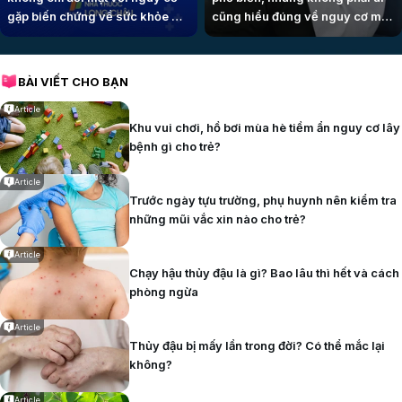
gặp biến chứng về sức khỏe mà
cũng hiểu đúng về nguy cơ mắc
còn có thể ảnh hưởng đến sự
bệnh và khả năng miễn dịch.
phát triển của thai nhi. Vậy căn
Trang bị kiến thức chính xác sẽ
bệnh này nguy hiểm như thế
giúp bạn chủ động phòng ngừa,
BÀI VIẾT CHO BẠN
nào trong thai kỳ và cần lưu ý
bảo vệ bản thân và những người
những gì để bảo vệ mẹ và bé?
xung quanh.
Article
Khu vui chơi, hồ bơi mùa hè tiềm ẩn nguy cơ lây
bệnh gì cho trẻ?
Article
Trước ngày tựu trường, phụ huynh nên kiểm tra
những mũi vắc xin nào cho trẻ?
Article
Chạy hậu thủy đậu là gì? Bao lâu thì hết và cách
phòng ngừa
Article
Thủy đậu bị mấy lần trong đời? Có thể mắc lại
không?
Article