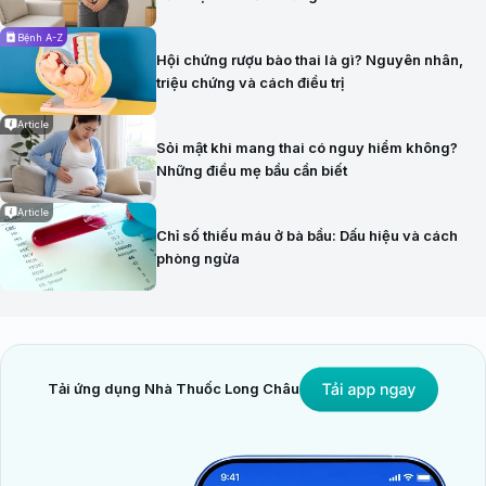
Bệnh A-Z
Hội chứng rượu bào thai là gì? Nguyên nhân,
triệu chứng và cách điều trị
Article
Sỏi mật khi mang thai có nguy hiểm không?
Những điều mẹ bầu cần biết
Article
Chỉ số thiếu máu ở bà bầu: Dấu hiệu và cách
phòng ngừa
Tải ứng dụng Nhà Thuốc Long Châu