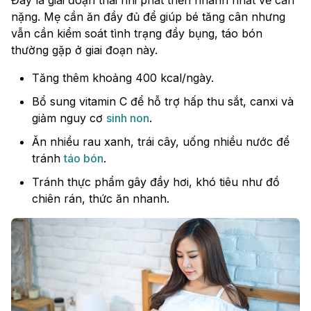
Đây là giai đoạn thai nhi phát triển nhanh nhất về cân
nặng. Mẹ cần ăn đầy đủ để giúp bé tăng cân nhưng
vẫn cần kiểm soát tình trạng đầy bụng, táo bón
thường gặp ở giai đoạn này.
Tăng thêm khoảng 400 kcal/ngày.
Bổ sung vitamin C để hỗ trợ hấp thu sắt, canxi và
giảm nguy cơ
sinh non
.
Ăn nhiều rau xanh, trái cây, uống nhiều nước để
tránh
táo bón
.
Tránh thực phẩm gây đầy hơi, khó tiêu như đồ
chiên rán, thức ăn nhanh.