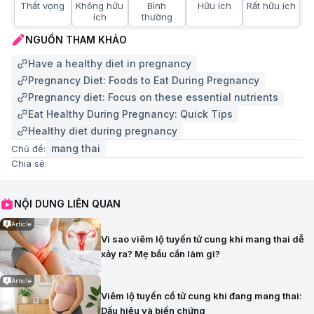
Thất vọng
Không hữu
Bình
Hữu ích
Rất hữu ích
ích
thường
NGUỒN THAM KHẢO
Have a healthy diet in pregnancy
Pregnancy Diet: Foods to Eat During Pregnancy
Pregnancy diet: Focus on these essential nutrients
Eat Healthy During Pregnancy: Quick Tips
Healthy diet during pregnancy
mang thai
Chủ đề:
Chia sẻ:
NỘI DUNG LIÊN QUAN
Article
Vì sao viêm lộ tuyến tử cung khi mang thai dễ
xảy ra? Mẹ bầu cần làm gì?
Article
Viêm lộ tuyến cổ tử cung khi đang mang thai:
Dấu hiệu và biến chứng