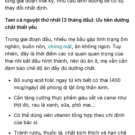
từng giai đoạn thai kỳ, nhu cầu dinh dưỡng sẽ có sự
thay đổi nhất định.
Tam cá nguyệt thứ nhất (3 tháng đầu): Ưu tiên dưỡng
chất thiết yếu
Trong giai đoạn đầu, nhiều mẹ bầu gặp tình trạng ốm
nghén, buồn nôn,
chóng mặt
, ăn không ngon. Tuy
nhiên, đây là thời điểm các cơ quan quan trọng của
thai nhi bắt đầu hình thành, nên dù ăn ít, mẹ vẫn cần
đảm bảo chế độ ăn đầy đủ dưỡng chất.
Bổ sung acid folic ngay từ khi biết có thai (400
mcg/ngày) để phòng dị tật ống thần kinh.
Cần tăng cường thực phẩm giàu sắt và canxi như
thịt đỏ, rau lá xanh, sữa, phô mai…
Có thể dùng viên vitamin tổng hợp theo chỉ định
của bác sĩ.
Tránh rượu, thuốc lá, chất kích thích và hạn chế