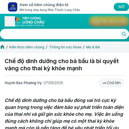
Xem sổ tiêm chủng điện tử
MỞ
Mở trong ứng dụng Nhà Thuốc Long Châu
Yêu cầu tư vấn
Kiến thức tiêm chủng
Thông tin sức khỏe
Mẹ & Bé
Chế độ dinh dưỡng cho bà bầu là bí quyết
vàng cho thai kỳ khỏe mạnh
Chữ lớn
Huỳnh Bảo Phương Vy
27/05/2025
Chữ lớn
Chế độ dinh dưỡng cho bà bầu đóng vai trò cực kỳ 
quan trọng trong việc đảm bảo sự phát triển toàn diện 
của thai nhi và giữ gìn sức khỏe cho mẹ. Việc ăn uống 
đúng cách không chỉ giúp mẹ có một thai kỳ khỏe 
mạnh mà còn là nền tảng để bé yêu phát triển tối ưu 