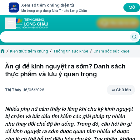
Xem sổ tiêm chủng điện tử
MỞ
Mở trong ứng dụng Nhà Thuốc Long Châu
Yêu cầu tư vấn
Kiến thức tiêm chủng
Thông tin sức khỏe
Chăm sóc sức khỏe
Ăn gì để kinh nguyệt ra sớm? Danh sách
thực phẩm và lưu ý quan trọng
Chữ lớn
Thị Thúy
16/06/2026
Chữ lớn
Nhiều phụ nữ cảm thấy lo lắng khi chu kỳ kinh nguyệt 
bị chậm và bắt đầu tìm kiếm các giải pháp tự nhiên 
như thay đổi chế độ ăn uống. Trong đó, câu hỏi ăn gì 
để kinh nguyệt ra sớm được quan tâm nhiều vì được 
cho là có thể hỗ trợ điều hòa chu kỳ. Tuy nhiên, không 