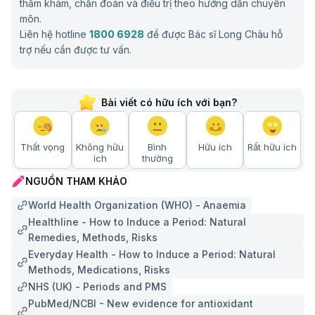
thăm khám, chẩn đoán và điều trị theo hướng dẫn chuyên
môn.
Liên hệ hotline
1800 6928
để được Bác sĩ Long Châu hỗ
trợ nếu cần được tư vấn.
Bài viết có hữu ích với bạn?
Thất vọng
Không hữu
Bình
Hữu ích
Rất hữu ích
ích
thường
NGUỒN THAM KHẢO
World Health Organization (WHO) - Anaemia
Healthline - How to Induce a Period: Natural
Remedies, Methods, Risks
Everyday Health - How to Induce a Period: Natural
Methods, Medications, Risks
NHS (UK) - Periods and PMS
PubMed/NCBI - New evidence for antioxidant