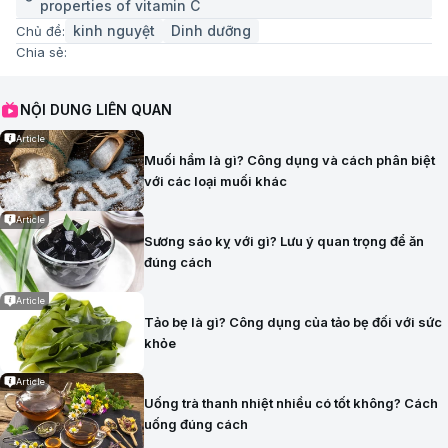
properties of vitamin C
kinh nguyệt
Dinh dưỡng
Chủ đề:
Chia sẻ:
NỘI DUNG LIÊN QUAN
Article
Muối hầm là gì? Công dụng và cách phân biệt
với các loại muối khác
Article
Sương sáo kỵ với gì? Lưu ý quan trọng để ăn
đúng cách
Article
Tảo bẹ là gì? Công dụng của tảo bẹ đối với sức
khỏe
Article
Uống trà thanh nhiệt nhiều có tốt không? Cách
uống đúng cách