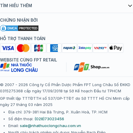
Quy chế hoạt động website/ứng dụng thương mại điện tử
Danh mục vắc xin
TÌM HIỂU THÊM
bán hàng
Kiến thức tiêm chủng
Chính sách nội dung
Khuyến mãi
CHỨNG NHẬN BỞI
Đội ngũ bác sĩ, chuyên gia
Chính sách bảo mật
Tôi nên tiêm gì?
Hệ thống trung tâm tiêm chủng
HỖ TRỢ THANH TOÁN
Chính sách bảo mật dữ liệu cá nhân
Tiêm chủng đi nước ngoài
Chính sách thanh toán
WEBSITE CÙNG FPT RETAIL
Chính sách đổi trả gói, mũi tiêm tại trung tâm tiêm chủng
FPT Long Châu
Chính sách “Gia đình là Số 1”
© 2007 - 2026 Công ty Cổ Phần Dược Phẩm FPT Long Châu Số ĐKKD
0315275368 cấp ngày 17/09/2018 tại Sở Kế hoạch Đầu tư TPHCM
Thể lệ chương trình “Tích điểm nhận đặc quyền”
GP thiết lập TTTĐTTH số 537/GP-TTĐT do Sở TTTT Hồ Chí Minh cấp
ngày 27 tháng 03 năm 2025
Địa chỉ: 379-381 Hai Bà Trưng, P. Xuân Hoà, TP. HCM
Số điện thoại:
(028)73023456
Email:
sale@nhathuoclongchau.com.vn
Người chịu trách nhiệm nội dung: Nguyễn Bạch Điệp