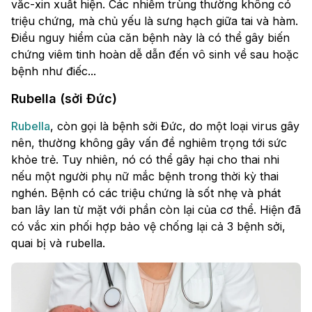
vắc-xin xuất hiện. Các nhiễm trùng thường không có
triệu chứng, mà chủ yếu là sưng hạch giữa tai và hàm.
Điều nguy hiểm của căn bệnh này là có thể gây biến
chứng viêm tinh hoàn dễ dẫn đến vô sinh về sau hoặc
bệnh như điếc...
Rubella (sởi Đức)
Rubella
, còn gọi là bệnh sởi Đức, do một loại virus gây
nên, thường không gây vấn đề nghiêm trọng tới sức
khỏe trẻ. Tuy nhiên, nó có thể gây hại cho thai nhi
nếu một người phụ nữ mắc bệnh trong thời kỳ thai
nghén. Bệnh có các triệu chứng là sốt nhẹ và phát
ban lây lan từ mặt với phần còn lại của cơ thể. Hiện đã
có vắc xin phối hợp bảo vệ chống lại cả 3 bệnh sởi,
quai bị và rubella.