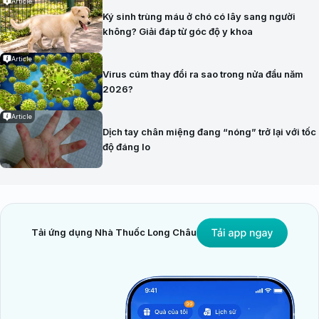
Article
Ký sinh trùng máu ở chó có lây sang người
không? Giải đáp từ góc độ y khoa
Article
Virus cúm thay đổi ra sao trong nửa đầu năm
2026?
Article
Dịch tay chân miệng đang “nóng” trở lại với tốc
độ đáng lo
Tải ứng dụng Nhà Thuốc Long Châu