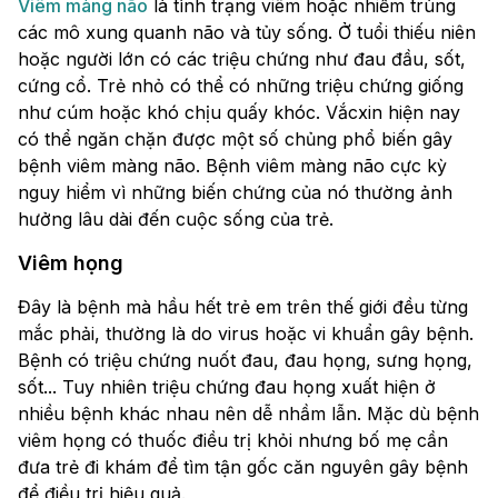
Viêm màng não
là tình trạng viêm hoặc nhiễm trùng
các mô xung quanh não và tủy sống. Ở tuổi thiếu niên
hoặc người lớn có các triệu chứng như đau đầu, sốt,
cứng cổ. Trẻ nhỏ có thể có những triệu chứng giống
như cúm hoặc khó chịu quấy khóc. Vắcxin hiện nay
có thể ngăn chặn được một số chủng phổ biến gây
bệnh viêm màng não. Bệnh viêm màng não cực kỳ
nguy hiểm vì những biến chứng của nó thường ảnh
hưởng lâu dài đến cuộc sống của trẻ.
Viêm họng
Đây là bệnh mà hầu hết trẻ em trên thế giới đều từng
mắc phải, thường là do virus hoặc vi khuẩn gây bệnh.
Bệnh có triệu chứng nuốt đau, đau họng, sưng họng,
sốt... Tuy nhiên triệu chứng đau họng xuất hiện ở
nhiều bệnh khác nhau nên dễ nhầm lẫn. Mặc dù bệnh
viêm họng có thuốc điều trị khỏi nhưng bố mẹ cần
đưa trẻ đi khám để tìm tận gốc căn nguyên gây bệnh
để điều trị hiệu quả.