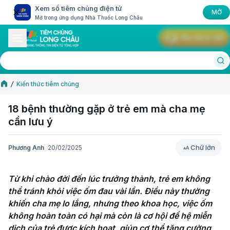
Xem sổ tiêm chủng điện tử
MỞ
Mở trong ứng dụng Nhà Thuốc Long Châu
Yêu cầu tư vấn
Kiến thức tiêm chủng
18 bệnh thường gặp ở trẻ em mà cha mẹ
cần lưu ý
Chữ lớn
Phương Anh
20/02/2025
Chữ lớn
Từ khi chào đời đến lúc trưởng thành, trẻ em không 
thể tránh khỏi việc ốm đau vài lần. Điều này thường 
khiến cha mẹ lo lắng, nhưng theo khoa học, việc ốm 
không hoàn toàn có hại mà còn là cơ hội để hệ miễn 
dịch của trẻ được kích hoạt, giúp cơ thể tăng cường 