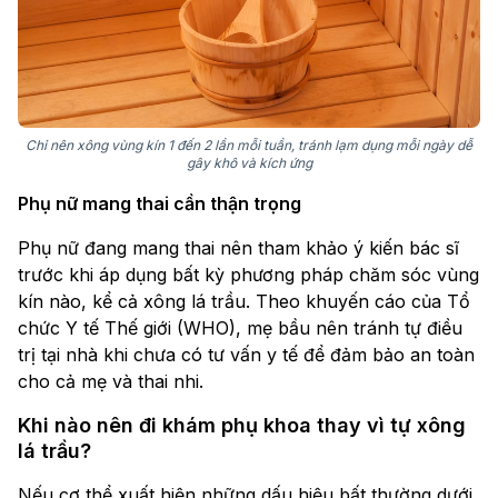
Chỉ nên xông vùng kín 1 đến 2 lần mỗi tuần, tránh lạm dụng mỗi ngày dễ
gây khô và kích ứng
Phụ nữ mang thai cần thận trọng
Phụ nữ đang mang thai nên tham khảo ý kiến bác sĩ
trước khi áp dụng bất kỳ phương pháp chăm sóc vùng
kín nào, kể cả xông lá trầu. Theo khuyến cáo của Tổ
chức Y tế Thế giới (WHO), mẹ bầu nên tránh tự điều
trị tại nhà khi chưa có tư vấn y tế để đảm bảo an toàn
cho cả mẹ và thai nhi.
Khi nào nên đi khám phụ khoa thay vì tự xông
lá trầu?
Nếu cơ thể xuất hiện những dấu hiệu bất thường dưới