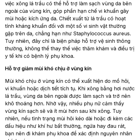
việc xông lá trầu có thể hỗ trợ làm sạch vùng da bên
ngoài của vùng kín, góp phần hạn chế vi khuẩn gây
mùi hoặc kích ứng da. Chiết xuất từ lá trầu có hoạt
tính kháng khuẩn đối với một số vi sinh vật thường
gặp trên da, chẳng hạn như Staphylococcus aureus.
Tuy nhiên, đây chỉ là biện pháp hỗ trợ vệ sinh thông
thường, không thể thay thế việc thăm khám và điều trị
y tế khi có bệnh lý phụ khoa.
Hỗ trợ giảm mùi khó chịu ở vùng kín
Mùi khó chịu ở vùng kín có thể xuất hiện do mồ hôi,
vi khuẩn hoặc dịch tiết tích tụ. Khi xông bằng hơi nước
lá trầu, vùng da bên ngoài được làm sạch và trở nên
khô thoáng hơn. Nhờ vậy, nhiều phụ nữ cảm thấy
vùng kín sạch sẽ và ít mùi hơn sau khi xông. Tuy
nhiên, nếu tình trạng mùi hôi kéo dài hoặc đi kèm các
dấu hiệu như khí hư bất thường, ngứa hay đau rát,
bạn nên đi khám phụ khoa để xác định nguyên nhân