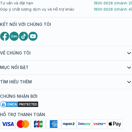
Tư vấn và đặt hẹn
1800 6928 (nhánh 2)
Góp ý chất lượng dịch vụ và Hỗ trợ khác
1800 6928 (nhánh 4)
KẾT NỐI VỚI CHÚNG TÔI
VỀ CHÚNG TÔI
Giới thiệu Tiêm Chủng FPT Long Châu
MỤC NỔI BẬT
Quy chế hoạt động website/ứng dụng thương mại điện tử
Danh mục vắc xin
TÌM HIỂU THÊM
bán hàng
Kiến thức tiêm chủng
Chính sách nội dung
Khuyến mãi
CHỨNG NHẬN BỞI
Đội ngũ bác sĩ, chuyên gia
Chính sách bảo mật
Tôi nên tiêm gì?
Hệ thống trung tâm tiêm chủng
HỖ TRỢ THANH TOÁN
Chính sách bảo mật dữ liệu cá nhân
Tiêm chủng đi nước ngoài
Chính sách thanh toán