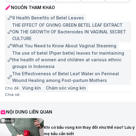
NGUỒN THAM KHẢO
9 Health Benefits of Betel Leaves
THE EFFECT OF GIVING GREEN BETEL LEAF EXTRACT
ON THE GROWTH OF Bacteroides IN VAGINAL SECRET
CULTURE
What You Need to Know About Vaginal Steaming
The use of betel (Piper betle) leaves for maintaining
the health of women and children at various ethnic
groups in Indonesia
The Effectiveness of Betel Leaf Water on Perineal
Wound Healing among Post-partum Mothers
Vùng kín
Chăm sóc vùng kín
Chủ đề:
Chia sẻ:
NỘI DUNG LIÊN QUAN
Article
Khi có bầu vùng kín thay đổi như thế nào? Lưu ý
mẹ bầu cần biết