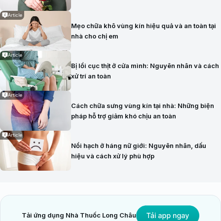
Article
Mẹo chữa khô vùng kín hiệu quả và an toàn tại
nhà cho chị em
Article
Bị lồi cục thịt ở cửa mình: Nguyên nhân và cách
xử trí an toàn
Article
Cách chữa sưng vùng kín tại nhà: Những biện
pháp hỗ trợ giảm khó chịu an toàn
Article
Nổi hạch ở háng nữ giới: Nguyên nhân, dấu
hiệu và cách xử lý phù hợp
Tải ứng dụng Nhà Thuốc Long Châu