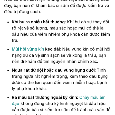
đây, bạn nên đi khám bác sĩ sớm để được kiểm tra và
điều trị đúng cách.
Khí hư ra nhiều bất thường:
Khí hư có sự thay đổi
rõ rệt về số lượng, màu sắc hoặc mùi có thể là
dấu hiệu của viêm nhiễm phụ khoa cần được kiểm
tra.
Mùi hôi vùng kín
kéo dài:
Nếu vùng kín có mùi hôi
nặng dù đã vệ sinh sạch sẽ và xông lá trầu, bạn
nên đi khám để tìm nguyên nhân chính xác.
Ngứa rát dữ dội hoặc đau vùng bụng dưới:
Tình
trạng ngứa rát nghiêm trọng, kèm theo đau bụng
dưới có thể liên quan đến viêm nhiễm hoặc bệnh
lý phụ khoa khác.
Ra máu bất thường ngoài kỳ kinh:
Chảy máu âm
đạo
không đúng chu kỳ kinh nguyệt là dấu hiệu
cần được bác sĩ kiểm tra sớm để tránh các vấn đề