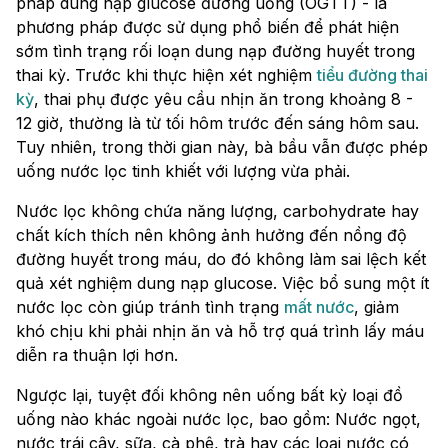
pháp dung nạp glucose đường uống (OGTT) - là
phương pháp được sử dụng phổ biến để phát hiện
sớm tình trạng rối loạn dung nạp đường huyết trong
thai kỳ. Trước khi thực hiện xét nghiệm
tiểu đường thai
kỳ
, thai phụ được yêu cầu nhịn ăn trong khoảng 8 -
12 giờ, thường là từ tối hôm trước đến sáng hôm sau.
Tuy nhiên, trong thời gian này, bà bầu vẫn được phép
uống nước lọc tinh khiết với lượng vừa phải.
Nước lọc không chứa năng lượng, carbohydrate hay
chất kích thích nên không ảnh hưởng đến nồng độ
đường huyết trong máu, do đó không làm sai lệch kết
quả xét nghiệm dung nạp glucose. Việc bổ sung một ít
nước lọc còn giúp tránh tình trạng
mất nước
, giảm
khó chịu khi phải nhịn ăn và hỗ trợ quá trình lấy máu
diễn ra thuận lợi hơn.
Ngược lại, tuyệt đối không nên uống bất kỳ loại đồ
uống nào khác ngoài nước lọc, bao gồm: Nước ngọt,
nước trái cây, sữa, cà phê, trà hay các loại nước có