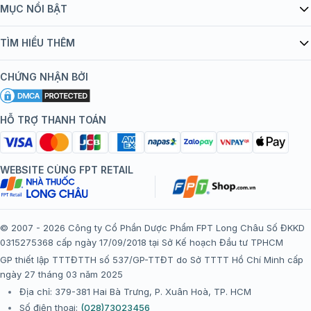
Giới thiệu Tiêm Chủng FPT Long Châu
MỤC NỔI BẬT
Quy chế hoạt động website/ứng dụng thương mại điện tử
Danh mục vắc xin
TÌM HIỂU THÊM
bán hàng
Kiến thức tiêm chủng
Chính sách nội dung
Khuyến mãi
CHỨNG NHẬN BỞI
Đội ngũ bác sĩ, chuyên gia
Chính sách bảo mật
Tôi nên tiêm gì?
Hệ thống trung tâm tiêm chủng
HỖ TRỢ THANH TOÁN
Chính sách bảo mật dữ liệu cá nhân
Tiêm chủng đi nước ngoài
Chính sách thanh toán
WEBSITE CÙNG FPT RETAIL
Chính sách đổi trả gói, mũi tiêm tại trung tâm tiêm chủng
FPT Long Châu
Chính sách “Gia đình là Số 1”
© 2007 - 2026 Công ty Cổ Phần Dược Phẩm FPT Long Châu Số ĐKKD
0315275368 cấp ngày 17/09/2018 tại Sở Kế hoạch Đầu tư TPHCM
Thể lệ chương trình “Tích điểm nhận đặc quyền”
GP thiết lập TTTĐTTH số 537/GP-TTĐT do Sở TTTT Hồ Chí Minh cấp
ngày 27 tháng 03 năm 2025
Địa chỉ: 379-381 Hai Bà Trưng, P. Xuân Hoà, TP. HCM
Số điện thoại:
(028)73023456