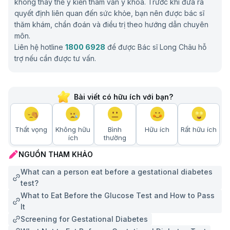
không thay thế ý kiến tham vấn y khoa. Trước khi đưa ra
quyết định liên quan đến sức khỏe, bạn nên được bác sĩ
thăm khám, chẩn đoán và điều trị theo hướng dẫn chuyên
môn.
Liên hệ hotline
1800 6928
để được Bác sĩ Long Châu hỗ
trợ nếu cần được tư vấn.
Bài viết có hữu ích với bạn?
Thất vọng
Không hữu
Bình
Hữu ích
Rất hữu ích
ích
thường
NGUỒN THAM KHẢO
What can a person eat before a gestational diabetes
test?
What to Eat Before the Glucose Test and How to Pass
It
Screening for Gestational Diabetes