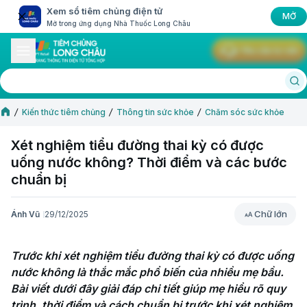
Xem sổ tiêm chủng điện tử
MỞ
Mở trong ứng dụng Nhà Thuốc Long Châu
Yêu cầu tư vấn
Kiến thức tiêm chủng
Thông tin sức khỏe
Chăm sóc sức khỏe
Xét nghiệm tiểu đường thai kỳ có được
uống nước không? Thời điểm và các bước
chuẩn bị
Chữ lớn
Ánh Vũ
29/12/2025
Chữ lớn
Trước khi xét nghiệm tiểu đường thai kỳ có được uống 
nước không là thắc mắc phổ biến của nhiều mẹ bầu. 
Bài viết dưới đây giải đáp chi tiết giúp mẹ hiểu rõ quy 
trình, thời điểm và cách chuẩn bị trước khi xét nghiệm. 