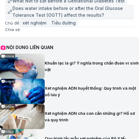
What Not to Eat Before a Gestational Diabetes Test
Does water intake before or after the Oral Glucose
Tolerance Test (OGTT) affect the results?
xét nghiệm
Tiểu đường
Chủ đề:
Chia sẻ:
NỘI DUNG LIÊN QUAN
Article
Khuẩn lạc là gì? Ý nghĩa trong chẩn đoán vi sinh
vật
Article
Xét nghiệm ADN huyết thống: Quy trình và một
số lưu ý
Article
Xét nghiệm ADN cha con cần những gì? Hồ sơ
và quy trình
Article
Quy trình lấy mẫu xét nghiệm của Bộ Y tế: