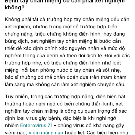
Bệnh tay chân miệng có cần phải xét nghiệm
không?
Không phải tất cả trường hợp tay chân miệng đều cần
xét nghiệm, nhưng trong một số trường hợp biến
chứng nặng, triệu chứng không điển hình, hay đang
bùng dịch, xét nghiệm tay chân miệng là bước cần
thiết để xác định chính xác nguyên nhân và mức độ
nghiêm trọng của bệnh và theo dõi dịch tễ. Đối với các
trường hợp nhẹ, có triệu chứng điển hình như loét
miệng, nổi ban phỏng nước ở tay chân và sốt nhẹ,
bác sĩ thường có thể chẩn đoán dựa trên thăm khám
lâm sàng mà không cần làm xét nghiệm chuyên sâu.
Tuy nhiên, trong các trường hợp nặng, diễn biến bất
thường hoặc nghi ngờ có biến chứng thần kinh, xét
nghiệm tay chân miệng là công cụ quan trọng để xác
định loại virus gây bệnh, đặc biệt là khi nghi ngờ
nhiễm
Enterovirus 71
- chủng virus có khả năng gây
viêm não,
viêm màng não
hoặc liệt. Các biểu hiện như