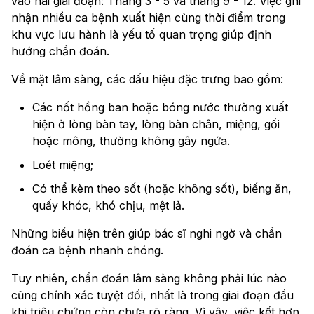
vào hai giai đoạn: Tháng 3 - 5 và tháng 9 - 12. Việc ghi
nhận nhiều ca bệnh xuất hiện cùng thời điểm trong
khu vực lưu hành là yếu tố quan trọng giúp định
hướng chẩn đoán.
Về mặt lâm sàng, các dấu hiệu đặc trưng bao gồm:
Các nốt hồng ban hoặc bóng nước thường xuất
hiện ở lòng bàn tay, lòng bàn chân, miệng, gối
hoặc mông, thường không gây ngứa.
Loét miệng;
Có thể kèm theo sốt (hoặc không sốt), biếng ăn,
quấy khóc, khó chịu, mệt lả.
Những biểu hiện trên giúp bác sĩ nghi ngờ và chẩn
đoán ca bệnh nhanh chóng.
Tuy nhiên, chẩn đoán lâm sàng không phải lúc nào
cũng chính xác tuyệt đối, nhất là trong giai đoạn đầu
khi triệu chứng còn chưa rõ ràng. Vì vậy, việc kết hợp