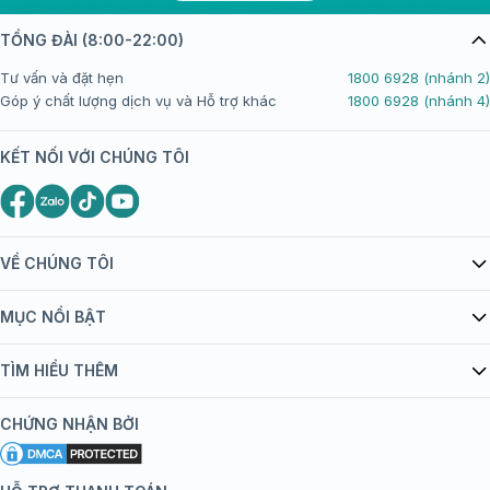
TỔNG ĐÀI (8:00-22:00)
Tư vấn và đặt hẹn
1800 6928 (nhánh 2)
Góp ý chất lượng dịch vụ và Hỗ trợ khác
1800 6928 (nhánh 4)
KẾT NỐI VỚI CHÚNG TÔI
VỀ CHÚNG TÔI
Giới thiệu Tiêm Chủng FPT Long Châu
MỤC NỔI BẬT
Quy chế hoạt động website/ứng dụng thương mại điện tử
Danh mục vắc xin
TÌM HIỂU THÊM
bán hàng
Kiến thức tiêm chủng
Chính sách nội dung
Khuyến mãi
CHỨNG NHẬN BỞI
Đội ngũ bác sĩ, chuyên gia
Chính sách bảo mật
Tôi nên tiêm gì?
Hệ thống trung tâm tiêm chủng