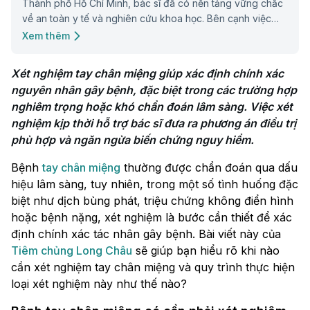
Thành phố Hồ Chí Minh, bác sĩ đã có nền tảng vững chắc
về an toàn y tế và nghiên cứu khoa học. Bên cạnh việc
hoàn thành khóa huấn luyện an toàn Sơ cấp cứu tại SAFI,
Xem thêm
bác sĩ còn nhận được bằng khen của Bộ Y tế năm 2021
cho những đóng góp xuất sắc trong công tác phòng
Xét nghiệm tay chân miệng giúp xác định chính xác 
chống dịch COVID-19.
nguyên nhân gây bệnh, đặc biệt trong các trường hợp 
nghiêm trọng hoặc khó chẩn đoán lâm sàng. Việc xét 
nghiệm kịp thời hỗ trợ bác sĩ đưa ra phương án điều trị 
Bệnh
tay chân miệng
thường được chẩn đoán qua dấu
hiệu lâm sàng, tuy nhiên, trong một số tình huống đặc
biệt như dịch bùng phát, triệu chứng không điển hình
hoặc bệnh nặng, xét nghiệm là bước cần thiết để xác
định chính xác tác nhân gây bệnh. Bài viết này của
Tiêm chủng Long Châu
sẽ giúp bạn hiểu rõ khi nào
cần xét nghiệm tay chân miệng và quy trình thực hiện
loại xét nghiệm này như thế nào?