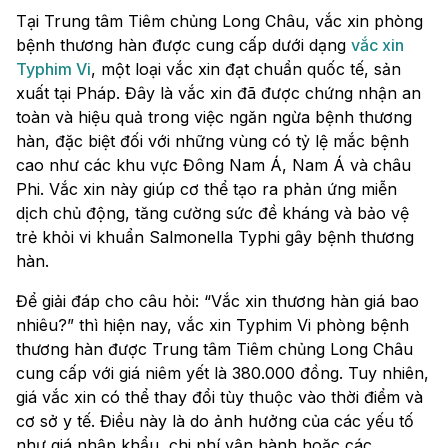
Tại Trung tâm Tiêm chủng Long Châu, vắc xin phòng
bệnh thương hàn được cung cấp dưới dạng
vắc xin
Typhim Vi
, một loại vắc xin đạt chuẩn quốc tế, sản
xuất tại Pháp. Đây là vắc xin đã được chứng nhận an
toàn và hiệu quả trong việc ngăn ngừa bệnh thương
hàn, đặc biệt đối với những vùng có tỷ lệ mắc bệnh
cao như các khu vực Đông Nam Á, Nam Á và châu
Phi. Vắc xin này giúp cơ thể tạo ra phản ứng miễn
dịch chủ động, tăng cường sức đề kháng và bảo vệ
trẻ khỏi vi khuẩn Salmonella Typhi gây bệnh thương
hàn.
Để giải đáp cho câu hỏi: “Vắc xin thương hàn giá bao
nhiêu?” thì hiện nay, vắc xin Typhim Vi phòng bệnh
thương hàn được Trung tâm Tiêm chủng Long Châu
cung cấp với giá niêm yết là 380.000 đồng. Tuy nhiên,
giá vắc xin có thể thay đổi tùy thuộc vào thời điểm và
cơ sở y tế. Điều này là do ảnh hưởng của các yếu tố
như giá nhập khẩu, chi phí vận hành hoặc các