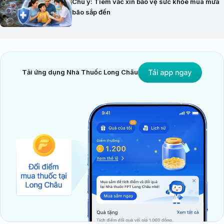
Chú ý: Tiêm vắc xin bảo vệ sức khỏe mùa mưa
bão sắp đến
Tải ứng dụng Nhà Thuốc Long Châu