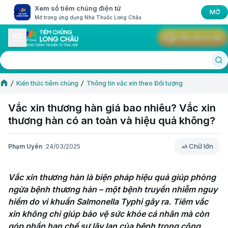
Xem sổ tiêm chủng điện tử
MỞ
Mở trong ứng dụng Nhà Thuốc Long Châu
Yêu cầu tư vấn
Kiến thức tiêm chủng
Thông tin vắc xin theo Đối tượng
Vắc xin thương hàn giá bao nhiêu​? Vắc xin
thương hàn có an toàn và hiệu quả không?
Chữ lớn
Phạm Uyên
24/03/2025
Chữ lớn
Vắc xin thương hàn là biện pháp hiệu quả giúp phòng 
ngừa bệnh thương hàn – một bệnh truyền nhiễm nguy 
hiểm do vi khuẩn Salmonella Typhi gây ra. Tiêm vắc 
xin không chỉ giúp bảo vệ sức khỏe cá nhân mà còn 
góp phần hạn chế sự lây lan của bệnh trong cộng 