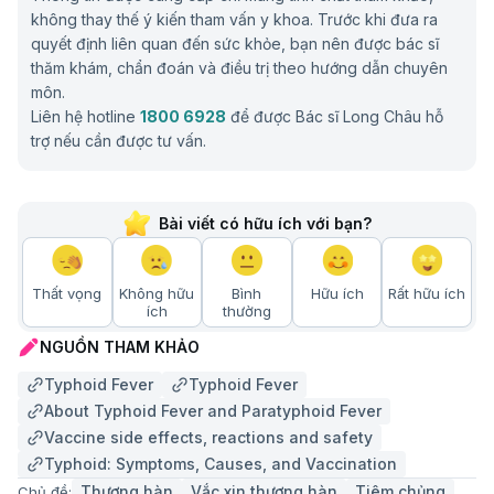
không thay thế ý kiến tham vấn y khoa. Trước khi đưa ra
quyết định liên quan đến sức khỏe, bạn nên được bác sĩ
thăm khám, chẩn đoán và điều trị theo hướng dẫn chuyên
môn.
Liên hệ hotline
1800 6928
để được Bác sĩ Long Châu hỗ
trợ nếu cần được tư vấn.
Bài viết có hữu ích với bạn?
Thất vọng
Không hữu
Bình
Hữu ích
Rất hữu ích
ích
thường
NGUỒN THAM KHẢO
Typhoid Fever
Typhoid Fever
About Typhoid Fever and Paratyphoid Fever
Vaccine side effects, reactions and safety
Typhoid: Symptoms, Causes, and Vaccination
Thương hàn
Vắc xin thương hàn
Tiêm chủng
Chủ đề: