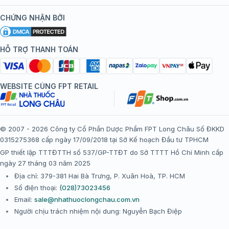
Kiến thức tiêm chủng
Chính sách nội dung
Khuyến mãi
CHỨNG NHẬN BỞI
Đội ngũ bác sĩ, chuyên gia
Chính sách bảo mật
Tôi nên tiêm gì?
Hệ thống trung tâm tiêm chủng
HỖ TRỢ THANH TOÁN
Chính sách bảo mật dữ liệu cá nhân
Tiêm chủng đi nước ngoài
Chính sách thanh toán
WEBSITE CÙNG FPT RETAIL
Chính sách đổi trả gói, mũi tiêm tại trung tâm tiêm chủng
FPT Long Châu
Chính sách “Gia đình là Số 1”
© 2007 - 2026 Công ty Cổ Phần Dược Phẩm FPT Long Châu Số ĐKKD
0315275368 cấp ngày 17/09/2018 tại Sở Kế hoạch Đầu tư TPHCM
Thể lệ chương trình “Tích điểm nhận đặc quyền”
GP thiết lập TTTĐTTH số 537/GP-TTĐT do Sở TTTT Hồ Chí Minh cấp
ngày 27 tháng 03 năm 2025
Địa chỉ: 379-381 Hai Bà Trưng, P. Xuân Hoà, TP. HCM
Số điện thoại:
(028)73023456
Email:
sale@nhathuoclongchau.com.vn
Người chịu trách nhiệm nội dung: Nguyễn Bạch Điệp