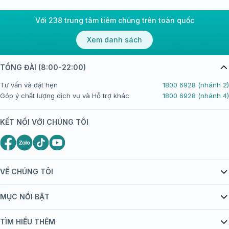
Với 238 trung tâm tiêm chủng trên toàn quốc
Xem danh sách
TỔNG ĐÀI (8:00-22:00)
Tư vấn và đặt hẹn
1800 6928 (nhánh 2)
Góp ý chất lượng dịch vụ và Hỗ trợ khác
1800 6928 (nhánh 4)
KẾT NỐI VỚI CHÚNG TÔI
VỀ CHÚNG TÔI
Giới thiệu Tiêm Chủng FPT Long Châu
MỤC NỔI BẬT
Quy chế hoạt động website/ứng dụng thương mại điện tử
Danh mục vắc xin
TÌM HIỂU THÊM
bán hàng