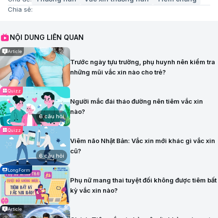
Chia sẻ:
NỘI DUNG LIÊN QUAN
Article
Trước ngày tựu trường, phụ huynh nên kiểm tra
những mũi vắc xin nào cho trẻ?
Quizz
Người mắc đái tháo đường nên tiêm vắc xin
nào?
6 câu hỏi
Quizz
Viêm não Nhật Bản: Vắc xin mới khác gì vắc xin
cũ?
6 câu hỏi
LongForm
Phụ nữ mang thai tuyệt đối không được tiêm bất
kỳ vắc xin nào?
Article