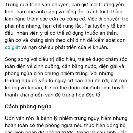
Trong quá trình vận chuyển, cần giữ môi trường yên
tĩnh, hạn chế ánh sáng và tiếng ồn, tránh kích thích
làm nặng thêm các cơn co cứng cơ. Việc di chuyển trẻ
phải nhẹ nhàng, hạn chế rung lắc. Tại tuyến y tế ban
đầu, nhân viên y tế có thể sử dụng thuốc an thần,
giãn cơ và kháng sinh theo chỉ định để kiểm soát cơn
co giật
và hạn chế sự phát triển của vi khuẩn.
Song song với điều trị đặc hiệu, trẻ sẽ được chăm sóc
toàn diện về dinh dưỡng, cân bằng nước, điện giải và
phòng ngừa biến chứng nhiễm trùng. Với những
trường hợp có yếu tố nguy cơ cao như đẻ rơi, cắt rốn
không vô khuẩn, trẻ có thể được chỉ định tiêm huyết
thanh kháng uốn ván để trung hòa độc tố.
Cách phòng ngừa
Uốn ván rốn là bệnh lý nhiễm trùng nguy hiểm nhưng
hoàn toàn có thể phòng ngừa nếu thực hiện đồng bộ
các biện pháp dự phòng trước, trong và sau sinh. Các