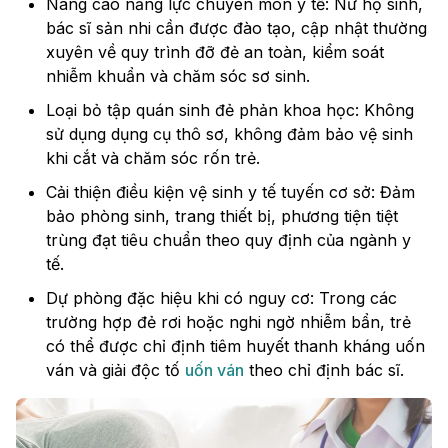
Nâng cao năng lực chuyên môn y tế: Nữ hộ sinh,
bác sĩ sản nhi cần được đào tạo, cập nhật thường
xuyên về quy trình đỡ đẻ an toàn, kiểm soát
nhiễm khuẩn và chăm sóc sơ sinh.
Loại bỏ tập quán sinh đẻ phản khoa học: Không
sử dụng dụng cụ thô sơ, không đảm bảo vệ sinh
khi cắt và chăm sóc rốn trẻ.
Cải thiện điều kiện vệ sinh y tế tuyến cơ sở: Đảm
bảo phòng sinh, trang thiết bị, phương tiện tiệt
trùng đạt tiêu chuẩn theo quy định của ngành y
tế.
Dự phòng đặc hiệu khi có nguy cơ: Trong các
trường hợp đẻ rơi hoặc nghi ngờ nhiễm bẩn, trẻ
có thể được chỉ định tiêm huyết thanh kháng uốn
ván và giải độc tố
uốn ván
theo chỉ định bác sĩ.