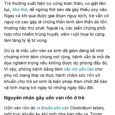
Trẻ thường xuất hiện co cứng toàn thân, co giật liên
tục,
khó thở
, dễ ngừng thở kéo dài gây thiếu oxy não.
Ngay cả khi qua được giai đoạn nguy kịch, trẻ vẫn có
nguy cơ cao gặp di chứng thần kinh tâm thần do tổn
thương não thứ phát. Ngoài ra, các biến chứng phối
hợp như nhiễm trùng huyết, viêm ruột hoại tử càng
làm tăng tỷ lệ tử vong.
Dù tỷ lệ mắc uốn ván sơ sinh đã giảm đáng kể nhờ
chương trình tiêm chủng mở rộng, bệnh vẫn là mối đe
dọa nghiêm trọng nếu không được dự phòng đầy đủ.
Vì vậy, phòng bệnh bằng tiêm
vắc xin uốn ván
cho
phụ nữ mang thai và thực hành chăm sóc rốn vô
khuẩn cho trẻ sơ sinh là biện pháp then chốt để bảo
vệ tính mạng trẻ ngay từ những ngày đầu đời.
Nguyên nhân gây uốn ván rốn ở trẻ
Uốn ván rốn do
vi khuẩn uốn ván
Clostridium tetani,
một trực khuẩn kỵ khí sinh nha bào gây ra. Trong