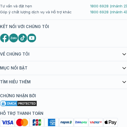
Tư vấn và đặt hẹn
1800 6928 (nhánh 2)
Góp ý chất lượng dịch vụ và Hỗ trợ khác
1800 6928 (nhánh 4)
KẾT NỐI VỚI CHÚNG TÔI
VỀ CHÚNG TÔI
Giới thiệu Tiêm Chủng FPT Long Châu
MỤC NỔI BẬT
Quy chế hoạt động website/ứng dụng thương mại điện tử
Danh mục vắc xin
TÌM HIỂU THÊM
bán hàng
Kiến thức tiêm chủng
Chính sách nội dung
Khuyến mãi
CHỨNG NHẬN BỞI
Đội ngũ bác sĩ, chuyên gia
Chính sách bảo mật
Tôi nên tiêm gì?
Hệ thống trung tâm tiêm chủng
HỖ TRỢ THANH TOÁN
Chính sách bảo mật dữ liệu cá nhân
Tiêm chủng đi nước ngoài
Chính sách thanh toán