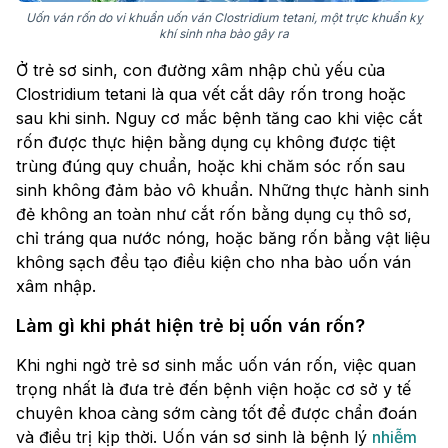
Uốn ván rốn do vi khuẩn uốn ván Clostridium tetani, một trực khuẩn kỵ
khí sinh nha bào gây ra
Ở trẻ sơ sinh, con đường xâm nhập chủ yếu của
Clostridium tetani là qua vết cắt dây rốn trong hoặc
sau khi sinh. Nguy cơ mắc bệnh tăng cao khi việc cắt
rốn được thực hiện bằng dụng cụ không được tiệt
trùng đúng quy chuẩn, hoặc khi chăm sóc rốn sau
sinh không đảm bảo vô khuẩn. Những thực hành sinh
đẻ không an toàn như cắt rốn bằng dụng cụ thô sơ,
chỉ tráng qua nước nóng, hoặc băng rốn bằng vật liệu
không sạch đều tạo điều kiện cho nha bào uốn ván
xâm nhập.
Làm gì khi phát hiện trẻ bị uốn ván rốn?
Khi nghi ngờ trẻ sơ sinh mắc uốn ván rốn, việc quan
trọng nhất là đưa trẻ đến bệnh viện hoặc cơ sở y tế
chuyên khoa càng sớm càng tốt để được chẩn đoán
và điều trị kịp thời. Uốn ván sơ sinh là bệnh lý
nhiễm