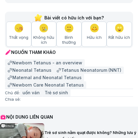
Bài viết có hữu ích với bạn?
Thất vọng
Không hữu
Bình
Hữu ích
Rất hữu ích
ích
thường
NGUỒN THAM KHẢO
Newborn Tetanus - an overview
Neonatal Tetanus
Tetanus Neonatorum (NNT)
Maternal and Neonatal Tetanus
Newborn Care Neonatal Tetanus
uốn ván
Trẻ sơ sinh
Chủ đề:
Chia sẻ:
NỘI DUNG LIÊN QUAN
Article
Trẻ sơ sinh nằm quạt được không? Những lưu ý