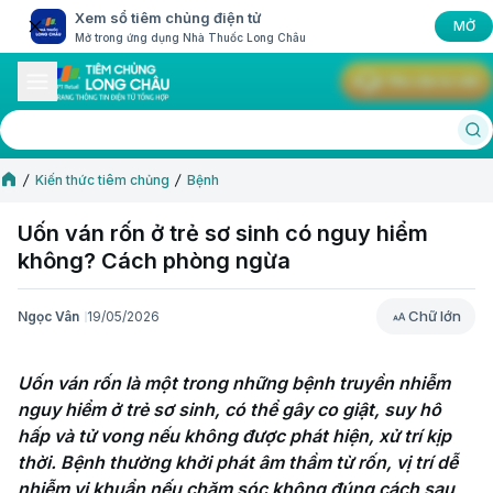
Xem sổ tiêm chủng điện tử
MỞ
Mở trong ứng dụng Nhà Thuốc Long Châu
Yêu cầu tư vấn
Kiến thức tiêm chủng
Bệnh
Uốn ván rốn ở trẻ sơ sinh có nguy hiểm
không? Cách phòng ngừa
Chữ lớn
Ngọc Vân
19/05/2026
Chữ lớn
Uốn ván rốn là một trong những bệnh truyền nhiễm 
nguy hiểm ở trẻ sơ sinh, có thể gây co giật, suy hô 
hấp và tử vong nếu không được phát hiện, xử trí kịp 
thời. Bệnh thường khởi phát âm thầm từ rốn, vị trí dễ 
nhiễm vi khuẩn nếu chăm sóc không đúng cách sau 