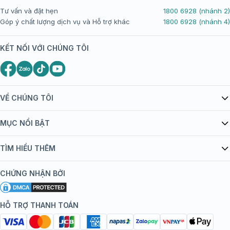
Tư vấn và đặt hẹn
1800 6928 (nhánh 2)
Góp ý chất lượng dịch vụ và Hỗ trợ khác
1800 6928 (nhánh 4)
KẾT NỐI VỚI CHÚNG TÔI
VỀ CHÚNG TÔI
Giới thiệu Tiêm Chủng FPT Long Châu
MỤC NỔI BẬT
Quy chế hoạt động website/ứng dụng thương mại điện tử
Danh mục vắc xin
TÌM HIỂU THÊM
bán hàng
Kiến thức tiêm chủng
Chính sách nội dung
Khuyến mãi
CHỨNG NHẬN BỞI
Đội ngũ bác sĩ, chuyên gia
Chính sách bảo mật
Tôi nên tiêm gì?
Hệ thống trung tâm tiêm chủng
HỖ TRỢ THANH TOÁN
Chính sách bảo mật dữ liệu cá nhân
Tiêm chủng đi nước ngoài
Chính sách thanh toán