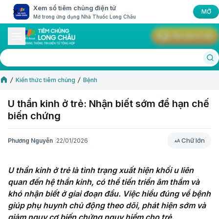
Xem sổ tiêm chủng điện tử
MỞ
Mở trong ứng dụng Nhà Thuốc Long Châu
Yêu cầu tư vấn
Kiến thức tiêm chủng
Bệnh
U thần kinh ở trẻ: Nhận biết sớm để hạn chế
biến chứng
Chữ lớn
Phương Nguyễn
22/01/2026
Chữ lớn
U thần kinh ở trẻ là tình trạng xuất hiện khối u liên 
quan đến hệ thần kinh, có thể tiến triển âm thầm và 
khó nhận biết ở giai đoạn đầu. Việc hiểu đúng về bệnh 
giúp phụ huynh chủ động theo dõi, phát hiện sớm và 
giảm nguy cơ biến chứng nguy hiểm cho trẻ.