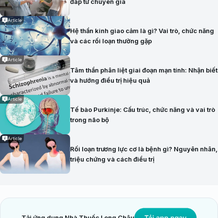
đáp từ chuyên gia
Article
Hệ thần kinh giao cảm là gì? Vai trò, chức năng
và các rối loạn thường gặp
Article
Tâm thần phân liệt giai đoạn mạn tính: Nhận biết
và hướng điều trị hiệu quả
Article
Tế bào Purkinje: Cấu trúc, chức năng và vai trò
trong não bộ
Article
Rối loạn trương lực cơ là bệnh gì? Nguyên nhân,
triệu chứng và cách điều trị
Tải ứng dụng Nhà Thuốc Long Châu