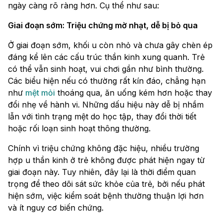
ngày càng rõ ràng hơn. Cụ thể như sau:
Giai đoạn sớm: Triệu chứng mờ nhạt, dễ bị bỏ qua
Ở giai đoạn sớm, khối u còn nhỏ và chưa gây chèn ép
đáng kể lên các cấu trúc thần kinh xung quanh. Trẻ
có thể vẫn sinh hoạt, vui chơi gần như bình thường.
Các biểu hiện nếu có thường rất kín đáo, chẳng hạn
như
mệt mỏi
thoáng qua, ăn uống kém hơn hoặc thay
đổi nhẹ về hành vi. Những dấu hiệu này dễ bị nhầm
lẫn với tình trạng mệt do học tập, thay đổi thời tiết
hoặc rối loạn sinh hoạt thông thường.
Chính vì triệu chứng không đặc hiệu, nhiều trường
hợp u thần kinh ở trẻ không được phát hiện ngay từ
giai đoạn này. Tuy nhiên, đây lại là thời điểm quan
trọng để theo dõi sát sức khỏe của trẻ, bởi nếu phát
hiện sớm, việc kiểm soát bệnh thường thuận lợi hơn
và ít nguy cơ biến chứng.