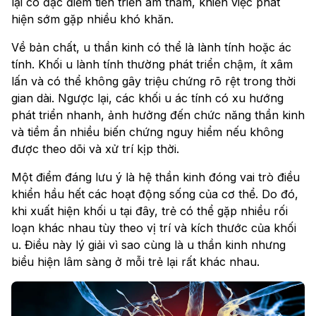
lại có đặc điểm tiến triển âm thầm, khiến việc phát
hiện sớm gặp nhiều khó khăn.
Về bản chất, u thần kinh có thể là lành tính hoặc ác
tính. Khối u lành tính thường phát triển chậm, ít xâm
lấn và có thể không gây triệu chứng rõ rệt trong thời
gian dài. Ngược lại, các khối u ác tính có xu hướng
phát triển nhanh, ảnh hưởng đến chức năng thần kinh
và tiềm ẩn nhiều biến chứng nguy hiểm nếu không
được theo dõi và xử trí kịp thời.
Một điểm đáng lưu ý là hệ thần kinh đóng vai trò điều
khiển hầu hết các hoạt động sống của cơ thể. Do đó,
khi xuất hiện khối u tại đây, trẻ có thể gặp nhiều rối
loạn khác nhau tùy theo vị trí và kích thước của khối
u. Điều này lý giải vì sao cùng là u thần kinh nhưng
biểu hiện lâm sàng ở mỗi trẻ lại rất khác nhau.