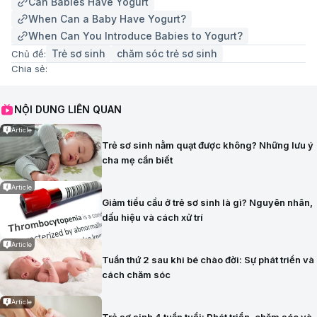
Can Babies Have Yogurt
When Can a Baby Have Yogurt?
When Can You Introduce Babies to Yogurt?
Trẻ sơ sinh
chăm sóc trẻ sơ sinh
Chủ đề:
Chia sẻ:
NỘI DUNG LIÊN QUAN
Article
Trẻ sơ sinh nằm quạt được không? Những lưu ý
cha mẹ cần biết
Article
Giảm tiểu cầu ở trẻ sơ sinh là gì? Nguyên nhân,
dấu hiệu và cách xử trí
Article
Tuần thứ 2 sau khi bé chào đời: Sự phát triển và
cách chăm sóc
Article
Trẻ sơ sinh 4 tuần tuổi: Phát triển, chăm sóc và