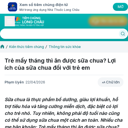
Xem sổ tiêm chủng điện tử
MỞ
Mở trong ứng dụng Nhà Thuốc Long Châu
Yêu cầu tư vấn
Kiến thức tiêm chủng
Thông tin sức khỏe
Trẻ mấy tháng thì ăn được sữa chua? Lợi
ích của sữa chua đối với trẻ em
Chữ lớn
Phạm Uyên
22/04/2026
Chữ lớn
Sữa chua là thực phẩm bổ dưỡng, giàu lợi khuẩn, hỗ 
trợ tiêu hóa và tăng cường miễn dịch, đặc biệt có lợi 
cho trẻ nhỏ. Tuy nhiên, không phải độ tuổi nào cũng 
có thể sử dụng sữa chua một cách an toàn. Nhiều cha 
mẹ băn khoăn: Trẻ mấy tháng thì ăn được sữa chua? 