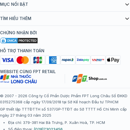
Giới thiệu Tiêm Chủng FPT Long Châu
MỤC NỔI BẬT
Quy chế hoạt động website/ứng dụng thương mại điện tử
Danh mục vắc xin
TÌM HIỂU THÊM
bán hàng
Kiến thức tiêm chủng
Chính sách nội dung
Khuyến mãi
CHỨNG NHẬN BỞI
Đội ngũ bác sĩ, chuyên gia
Chính sách bảo mật
Tôi nên tiêm gì?
Hệ thống trung tâm tiêm chủng
HỖ TRỢ THANH TOÁN
Chính sách bảo mật dữ liệu cá nhân
Tiêm chủng đi nước ngoài
Chính sách thanh toán
WEBSITE CÙNG FPT RETAIL
Chính sách đổi trả gói, mũi tiêm tại trung tâm tiêm chủng
FPT Long Châu
Chính sách “Gia đình là Số 1”
© 2007 - 2026 Công ty Cổ Phần Dược Phẩm FPT Long Châu Số ĐKKD
0315275368 cấp ngày 17/09/2018 tại Sở Kế hoạch Đầu tư TPHCM
Thể lệ chương trình “Tích điểm nhận đặc quyền”
GP thiết lập TTTĐTTH số 537/GP-TTĐT do Sở TTTT Hồ Chí Minh cấp
ngày 27 tháng 03 năm 2025
Địa chỉ: 379-381 Hai Bà Trưng, P. Xuân Hoà, TP. HCM
Số điện thoại:
(028)73023456