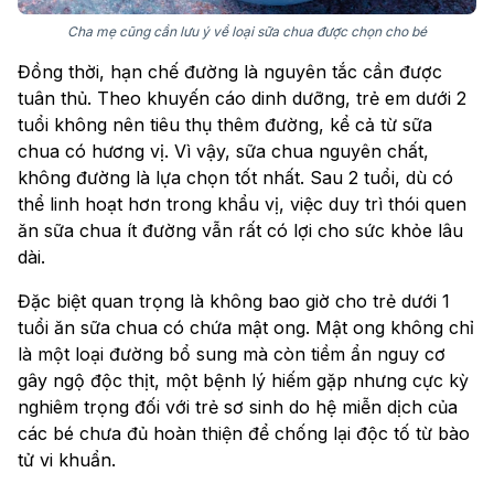
Cha mẹ cũng cần lưu ý về loại sữa chua được chọn cho bé
Đồng thời, hạn chế đường là nguyên tắc cần được
tuân thủ. Theo khuyến cáo dinh dưỡng, trẻ em dưới 2
tuổi không nên tiêu thụ thêm đường, kể cả từ sữa
chua có hương vị. Vì vậy, sữa chua nguyên chất,
không đường là lựa chọn tốt nhất. Sau 2 tuổi, dù có
thể linh hoạt hơn trong khẩu vị, việc duy trì thói quen
ăn sữa chua ít đường vẫn rất có lợi cho sức khỏe lâu
dài.
Đặc biệt quan trọng là không bao giờ cho trẻ dưới 1
tuổi ăn sữa chua có chứa mật ong. Mật ong không chỉ
là một loại đường bổ sung mà còn tiềm ẩn nguy cơ
gây ngộ độc thịt, một bệnh lý hiếm gặp nhưng cực kỳ
nghiêm trọng đối với trẻ sơ sinh do hệ miễn dịch của
các bé chưa đủ hoàn thiện để chống lại độc tố từ bào
tử vi khuẩn.