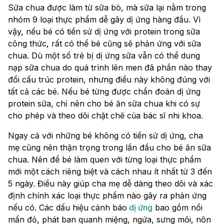
Sữa chua được làm từ sữa bò, mà sữa lại nằm trong
nhóm 9 loại thực phẩm dễ gây dị ứng hàng đầu. Vì
vậy, nếu bé có tiền sử dị ứng với protein trong sữa
công thức, rất có thể bé cũng sẽ phản ứng với sữa
chua. Dù một số trẻ bị dị ứng sữa vẫn có thể dung
nạp sữa chua do quá trình lên men đã phần nào thay
đổi cấu trúc protein, nhưng điều này không đúng với
tất cả các bé. Nếu bé từng được chẩn đoán dị ứng
protein sữa, chỉ nên cho bé ăn sữa chua khi có sự
cho phép và theo dõi chặt chẽ của bác sĩ nhi khoa.
Ngay cả với những bé không có tiền sử dị ứng, cha
mẹ cũng nên thận trọng trong lần đầu cho bé ăn sữa
chua. Nên để bé làm quen với từng loại thực phẩm
mới một cách riêng biệt và cách nhau ít nhất từ 3 đến
5 ngày. Điều này giúp cha mẹ dễ dàng theo dõi và xác
định chính xác loại thực phẩm nào gây ra phản ứng
nếu có. Các dấu hiệu cảnh báo
dị ứng
bao gồm nổi
mẩn đỏ, phát ban quanh miệng, ngứa, sưng môi, nôn