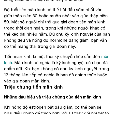
Độ tuổi tiền mãn kinh có thể bắt đầu sớm nhất vào
giữa thập niên 30 hoặc muộn nhất vào giữa thập niên
50. Một số người chỉ trải qua giai đoạn tiền mãn kinh
trong thời gian ngắn, trong khi những người khác có
thể kéo dài nhiều năm. Dù chu kỳ kinh nguyệt của bạn
không đều và nồng độ hormone đang giảm, bạn vẫn
có thể mang thai trong giai đoạn này.
Tiền mãn kinh là một thời kỳ chuyển tiếp dẫn đến
mãn
kinh
. Mãn kinh có nghĩa là kỳ kinh nguyệt của bạn đã
chấm dứt. Khi bạn không có chu kỳ kinh nguyệt trong
12 tháng liên tiếp có nghĩa là bạn đã chính thức bước
vào giai đoạn mãn kinh.
Triệu chứng tiền mãn kinh
Những dấu hiệu và triệu chứng của tiền mãn kinh
Khi nồng độ estrogen bắt đầu giảm, cơ thể bạn sẽ
phải điều chỉnh để thích nghi với sự thay đổi nội tiết tố.