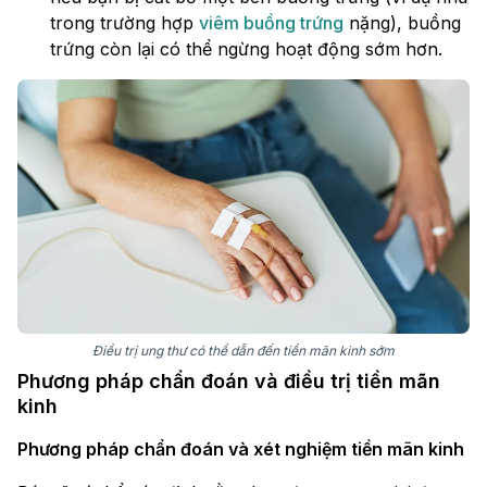
trong trường hợp
viêm buồng trứng
nặng), buồng
trứng còn lại có thể ngừng hoạt động sớm hơn.
Điều trị ung thư có thể dẫn đến tiền mãn kinh sớm
Phương pháp chẩn đoán và điều trị tiền mãn
kinh
Phương pháp chẩn đoán và xét nghiệm tiền mãn kinh