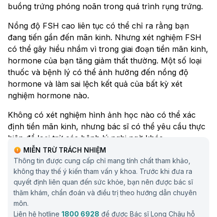
buồng trứng phóng noãn trong quá trình rụng trứng.
Nồng độ FSH cao liên tục có thể chỉ ra rằng bạn
đang tiến gần đến mãn kinh. Nhưng xét nghiệm FSH
có thể gây hiểu nhầm vì trong giai đoạn tiền mãn kinh,
hormone của bạn tăng giảm thất thường. Một số loại
thuốc và bệnh lý có thể ảnh hưởng đến nồng độ
hormone và làm sai lệch kết quả của bất kỳ xét
nghiệm hormone nào.
Không có xét nghiệm hình ảnh học nào có thể xác
định tiền mãn kinh, nhưng bác sĩ có thể yêu cầu thực
hiện để loại trừ các bệnh lý nghi ngờ khác.
MIỄN TRỪ TRÁCH NHIỆM
Điều trị tiền mãn kinh
Thông tin được cung cấp chỉ mang tính chất tham khảo,
không thay thế ý kiến tham vấn y khoa. Trước khi đưa ra
Không có phương pháp điều trị nào có thể ngăn chặn
quyết định liên quan đến sức khỏe, bạn nên được bác sĩ
hoàn toàn giai đoạn tiền mãn kinh. Đây là một phần tự
thăm khám, chẩn đoán và điều trị theo hướng dẫn chuyên
nhiên trong quá trình lão hóa của cơ thể.
môn.
Liên hệ hotline
1800 6928
để được Bác sĩ Long Châu hỗ