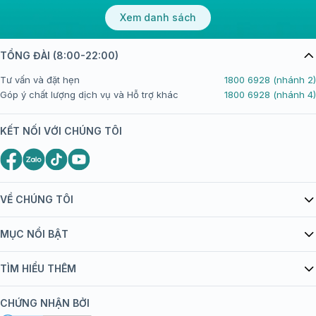
Xem danh sách
TỔNG ĐÀI (8:00-22:00)
Tư vấn và đặt hẹn
1800 6928 (nhánh 2)
Góp ý chất lượng dịch vụ và Hỗ trợ khác
1800 6928 (nhánh 4)
KẾT NỐI VỚI CHÚNG TÔI
VỀ CHÚNG TÔI
Giới thiệu Tiêm Chủng FPT Long Châu
MỤC NỔI BẬT
Quy chế hoạt động website/ứng dụng thương mại điện tử
Danh mục vắc xin
TÌM HIỂU THÊM
bán hàng
Kiến thức tiêm chủng
Chính sách nội dung
Khuyến mãi
CHỨNG NHẬN BỞI