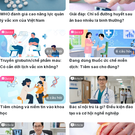
WHO đánh giá cao năng lực quản
Giải đáp: Chỉ số đường huyết sau
lý vắc xin của Việt Nam
ăn bao nhiêu là bình thường?
Quizz
Quizz
6 câu hỏi
6 câu hỏi
Truyền globulin/chế phẩm máu:
Đang dùng thuốc ức chế miễn
Có cần dời lịch vắc xin không?
dịch: Tiêm sao cho đúng?
Quizz
Article
6 câu hỏi
Tiêm chủng và niềm tin vào khoa
Bác sĩ nội trú là gì? Điều kiện đào
học
tạo và cơ hội nghề nghiệp
Article
Article