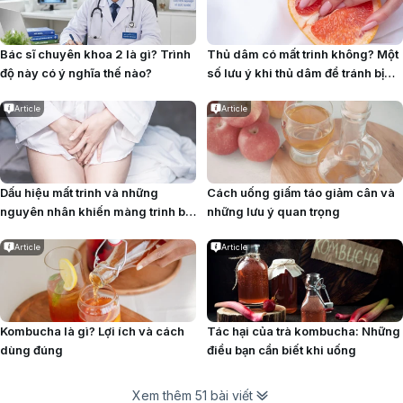
Bác sĩ chuyên khoa 2 là gì? Trình
Thủ dâm có mất trinh không? Một
độ này có ý nghĩa thế nào?
số lưu ý khi thủ dâm để tránh bị
mất trinh
Article
Article
Dấu hiệu mất trinh và những
Cách uống giấm táo giảm cân và
nguyên nhân khiến màng trinh bị
những lưu ý quan trọng
rách
Article
Article
Kombucha là gì? Lợi ích và cách
Tác hại của trà kombucha: Những
dùng đúng
điều bạn cần biết khi uống
Xem thêm 51 bài viết