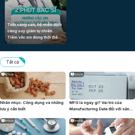
Tuổi càng cao, hệ miễn dịch
càng suy giảm tự nhiên.
Tiêm vắc xin đúng thời điểm
giúp người cao tuổi giảm
nguy cơ mắc bệnh truyền
nhiễm và hạn chế biến chứng
Tất cả
nặng khi nhập viện.
Article
Article
Nhãn nhục: Công dụng và những
MFG là ngày gì? Vai trò của
lưu ý cần biết
Manufacturing Date đối với sản
phẩm
Article
Article