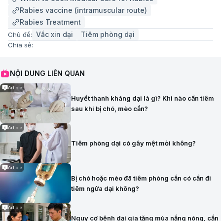
Rabies vaccine (intramuscular route)
Rabies Treatment
Vắc xin dại
Tiêm phòng dại
Chủ đề:
Chia sẻ:
NỘI DUNG LIÊN QUAN
Article
Huyết thanh kháng dại là gì? Khi nào cần tiêm
sau khi bị chó, mèo cắn?
Article
Tiêm phòng dại có gây mệt mỏi không?
Article
Bị chó hoặc mèo đã tiêm phòng cắn có cần đi
tiêm ngừa dại không?
Article
Nguy cơ bệnh dại gia tăng mùa nắng nóng, cần