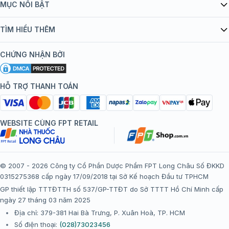
Giới thiệu Tiêm Chủng FPT Long Châu
MỤC NỔI BẬT
Quy chế hoạt động website/ứng dụng thương mại điện tử
Danh mục vắc xin
TÌM HIỂU THÊM
bán hàng
Kiến thức tiêm chủng
Chính sách nội dung
Khuyến mãi
CHỨNG NHẬN BỞI
Đội ngũ bác sĩ, chuyên gia
Chính sách bảo mật
Tôi nên tiêm gì?
Hệ thống trung tâm tiêm chủng
HỖ TRỢ THANH TOÁN
Chính sách bảo mật dữ liệu cá nhân
Tiêm chủng đi nước ngoài
Chính sách thanh toán
WEBSITE CÙNG FPT RETAIL
Chính sách đổi trả gói, mũi tiêm tại trung tâm tiêm chủng
FPT Long Châu
Chính sách “Gia đình là Số 1”
© 2007 - 2026 Công ty Cổ Phần Dược Phẩm FPT Long Châu Số ĐKKD
0315275368 cấp ngày 17/09/2018 tại Sở Kế hoạch Đầu tư TPHCM
Thể lệ chương trình “Tích điểm nhận đặc quyền”
GP thiết lập TTTĐTTH số 537/GP-TTĐT do Sở TTTT Hồ Chí Minh cấp
ngày 27 tháng 03 năm 2025
Địa chỉ: 379-381 Hai Bà Trưng, P. Xuân Hoà, TP. HCM
Số điện thoại:
(028)73023456