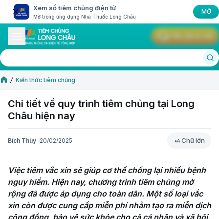
Xem sổ tiêm chủng điện tử
MỞ
Mở trong ứng dụng Nhà Thuốc Long Châu
Yêu cầu tư vấn
Kiến thức tiêm chủng
Chi tiết về quy trình tiêm chủng tại Long
Châu hiện nay
Chữ lớn
Bích Thùy
20/02/2025
Chữ lớn
Việc tiêm vắc xin sẽ giúp cơ thể chống lại nhiều bệnh 
nguy hiểm. Hiện nay, chương trình tiêm chủng mở 
rộng đã được áp dụng cho toàn dân. Một số loại vắc 
xin còn được cung cấp miễn phí nhằm tạo ra miễn dịch 
cộng đồng, bảo vệ sức khỏe cho cả cá nhân và xã hội. 