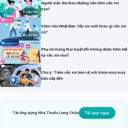
Người mắc đái tháo đường nên tiêm vắc xin
nào?
6 câu hỏi
Quizz
Viêm não Nhật Bản: Vắc xin mới khác gì vắc xin
cũ?
6 câu hỏi
LongForm
Phụ nữ mang thai tuyệt đối không được tiêm bất
kỳ vắc xin nào?
Article
Chú ý: Tiêm vắc xin bảo vệ sức khỏe mùa mưa
bão sắp đến
Tải ứng dụng Nhà Thuốc Long Châu