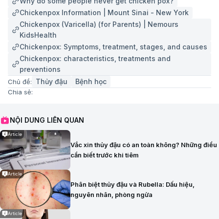
Why do some people never get chicken pox?
Chickenpox Information | Mount Sinai - New York
Chickenpox (Varicella) (for Parents) | Nemours
KidsHealth
Chickenpox: Symptoms, treatment, stages, and causes
Chickenpox: characteristics, treatments and
preventions
Thủy đậu
Bệnh học
Chủ đề:
Chia sẻ:
NỘI DUNG LIÊN QUAN
Article
Vắc xin thủy đậu có an toàn không? Những điều
cần biết trước khi tiêm
Article
Phân biệt thủy đậu và Rubella: Dấu hiệu,
nguyên nhân, phòng ngừa
Article