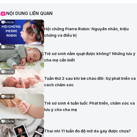
NỘI DUNG LIÊN QUAN
Article
Hội chứng Pierre Robin: Nguyên nhân, triệu
chứng và điều trị
Article
Trẻ sơ sinh nằm quạt được không? Những lưu ý
cha mẹ cần biết
Article
Tuần thứ 2 sau khi bé chào đời: Sự phát triển và
cách chăm sóc
Article
Trẻ sơ sinh 4 tuần tuổi: Phát triển, chăm sóc và
lưu ý cho cha mẹ
Article
Thai nhi 11 tuần đo độ mờ da gáy được chưa?