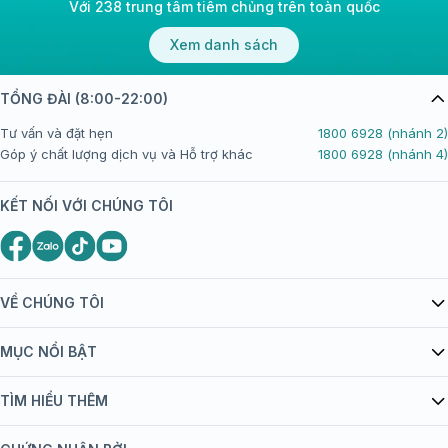
Với 238 trung tâm tiêm chủng trên toàn quốc
Xem danh sách
TỔNG ĐÀI (8:00-22:00)
Tư vấn và đặt hẹn
1800 6928 (nhánh 2)
Góp ý chất lượng dịch vụ và Hỗ trợ khác
1800 6928 (nhánh 4)
KẾT NỐI VỚI CHÚNG TÔI
VỀ CHÚNG TÔI
Giới thiệu Tiêm Chủng FPT Long Châu
MỤC NỔI BẬT
Quy chế hoạt động website/ứng dụng thương mại điện tử
Danh mục vắc xin
TÌM HIỂU THÊM
bán hàng
Kiến thức tiêm chủng
Chính sách nội dung
Khuyến mãi